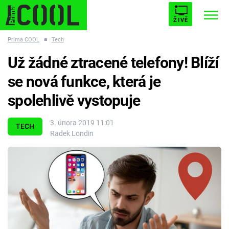
ŽIVĚ
Prima COOL
■
Tech
STARHOUSE
BUFFY, PŘEMOŽITELKA UPÍRŮ
Trendy:
Už žádné ztracené telefony! Blíží
ESCAPE
PLNEJ KOTEL
AVENGERS 5
se nová funkce, která je
spolehlivě vystopuje
3. února 2019 11:01
TECH
Radek Londin
Témata
Filmy
Seriály
Hry