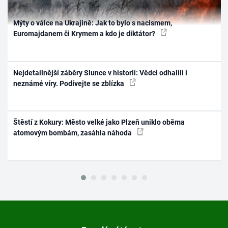
Mýty o válce na Ukrajině: Jak to bylo s nacismem,
Euromajdanem či Krymem a kdo je diktátor?
Nejdetailnější záběry Slunce v historii: Vědci odhalili i
neznámé víry. Podívejte se zblízka
Štěstí z Kokury: Město velké jako Plzeň uniklo oběma
atomovým bombám, zasáhla náhoda