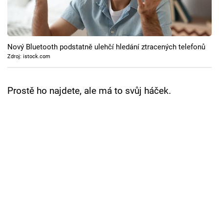
Cool Esport
Pořady
Nový Bluetooth podstatně ulehčí hledání ztracených telefonů
TV Program
Zdroj: istock.com
Sledujte prima+
Prostě ho najdete, ale má to svůj háček.
Přihlášení
Sledujte nás