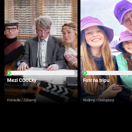
PŘEHRÁT
PŘEHRÁT
Mezi COOLky
Fotr na tripu
Komedie / Zábavný
Rodinný / Cestopisný