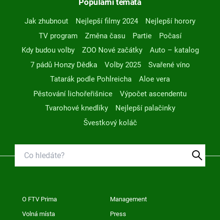
Populární témata
Jak zhubnout
Nejlepší filmy 2024
Nejlepší horory
TV program
Změna času
Partie
Počasí
Kdy budou volby
ZOO Nové začátky
Auto – katalog
7 pádů Honzy Dědka
Volby 2025
Svařené víno
Tatarák podle Pohlreicha
Aloe vera
Pěstování lichořeřišnice
Výpočet ascendentu
Tvarohové knedlíky
Nejlepší palačinky
Švestkový koláč
O FTV Prima
Management
Volná místa
Press