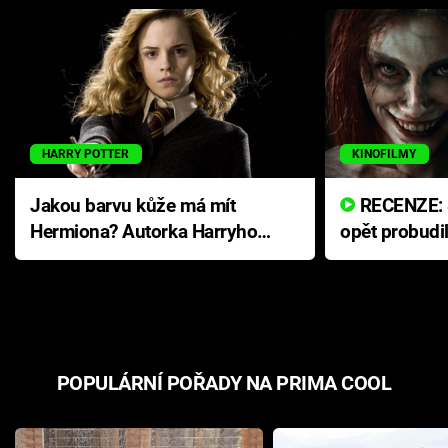
HARRY POTTER
KINOFILMY
Jakou barvu kůže má mít
RECENZE: Smrtelné zlo se
Hermiona? Autorka Harryho
opět probudi
Pottera přišla s ráznou
přichází s n
odpovědí
hororovou n
POPULÁRNÍ POŘADY NA PRIMA COOL