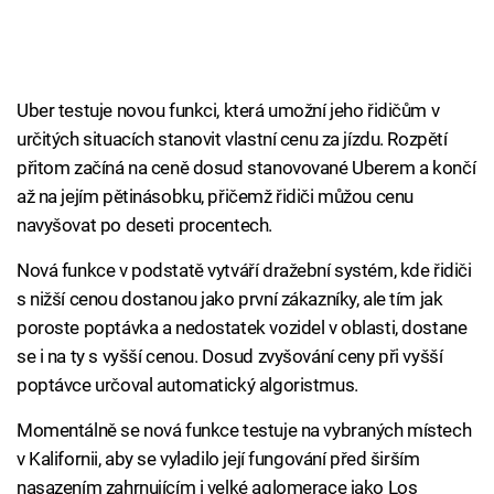
Uber testuje novou funkci, která umožní jeho řidičům v
určitých situacích stanovit vlastní cenu za jízdu. Rozpětí
přitom začíná na ceně dosud stanovované Uberem a končí
až na jejím pětinásobku, přičemž řidiči můžou cenu
navyšovat po deseti procentech.
Nová funkce v podstatě vytváří dražební systém, kde řidiči
s nižší cenou dostanou jako první zákazníky, ale tím jak
poroste poptávka a nedostatek vozidel v oblasti, dostane
se i na ty s vyšší cenou. Dosud zvyšování ceny při vyšší
poptávce určoval automatický algoristmus.
Momentálně se nová funkce testuje na vybraných místech
v Kalifornii, aby se vyladilo její fungování před širším
nasazením zahrnujícím i velké aglomerace jako Los