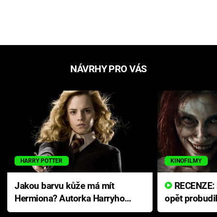
NÁVRHY PRO VÁS
HARRY POTTER
KINOFILMY
Jakou barvu kůže má mít
RECENZE: Smrtelné zlo se
Hermiona? Autorka Harryho
opět probudi
Pottera přišla s ráznou
přichází s n