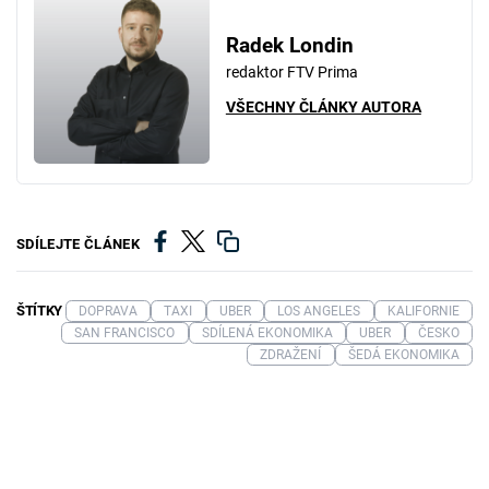
Radek Londin
redaktor FTV Prima
VŠECHNY ČLÁNKY AUTORA
SDÍLEJTE ČLÁNEK
ŠTÍTKY
DOPRAVA
TAXI
UBER
LOS ANGELES
KALIFORNIE
SAN FRANCISCO
SDÍLENÁ EKONOMIKA
UBER
ČESKO
ZDRAŽENÍ
ŠEDÁ EKONOMIKA