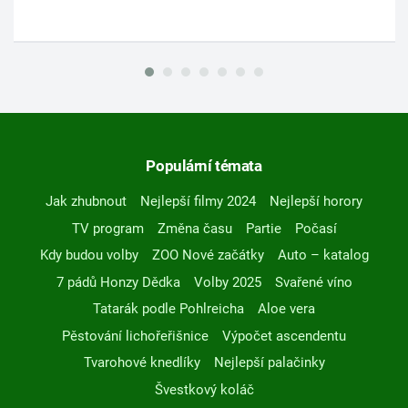
Populární témata
Jak zhubnout
Nejlepší filmy 2024
Nejlepší horory
TV program
Změna času
Partie
Počasí
Kdy budou volby
ZOO Nové začátky
Auto – katalog
7 pádů Honzy Dědka
Volby 2025
Svařené víno
Tatarák podle Pohlreicha
Aloe vera
Pěstování lichořeřišnice
Výpočet ascendentu
Tvarohové knedlíky
Nejlepší palačinky
Švestkový koláč