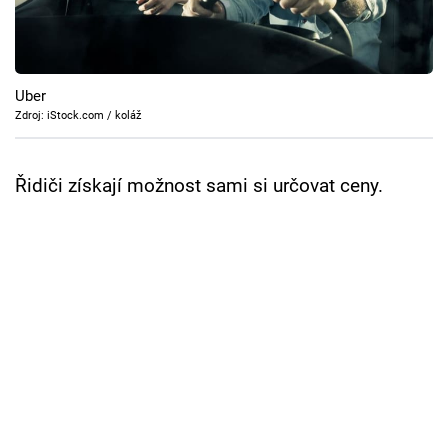
Cool Esport
Pořady
Uber
TV Program
Zdroj: iStock.com / koláž
Sledujte prima+
Řidiči získají možnost sami si určovat ceny.
Přihlášení
Sledujte nás