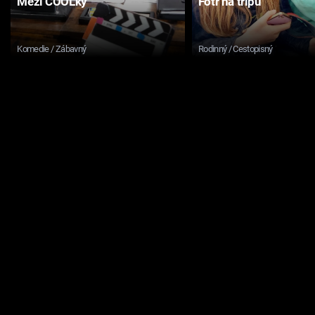
Mezi COOLky
Fotr na tripu
Komedie / Zábavný
Rodinný / Cestopisný