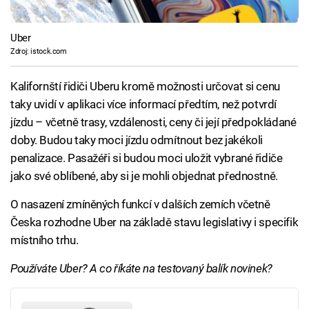
Uber
Zdroj: istock.com
Kalifornští řidiči Uberu kromě možnosti určovat si cenu
taky uvidí v aplikaci více informací předtím, než potvrdí
jízdu – včetně trasy, vzdálenosti, ceny či její předpokládané
doby. Budou taky moci jízdu odmítnout bez jakékoli
penalizace. Pasažéři si budou moci uložit vybrané řidiče
jako své oblíbené, aby si je mohli objednat přednostně.
O nasazení zmíněných funkcí v dalších zemích včetně
Česka rozhodne Uber na základě stavu legislativy i specifik
místního trhu.
Používáte Uber? A co říkáte na testovaný balík novinek?