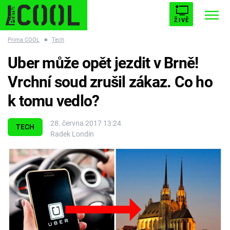
ŽIVĚ
Prima COOL
■
Tech
STARHOUSE
BUFFY, PŘEMOŽITELKA UPÍRŮ
Trendy:
Uber může opět jezdit v Brně!
ESCAPE
PLNEJ KOTEL
AVENGERS 5
Vrchní soud zrušil zákaz. Co ho
k tomu vedlo?
28. června 2017 13:24
TECH
Radek Londin
Témata
Filmy
Seriály
Hry