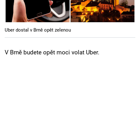
Cool Esport
Pořady
Uber dostal v Brně opět zelenou
TV Program
Sledujte prima+
V Brně budete opět moci volat Uber.
Přihlášení
Sledujte nás