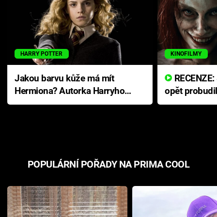
HARRY POTTER
KINOFILMY
Jakou barvu kůže má mít
RECENZE: Smrtelné zlo se
Hermiona? Autorka Harryho
opět probudi
Pottera přišla s ráznou
přichází s n
odpovědí
hororovou n
POPULÁRNÍ POŘADY NA PRIMA COOL