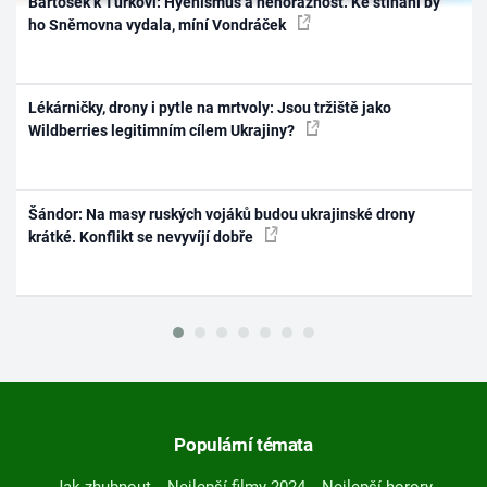
Bartošek k Turkovi: Hyenismus a nehoráznost. Ke stíhání by
ho Sněmovna vydala, míní Vondráček
Lékárničky, drony i pytle na mrtvoly: Jsou tržiště jako
Wildberries legitimním cílem Ukrajiny?
Šándor: Na masy ruských vojáků budou ukrajinské drony
krátké. Konflikt se nevyvíjí dobře
Populární témata
Jak zhubnout
Nejlepší filmy 2024
Nejlepší horory