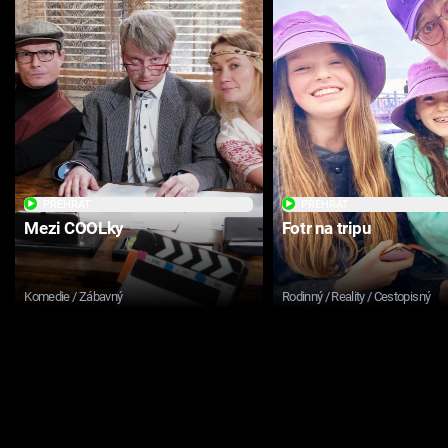
PŘEHRÁT
PŘEHRÁT
Mezi COOLky
Fotr na tripu
Komedie / Zábavný
Rodinný / Reality / Cestopisný