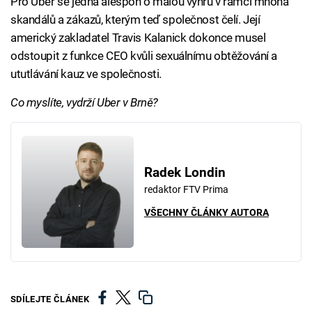
Pro Uber se jedná alespoň o malou výhru v rámci mnoha
skandálů a zákazů, kterým teď společnost čelí. Její
americký zakladatel Travis Kalanick dokonce musel
odstoupit z funkce CEO kvůli sexuálnímu obtěžování a
ututlávání kauz ve společnosti.
Co myslíte, vydrží Uber v Brně?
Radek Londin
redaktor FTV Prima
VŠECHNY ČLÁNKY AUTORA
SDÍLEJTE ČLÁNEK