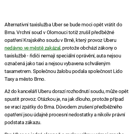
Alternativní taxislužba Uber se bude moci opět vrátit do
Brna. Vrchní soud v Olomouci totiž zrušil předběžné
opatření Krajského soudu v Brně, který provoz Uberu
nedávno ve městě zakázal
, protože obchází zákony o
taxislužbě - řidiči nemají speciální oprávění, auta nejsou
označená jako taxi a nejsou vybavena schváleným
taxametrem. Společnou žalobu podala společnost Lido
Taxy a město Brno.
Až do kanceláří Uberu dorazí rozhodnutí soudu, může opět
spustit provoz. Otázkou je, na jak dlouho, protože případ
se vrací zpátky do Brna. Důvodem zrušení předběžného
opatření jsou údajně procesní nedostatky a nikoliv právní
podstata zákazu.