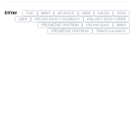
ŠTÍTKY
TAXI
BRNO
APLIKACE
UBER
KAUZA
SOUD
UBER
VRCHNÍ SOUD V OLOMOUCI
KRAJSKÝ SOUD V BRNĚ
PŘEDBĚŽNÉ OPATŘENÍ
VRCHNÍ SOUD
BRNO
PŘEDBĚŽNÉ OPATŘENÍ
TRAVIS KALANICK