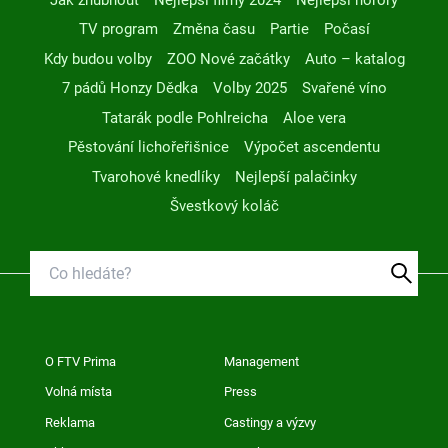
TV program
Změna času
Partie
Počasí
Kdy budou volby
ZOO Nové začátky
Auto – katalog
7 pádů Honzy Dědka
Volby 2025
Svařené víno
Tatarák podle Pohlreicha
Aloe vera
Pěstování lichořeřišnice
Výpočet ascendentu
Tvarohové knedlíky
Nejlepší palačinky
Švestkový koláč
O FTV Prima
Management
Volná místa
Press
Reklama
Castingy a výzvy