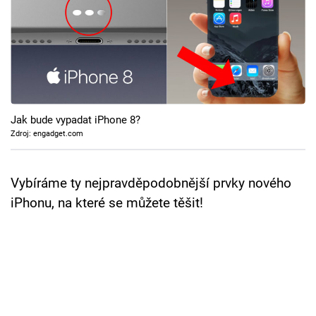
Cool Esport
Pořady
TV Program
Sledujte prima+
Jak bude vypadat iPhone 8?
Zdroj: engadget.com
Přihlášení
Vybíráme ty nejpravděpodobnější prvky nového
iPhonu, na které se můžete těšit!
Sledujte nás