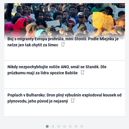
Boj s migranty Evropa prohrála, míní Stoniš. Podle Mlejnka je
nelze jen tak chytit za límec
Nikdy nezpochybňujte voliče ANO, smál se Staněk. Dle
průzkumu mají za lídra opozice Babiše
Poplach v Bulharsku: Dron plný výbušnin explodoval kousek od
plynovodu, jeho původ je nejasný