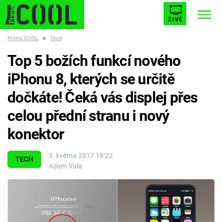
ŽIVĚ
Prima COOL
■
Tech
STARHOUSE
BUFFY, PŘEMOŽITELKA UPÍRŮ
Trendy:
Top 5 božích funkcí nového
ESCAPE
PLNEJ KOTEL
AVENGERS 5
iPhonu 8, kterých se určitě
dočkáte! Čeká vás displej přes
celou přední stranu i nový
konektor
Témata
3. května 2017 18:22
Filmy
TECH
Adam Vala
Seriály
Hry