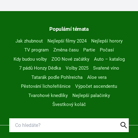
Populární témata
Jak zhubnout
Nejlepší filmy 2024
Nejlepší horory
TV program
Změna času
Partie
Počasí
Kdy budou volby
ZOO Nové začátky
Auto – katalog
7 pádů Honzy Dědka
Volby 2025
Svařené víno
Tatarák podle Pohlreicha
Aloe vera
Pěstování lichořeřišnice
Výpočet ascendentu
Tvarohové knedlíky
Nejlepší palačinky
Švestkový koláč