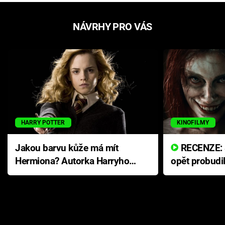
NÁVRHY PRO VÁS
HARRY POTTER
KINOFILMY
Jakou barvu kůže má mít
RECENZE: Smrtelné zlo se
Hermiona? Autorka Harryho
opět probudi
Pottera přišla s ráznou
přichází s n
odpovědí
hororovou n