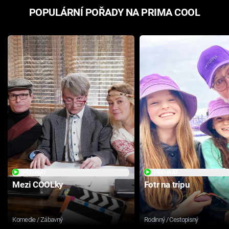
POPULÁRNÍ POŘADY NA PRIMA COOL
PŘEHRÁT
PŘEHRÁT
Mezi COOLky
Fotr na tripu
Komedie / Zábavný
Rodinný / Cestopisný