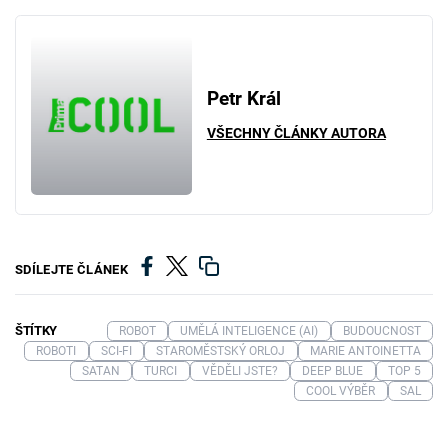
Petr Král
VŠECHNY ČLÁNKY AUTORA
SDÍLEJTE ČLÁNEK
ŠTÍTKY
ROBOT
UMĚLÁ INTELIGENCE (AI)
BUDOUCNOST
ROBOTI
SCI-FI
STAROMĚSTSKÝ ORLOJ
MARIE ANTOINETTA
SATAN
TURCI
VĚDĚLI JSTE?
DEEP BLUE
TOP 5
COOL VÝBĚR
SAL