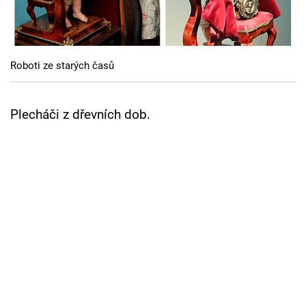
Cool Esport
Pořady
Roboti ze starých časů
TV Program
Sledujte prima+
Plecháči z dřevních dob.
Přihlášení
Sledujte nás