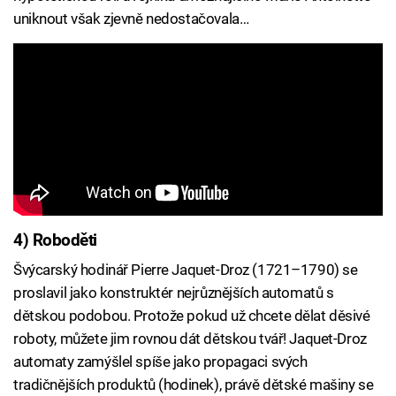
uniknout však zjevně nedostačovala…
4) Roboděti
Švýcarský hodinář Pierre Jaquet-Droz (1721–1790) se
proslavil jako konstruktér nejrůznějších automatů s
dětskou podobou. Protože pokud už chcete dělat děsivé
roboty, můžete jim rovnou dát dětskou tvář! Jaquet-Droz
automaty zamýšlel spíše jako propagaci svých
tradičnějších produktů (hodinek), právě dětské mašiny se