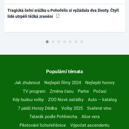
Tragická čelní srážka u Pohořelic si vyžádala dva životy. Čtyři
lidé utrpěli těžká zranění
Populární témata
Jak zhubnout
Nejlepší filmy 2024
Nejlepší horory
TV program
Změna času
Partie
Počasí
Kdy budou volby
ZOO Nové začátky
Auto – katalog
7 pádů Honzy Dědka
Volby 2025
Svařené víno
Tatarák podle Pohlreicha
Aloe vera
Pěstování lichořeřišnice
Výpočet ascendentu