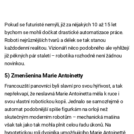
Pokud se futuristé nemýlí, již za nějakých 10 až 15 let
bychom se mohli dočkat drastické automatizace práce.
Roboti nejrůznějších tvarů a délek se tak stanou
každodenní realitou. Vizionáři něco podobného ale vyhlížejí
již pěkných pár staletí – robotika rozhodně není žádnou
novinkou.
5) Zmenšenina Marie Antoinetty
Francouzští panovníci byli slavní pro svou hýřivost, a tak
nepřekvapí, že neslavná Marie Antoinetta měla k ruce i
svou vlastní robotickou kopii. Jednalo se samozřejmě o
automat podobnější spíše figurkám na orloji než
skutečným moderním robotům – mechanická mašina
však tak jako tak mohla plnit celou řadu úkonů. Na
hypotetickou roli dvojníka umožňujícího Marie Antoinettě