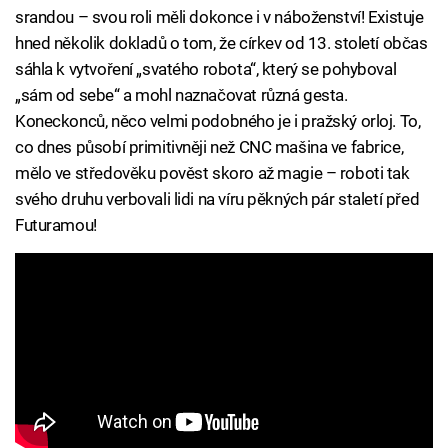
srandou – svou roli měli dokonce i v náboženství! Existuje
hned několik dokladů o tom, že církev od 13. století občas
sáhla k vytvoření „svatého robota“, který se pohyboval
„sám od sebe“ a mohl naznačovat různá gesta.
Koneckonců, něco velmi podobného je i pražský orloj. To,
co dnes působí primitivněji než CNC mašina ve fabrice,
mělo ve středověku pověst skoro až magie – roboti tak
svého druhu verbovali lidi na víru pěkných pár staletí před
Futuramou!