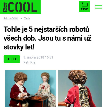
ŽIVĚ
Prima COOL
■
Tech
STARHOUSE
BUFFY, PŘEMOŽITELKA UPÍRŮ
Trendy:
Tohle je 5 nejstarších robotů
ESCAPE
PLNEJ KOTEL
AVENGERS 5
všech dob. Jsou tu s námi už
stovky let!
9. února 2018 16:31
TECH
Petr Král
Témata
Filmy
Seriály
Hry