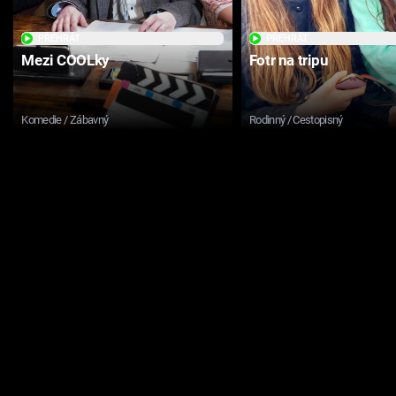
PŘEHRÁT
PŘEHRÁT
Mezi COOLky
Fotr na tripu
Komedie / Zábavný
Rodinný / Cestopisný