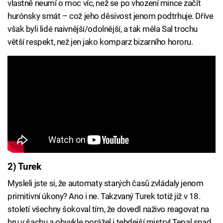
vlastně neumí o moc víc, než se po vhození mince začít
hurónsky smát – což jeho děsivost jenom podtrhuje. Dříve
však byli lidé naivnější/odolnější, a tak měla Sal trochu
větší respekt, než jen jako komparz bizarního hororu.
2) Turek
Mysleli jste si, že automaty starých časů zvládaly jenom
primitivní úkony? Ano i ne. Takzvaný Turek totiž již v 18.
století všechny šokoval tím, že dovedl naživo reagovat na
hru v šachu a obvykle porážel i tehdejší mistry! Tepal snad