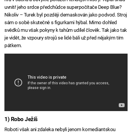
uvnitř jeho srdce předchůdce superpočítače Deep Blue?
Nikoliv – Turek byl později demaskován jako podvod. Stroj
sám o sobě skutečně s figurkami hýbal. Mimo dohled
svědků mu však pokyny k tahům udílel člověk. Tak jako tak
je vidět, že vzpoury strojů se lidé báli už před nějakým tím
pátkem.
1) Robo Ježíš
Roboti však ani zdaleka nebyli jenom komediantskou