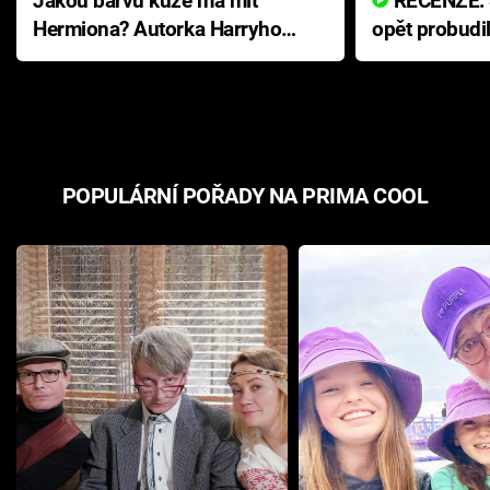
Jakou barvu kůže má mít
RECENZE: Smrtelné zlo se
Hermiona? Autorka Harryho
opět probudi
Pottera přišla s ráznou
přichází s n
odpovědí
hororovou n
POPULÁRNÍ POŘADY NA PRIMA COOL