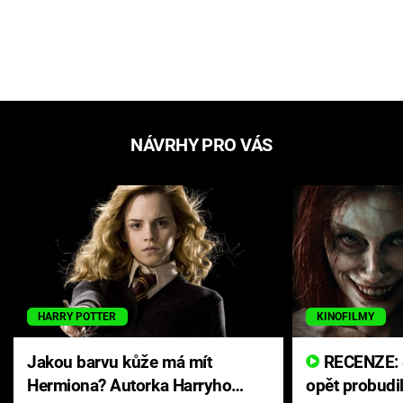
NÁVRHY PRO VÁS
HARRY POTTER
KINOFILMY
Jakou barvu kůže má mít
RECENZE: Smrtelné zlo se
Hermiona? Autorka Harryho
opět probudi