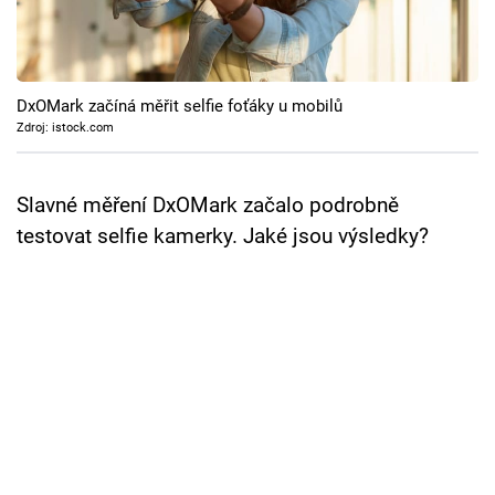
Cool Esport
Pořady
DxOMark začíná měřit selfie foťáky u mobilů
TV Program
Zdroj: istock.com
Sledujte prima+
Slavné měření DxOMark začalo podrobně
testovat selfie kamerky. Jaké jsou výsledky?
Přihlášení
Sledujte nás