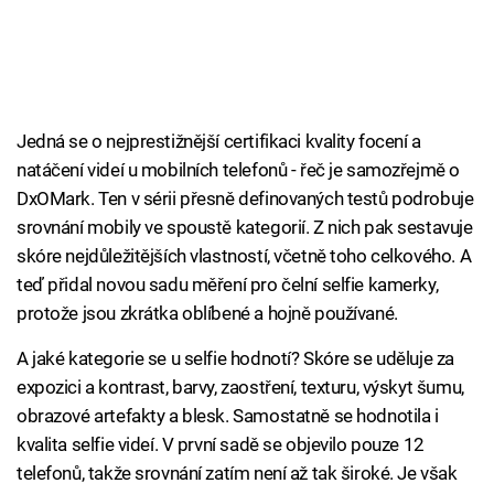
Jedná se o nejprestižnější certifikaci kvality focení a
natáčení videí u mobilních telefonů - řeč je samozřejmě o
DxOMark. Ten v sérii přesně definovaných testů podrobuje
srovnání mobily ve spoustě kategorií. Z nich pak sestavuje
skóre nejdůležitějších vlastností, včetně toho celkového. A
teď přidal novou sadu měření pro čelní selfie kamerky,
protože jsou zkrátka oblíbené a hojně používané.
A jaké kategorie se u selfie hodnotí? Skóre se uděluje za
expozici a kontrast, barvy, zaostření, texturu, výskyt šumu,
obrazové artefakty a blesk. Samostatně se hodnotila i
kvalita selfie videí. V první sadě se objevilo pouze 12
telefonů, takže srovnání zatím není až tak široké. Je však