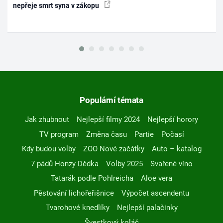
nepřeje smrt syna v zákopu
Populární témata
Jak zhubnout
Nejlepší filmy 2024
Nejlepší horory
TV program
Změna času
Partie
Počasí
Kdy budou volby
ZOO Nové začátky
Auto – katalog
7 pádů Honzy Dědka
Volby 2025
Svařené víno
Tatarák podle Pohlreicha
Aloe vera
Pěstování lichořeřišnice
Výpočet ascendentu
Tvarohové knedlíky
Nejlepší palačinky
Švestkový koláč