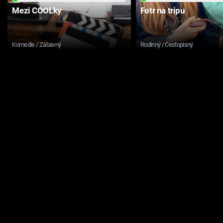
Mezi COOLky
Fotr na tripu
Komedie / Zábavný
Rodinný / Cestopisný