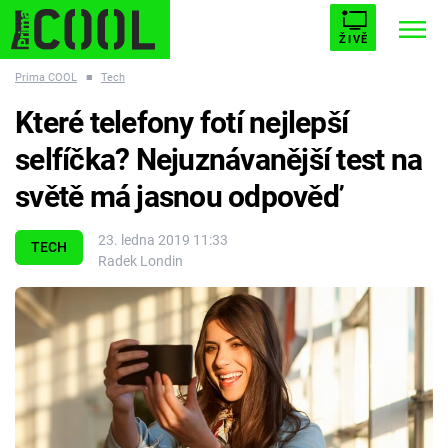
ŽIVĚ
Prima COOL
■
Tech
STARHOUSE
BUFFY, PŘEMOŽITELKA UPÍRŮ
Trendy:
Které telefony fotí nejlepší
ESCAPE
PLNEJ KOTEL
AVENGERS 5
selfíčka? Nejuznávanější test na
světě má jasnou odpověď
23. ledna 2019 11:33
TECH
Radek Londin
Témata
Filmy
Seriály
Hry