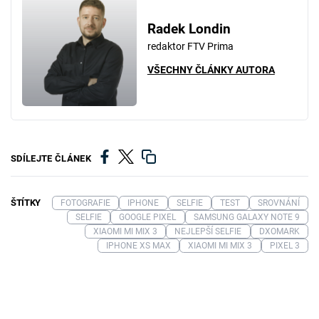
Radek Londin
redaktor FTV Prima
VŠECHNY ČLÁNKY AUTORA
SDÍLEJTE ČLÁNEK
ŠTÍTKY
FOTOGRAFIE
IPHONE
SELFIE
TEST
SROVNÁNÍ
SELFIE
GOOGLE PIXEL
SAMSUNG GALAXY NOTE 9
XIAOMI MI MIX 3
NEJLEPŠÍ SELFIE
DXOMARK
IPHONE XS MAX
XIAOMI MI MIX 3
PIXEL 3