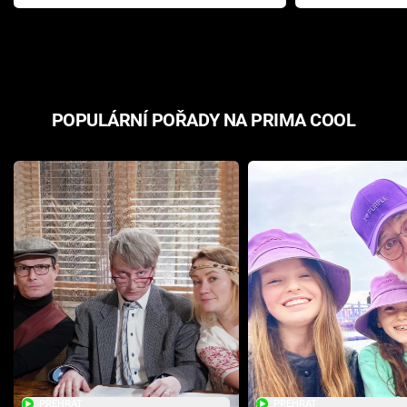
Pottera přišla s ráznou
přichází s n
odpovědí
hororovou n
POPULÁRNÍ POŘADY NA PRIMA COOL
PŘEHRÁT
PŘEHRÁT