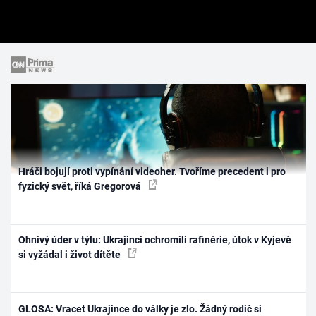
Hráči bojují proti vypínání videoher. Tvoříme precedent i pro
fyzický svět, říká Gregorová
Ohnivý úder v týlu: Ukrajinci ochromili rafinérie, útok v Kyjevě
si vyžádal i život dítěte
GLOSA: Vracet Ukrajince do války je zlo. Žádný rodič si