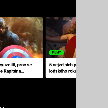
FILMY
ysvětlil, proč se
5 největších propadáků
le Kapitána
loňského roku: Disney na
jediné katastrofě prodělal 200
milionů dolarů