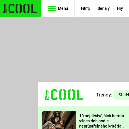
Menu
Filmy
Seriály
Hry
Seriály
Filmy
SIMPSONOVI
STAR WARS
HVĚZDNÁ
AVENGERS
BRÁNA
RYCHLE A
TEORIE
ZBĚSILE 10
Trendy:
VELKÉHO
Star
PREDÁTOR
TŘESKU
10 nejděsivějších hororů
FUTURAMA
všech dob podle
neprůstřelného kritéria.