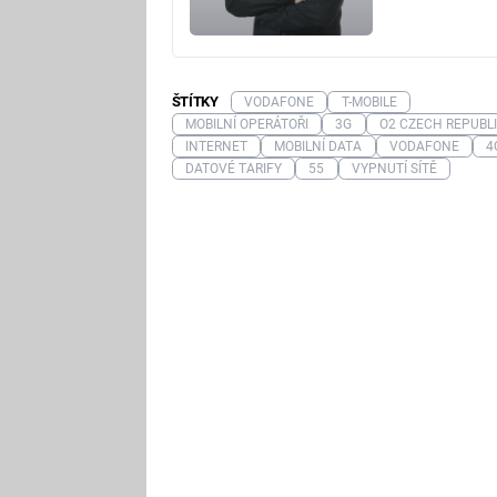
ŠTÍTKY
VODAFONE
T-MOBILE
MOBILNÍ OPERÁTOŘI
3G
O2 CZECH REPUBL
INTERNET
MOBILNÍ DATA
VODAFONE
4
DATOVÉ TARIFY
55
VYPNUTÍ SÍTĚ