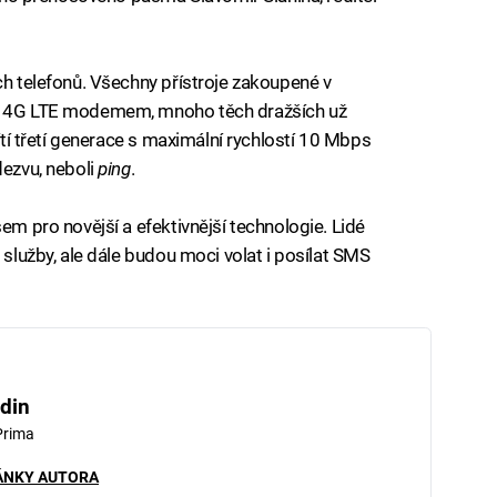
ch telefonů. Všechny přístroje zakoupené v
ny 4G LTE modemem, mnoho těch dražších už
sítí třetí generace s maximální rychlostí 10 Mbps
dezvu, neboli
ping
.
sem pro novější a efektivnější technologie. Lidé
 služby, ale dále budou moci volat i posílat SMS
din
Prima
ÁNKY AUTORA