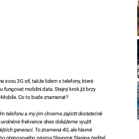
e svou 3G síť, takže lidem s telefony, které
fungovat mobilní data. Stejný krok již brzy
a T-Mobile. Co to bude znamenat?
lním telefonu a my jim chceme zajistit dostatečně
kto uvolněné frekvence dnes dokážeme využít
ějších generací. To znamená 4G, ale hlavně
ího přenosového pásma Slavomír Slanina, ředitel