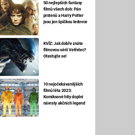
50 nejlepších fantasy
filmů všech dob: Pán
prstenů a Harry Potter
jsou jen špičkou ledovce
KVÍZ: Jak dobře znáte
filmovou sérii Vetřelec?
Otestujte se!
10 nejočekávanějších
filmů léta 2023:
Komiksové hity doplní
návraty akčních legend