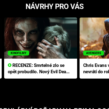
NÁVRHY PRO VÁS
KINOFILMY
AVENGERS
RECENZE: Smrtelné zlo se
Chris Evans v
opět probudilo. Nový Evil Dead
nevrátí do ro
přichází s neodolatelnou
Ameriky
hororovou nabídkou