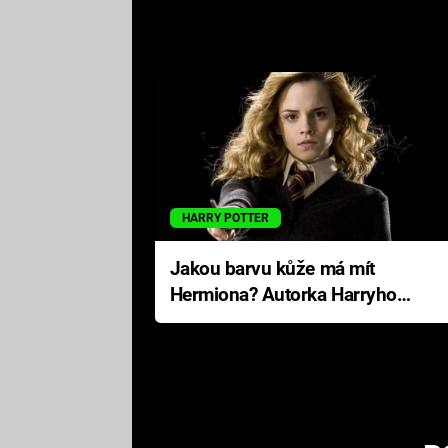
HARRY POTTER
Jakou barvu kůže má mít
Hermiona? Autorka Harryho
Pottera přišla s ráznou
odpovědí