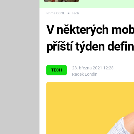
Které děsivé pecky vám
nejvíc zvednou tep?
Prima COOL
■
Tech
V některých mob
příští týden defi
23. března 2021 12:28
TECH
Radek Londin