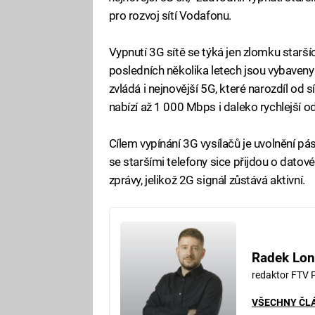
pro rozvoj sítí Vodafonu.
Vypnutí 3G sítě se týká jen zlomku starší
posledních několika letech jsou vybave
zvládá i nejnovější 5G, které narozdíl od 
nabízí až 1 000 Mbps i daleko rychlejší o
Cílem vypínání 3G vysílačů je uvolnění pá
se staršími telefony sice přijdou o datové
zprávy, jelikož 2G signál zůstává aktivní.
Radek Lon
redaktor FTV 
VŠECHNY ČL