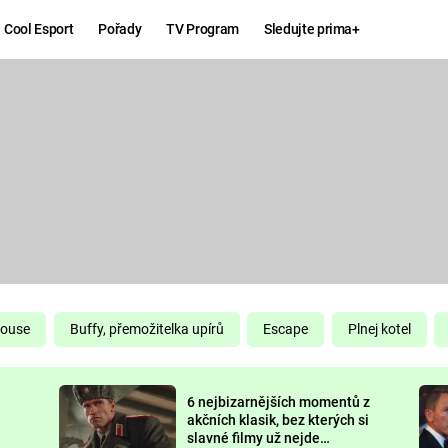
Cool Esport
Pořady
TV Program
Sledujte prima+
Hry
Zábava
MAFIA
ZÁBAVN
GALERI
GTA 6
NEJLEP
KINGDOM
KOMEDI
COME:
DELIVERANCE
CHUCK
House
Buffy, přemožitelka upírů
Escape
Plnej kotel
NORRIS
ESPORT
6 nejbizarnějších momentů z
DEADP
akčních klasik, bez kterých si
slavné filmy už nejde