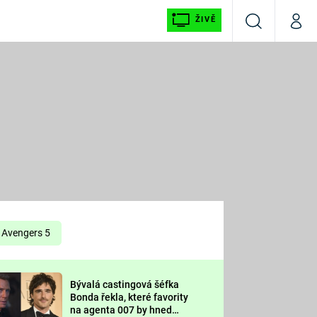
ŽIVĚ
Vyhledávání
Můj p
Prima+
É
CNN Prima NEWS
E
Prima FRESH
ŠÍ
Prima LIVING
E
Prima Ženy
Avengers 5
Prima LAJK
Bývalá castingová šéfka
OOL
Bonda řekla, které favority
Sledujte nás
na agenta 007 by hned