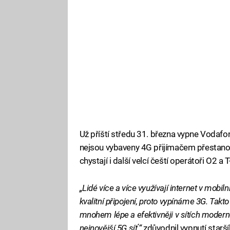
Už příští středu 31. března vypne Vodafon
nejsou vybaveny 4G přijímačem přestanou 
chystají i další velcí čeští operátoři O2 
„Lidé více a více využívají internet v mobi
kvalitní připojení, proto vypínáme 3G. Ta
mnohem lépe a efektivněji v sítích modern
nejnovější 5G síť,“
zdůvodnil vypnutí starš