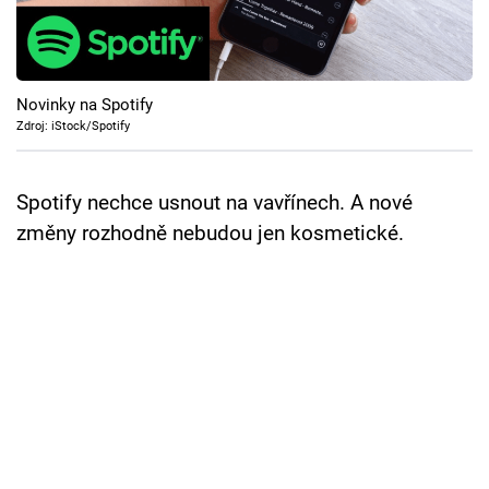
Cool Esport
Pořady
Novinky na Spotify
TV Program
Zdroj: iStock/Spotify
Sledujte prima+
Spotify nechce usnout na vavřínech. A nové
změny rozhodně nebudou jen kosmetické.
Přihlášení
Sledujte nás