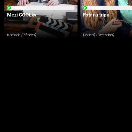
PŘEHRÁT
PŘEHRÁT
Mezi COOLky
Fotr na tripu
Komedie / Zábavný
Rodinný / Cestopisný