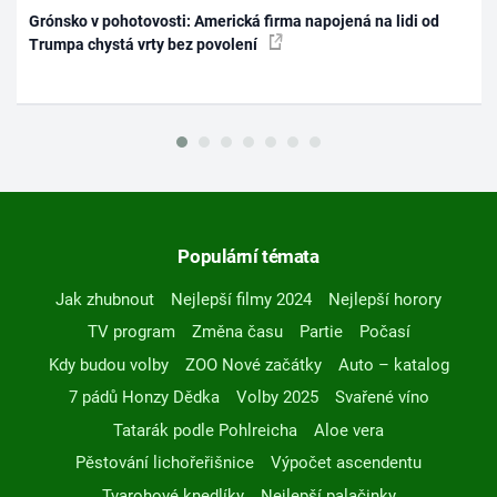
Grónsko v pohotovosti: Americká firma napojená na lidi od
Trumpa chystá vrty bez povolení
Populární témata
Jak zhubnout
Nejlepší filmy 2024
Nejlepší horory
TV program
Změna času
Partie
Počasí
Kdy budou volby
ZOO Nové začátky
Auto – katalog
7 pádů Honzy Dědka
Volby 2025
Svařené víno
Tatarák podle Pohlreicha
Aloe vera
Pěstování lichořeřišnice
Výpočet ascendentu
Tvarohové knedlíky
Nejlepší palačinky