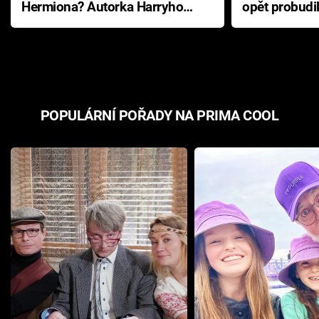
Hermiona? Autorka Harryho
opět probudi
Pottera přišla s ráznou
přichází s n
odpovědí
hororovou n
POPULÁRNÍ POŘADY NA PRIMA COOL