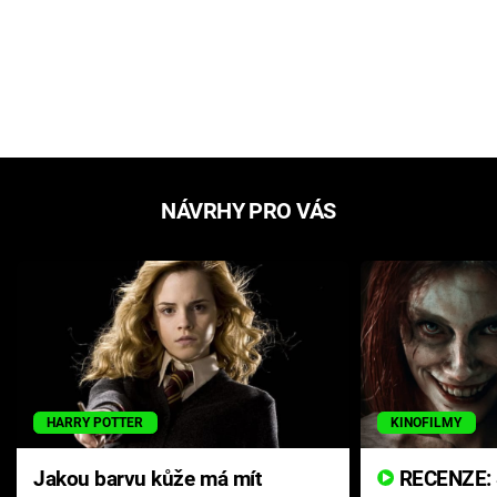
NÁVRHY PRO VÁS
HARRY POTTER
KINOFILMY
Jakou barvu kůže má mít
RECENZE: Smrtelné zlo se