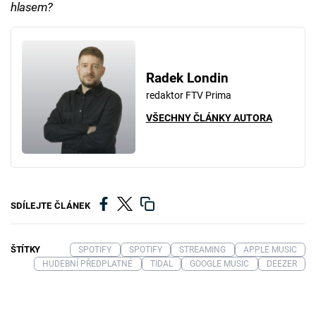
hlasem?
Radek Londin
redaktor FTV Prima
VŠECHNY ČLÁNKY AUTORA
SDÍLEJTE ČLÁNEK
ŠTÍTKY
SPOTIFY
SPOTIFY
STREAMING
APPLE MUSIC
HUDEBNÍ PŘEDPLATNÉ
TIDAL
GOOGLE MUSIC
DEEZER