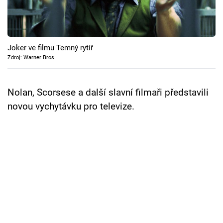
Cool Esport
Pořady
Joker ve filmu Temný rytíř
TV Program
Zdroj: Warner Bros
Sledujte prima+
Nolan, Scorsese a další slavní filmaři představili
novou vychytávku pro televize.
Přihlášení
Sledujte nás