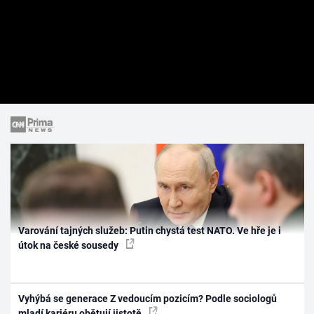
Varování tajných služeb: Putin chystá test NATO. Ve hře je i
útok na české sousedy
Vyhýbá se generace Z vedoucím pozicím? Podle sociologů
mladí kariéru obětují jistotě