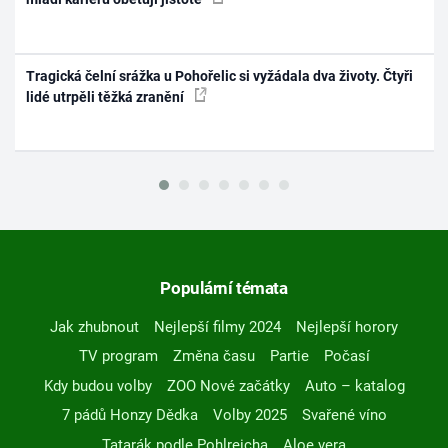
Tragická čelní srážka u Pohořelic si vyžádala dva životy. Čtyři
lidé utrpěli těžká zranění
Populární témata
Jak zhubnout
Nejlepší filmy 2024
Nejlepší horory
TV program
Změna času
Partie
Počasí
Kdy budou volby
ZOO Nové začátky
Auto – katalog
7 pádů Honzy Dědka
Volby 2025
Svařené víno
Tatarák podle Pohlreicha
Aloe vera