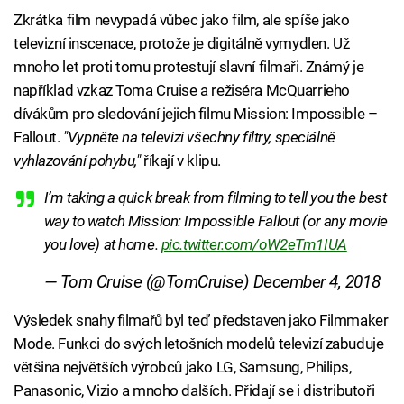
Zkrátka film nevypadá vůbec jako film, ale spíše jako
televizní inscenace, protože je digitálně vymydlen. Už
mnoho let proti tomu protestují slavní filmaři. Známý je
například vzkaz Toma Cruise a režiséra McQuarrieho
dívákům pro sledování jejich filmu Mission: Impossible –
Fallout.
"Vypněte na televizi všechny filtry, speciálně
vyhlazování pohybu,"
říkají v klipu.
I’m taking a quick break from filming to tell you the best
way to watch Mission: Impossible Fallout (or any movie
you love) at home.
pic.twitter.com/oW2eTm1IUA
— Tom Cruise (@TomCruise)
December 4, 2018
Výsledek snahy filmařů byl teď představen jako Filmmaker
Mode. Funkci do svých letošních modelů televizí zabuduje
většina největších výrobců jako LG, Samsung, Philips,
Panasonic, Vizio a mnoho dalších. Přidají se i distributoři