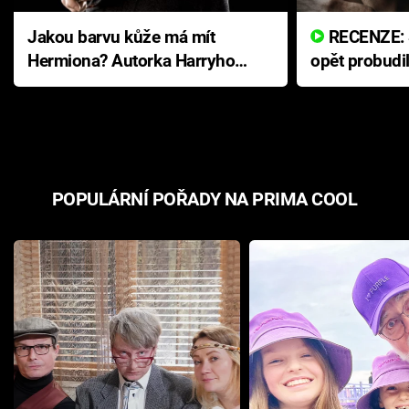
Jakou barvu kůže má mít
RECENZE: Smrtelné zlo se
Hermiona? Autorka Harryho
opět probudi
Pottera přišla s ráznou
přichází s n
odpovědí
hororovou n
POPULÁRNÍ POŘADY NA PRIMA COOL