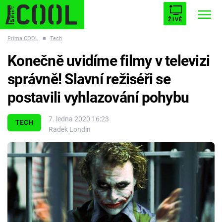
ŽIVĚ
Prima COOL
■
Tech
STARHOUSE
BUFFY, PŘEMOŽITELKA UPÍRŮ
Trendy:
Konečně uvidíme filmy v televizi
ESCAPE
PLNEJ KOTEL
AVENGERS 5
správně! Slavní režiséři se
postavili vyhlazování pohybu
7. ledna 2020 16:23
TECH
Radek Londin
Témata
Filmy
Seriály
Hry