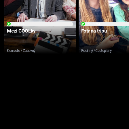
PŘEHRÁT
PŘEHRÁT
Mezi COOLky
Fotr na tripu
Komedie / Zábavný
Rodinný / Cestopisný