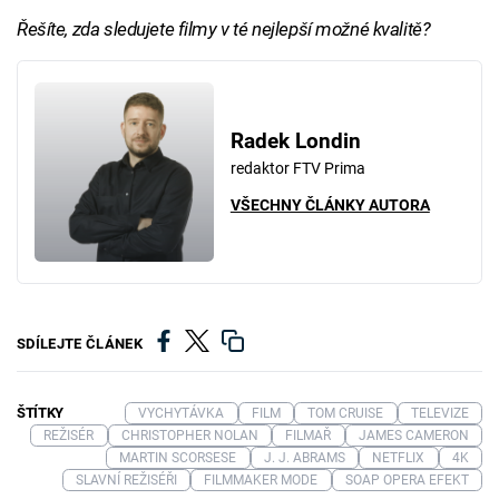
Řešíte, zda sledujete filmy v té nejlepší možné kvalitě?
Radek Londin
redaktor FTV Prima
VŠECHNY ČLÁNKY AUTORA
SDÍLEJTE ČLÁNEK
ŠTÍTKY
VYCHYTÁVKA
FILM
TOM CRUISE
TELEVIZE
REŽISÉR
CHRISTOPHER NOLAN
FILMAŘ
JAMES CAMERON
MARTIN SCORSESE
J. J. ABRAMS
NETFLIX
4K
SLAVNÍ REŽISÉŘI
FILMMAKER MODE
SOAP OPERA EFEKT