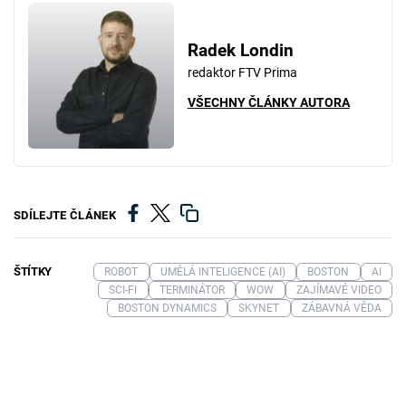
Radek Londin
redaktor FTV Prima
VŠECHNY ČLÁNKY AUTORA
SDÍLEJTE ČLÁNEK
ŠTÍTKY
ROBOT
UMĚLÁ INTELIGENCE (AI)
BOSTON
AI
SCI-FI
TERMINÁTOR
WOW
ZAJÍMAVÉ VIDEO
BOSTON DYNAMICS
SKYNET
ZÁBAVNÁ VĚDA