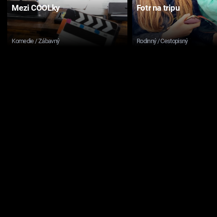
Mezi COOLky
Fotr na tripu
Komedie / Zábavný
Rodinný / Cestopisný