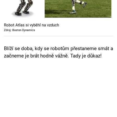
Cool Esport
Pořady
Robot Atlas si vyběhl na vzduch
TV Program
Zdroj: Boston Dynamics
Sledujte prima+
Blíží se doba, kdy se robotům přestaneme smát a
začneme je brát hodně vážně. Tady je důkaz!
Přihlášení
Sledujte nás