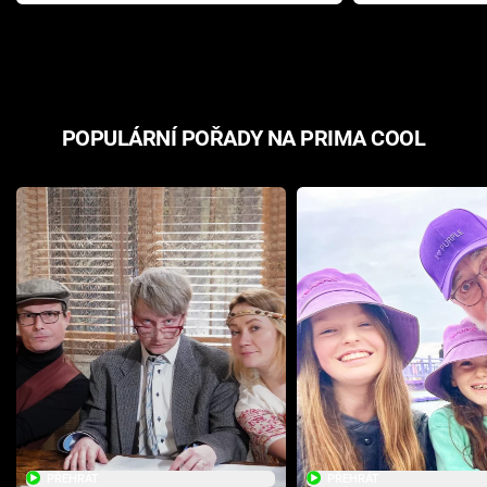
Pottera přišla s ráznou
přichází s n
odpovědí
hororovou n
POPULÁRNÍ POŘADY NA PRIMA COOL
PŘEHRÁT
PŘEHRÁT