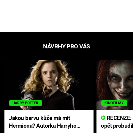
NÁVRHY PRO VÁS
HARRY POTTER
KINOFILMY
Jakou barvu kůže má mít
RECENZE: Smrtelné zlo se
Hermiona? Autorka Harryho
opět probudi