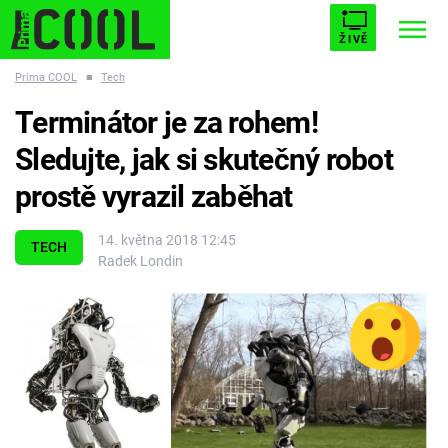
ŽIVĚ
Prima COOL
■
Tech
STARHOUSE
BUFFY, PŘEMOŽITELKA UPÍRŮ
Trendy:
Terminátor je za rohem!
ESCAPE
PLNEJ KOTEL
AVENGERS 5
Sledujte, jak si skutečný robot
prostě vyrazil zaběhat
14. května 2018 12:45
TECH
Radek Londin
Témata
Filmy
Seriály
Hry