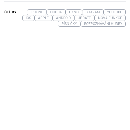
ŠTÍTKY
IPHONE
HUDBA
OKNO
SHAZAM
YOUTUBE
IOS
APPLE
ANDROID
UPDATE
NOVÁ FUNKCE
PÍSNIČKY
ROZPOZNÁVÁNÍ HUDBY