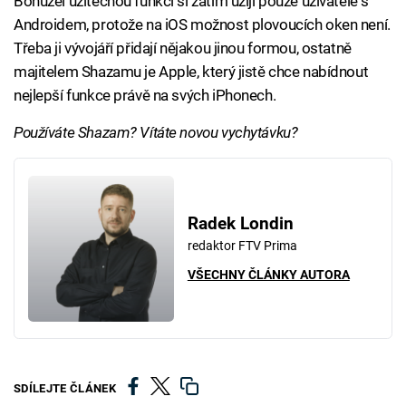
Bohužel užitečnou funkci si zatím užijí pouze uživatelé s
Androidem, protože na iOS možnost plovoucích oken není.
Třeba ji vývojáří přidají nějakou jinou formou, ostatně
majitelem Shazamu je Apple, který jistě chce nabídnout
nejlepší funkce právě na svých iPhonech.
Používáte Shazam? Vítáte novou vychytávku?
Radek Londin
redaktor FTV Prima
VŠECHNY ČLÁNKY AUTORA
SDÍLEJTE ČLÁNEK