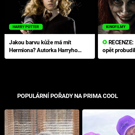
HARRY POTTER
KINOFILMY
Jakou barvu kůže má mít
RECENZE: Smrtelné zlo se
Hermiona? Autorka Harryho
opět probudi
Pottera přišla s ráznou
přichází s n
odpovědí
hororovou n
POPULÁRNÍ POŘADY NA PRIMA COOL