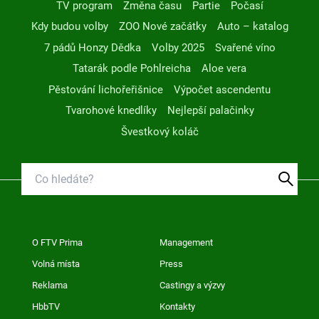
TV program
Změna času
Partie
Počasí
Kdy budou volby
ZOO Nové začátky
Auto – katalog
7 pádů Honzy Dědka
Volby 2025
Svařené víno
Tatarák podle Pohlreicha
Aloe vera
Pěstování lichořeřišnice
Výpočet ascendentu
Tvarohové knedlíky
Nejlepší palačinky
Švestkový koláč
O FTV Prima
Management
Volná místa
Press
Reklama
Castingy a výzvy
HbbTV
Kontakty