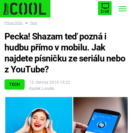
ŽIVĚ
Prima COOL
■
Tech
STARHOUSE
BUFFY, PŘEMOŽITELKA UPÍRŮ
Trendy:
Pecka! Shazam teď pozná i
ESCAPE
PLNEJ KOTEL
AVENGERS 5
hudbu přímo v mobilu. Jak
najdete písničku ze seriálu nebo
z YouTube?
Témata
13. června 2019 15:22
TECH
Radek Londin
Filmy
Seriály
Hry