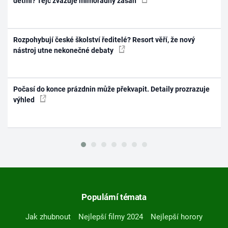
dětmi? Tejc zvažuje mimořádný zásah
Rozpohybují české školství ředitelé? Resort věří, že nový
nástroj utne nekonečné debaty
Počasí do konce prázdnin může překvapit. Detaily prozrazuje
výhled
Populární témata
Jak zhubnout
Nejlepší filmy 2024
Nejlepší horory