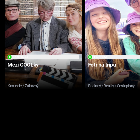
PŘEHRÁT
PŘEHRÁT
Mezi COOLky
Fotr na tripu
Komedie / Zábavný
Rodinný / Reality / Cestopisný