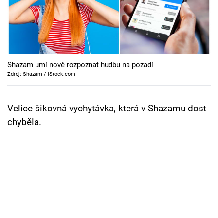
Cool Esport
Pořady
TV Program
Shazam umí nově rozpoznat hudbu na pozadí
Zdroj: Shazam / iStock.com
Sledujte prima+
Velice šikovná vychytávka, která v Shazamu dost
Přihlášení
chyběla.
Sledujte nás