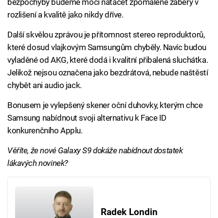
bezpochyby budeme moci natáčet zpomalené záběry v
rozlišení a kvalitě jako nikdy dříve.
Další skvělou zprávou je přítomnost stereo reproduktorů,
které dosud vlajkovým Samsungům chyběly. Navíc budou
vyladěné od AKG, které dodá i kvalitní přibalená sluchátka.
Jelikož nejsou označena jako bezdrátová, nebude naštěstí
chybět ani audio jack.
Bonusem je vylepšený skener oční duhovky, kterým chce
Samsung nabídnout svoji alternativu k Face ID
konkurenčního Applu.
Věříte, že nové Galaxy S9 dokáže nabídnout dostatek
lákavých novinek?
Radek Londin