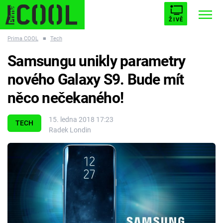
ŽIVĚ
Prima COOL
■
Tech
STARHOUSE
BUFFY, PŘEMOŽITELKA UPÍRŮ
Trendy:
Samsungu unikly parametry
ESCAPE
PLNEJ KOTEL
AVENGERS 5
nového Galaxy S9. Bude mít
něco nečekaného!
15. ledna 2018 17:23
TECH
Radek Londin
Témata
Filmy
Seriály
Hry