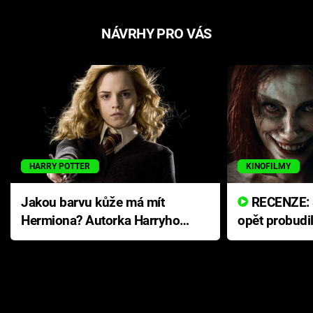
NÁVRHY PRO VÁS
HARRY POTTER
KINOFILMY
Jakou barvu kůže má mít
RECENZE: Smrtelné zlo se
Hermiona? Autorka Harryho
opět probudi
Pottera přišla s ráznou
přichází s n
odpovědí
hororovou n