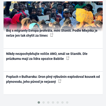
Boj s migranty Evropa prohrála, míní Stoniš. Podle Mlejnka je
nelze jen tak chytit za límec
Nikdy nezpochybňujte voliče ANO, smál se Staněk. Dle
průzkumu mají za lídra opozice Babiše
Poplach v Bulharsku: Dron plný výbušnin explodoval kousek od
plynovodu, jeho původ je nejasný