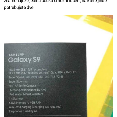
znamenají, že jediná čočka umožní focení, na které jinde
potřebujete dvě.