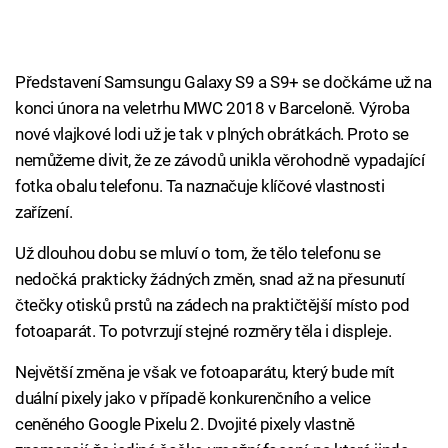
Představení Samsungu Galaxy S9 a S9+ se dočkáme už na
konci února na veletrhu MWC 2018 v Barceloně. Výroba
nové vlajkové lodi už je tak v plných obrátkách. Proto se
nemůžeme divit, že ze závodů unikla věrohodně vypadající
fotka obalu telefonu. Ta naznačuje klíčové vlastnosti
zařízení.
Už dlouhou dobu se mluví o tom, že tělo telefonu se
nedočká prakticky žádných změn, snad až na přesunutí
čtečky otisků prstů na zádech na praktičtější místo pod
fotoaparát. To potvrzují stejné rozměry těla i displeje.
Největší změna je však ve fotoaparátu, který bude mít
duální pixely jako v případě konkurenčního a velice
ceněného Google Pixelu 2. Dvojité pixely vlastně