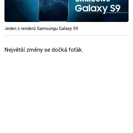
Cool Esport
Pořady
Jeden z renderů Samsungu Galaxy S9
TV Program
Sledujte prima+
Největší změny se dočká foťák.
Přihlášení
Sledujte nás