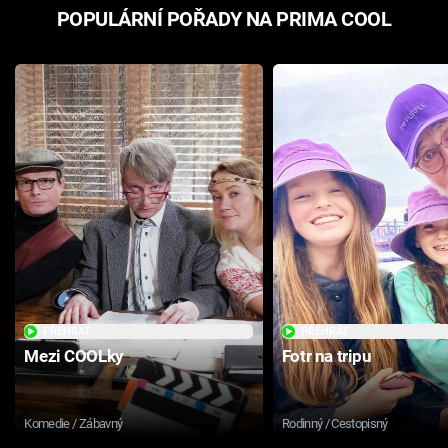
POPULÁRNÍ POŘADY NA PRIMA COOL
PŘEHRÁT
PŘEHRÁT
Mezi COOLky
Fotr na tripu
Komedie / Zábavný
Rodinný / Cestopisný