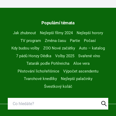
Populární témata
Jak zhubnout
Nejlepší filmy 2024
Nejlepší horory
TV program
Změna času
Partie
Počasí
Kdy budou volby
ZOO Nové začátky
Auto – katalog
7 pádů Honzy Dědka
Volby 2025
Svařené víno
Tatarák podle Pohlreicha
Aloe vera
Pěstování lichořeřišnice
Výpočet ascendentu
Tvarohové knedlíky
Nejlepší palačinky
Švestkový koláč