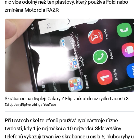
nic více odolný než ten plastový, který používá Fold nebo
zmíněná Motorola RAZR.
Škrábance na displeji Galaxy Z Flip způsobilo už rydlo tvrdosti 3
Zdroj: JerryRigEverything / YouTube
Při testech skel telefonů používá rycí nástroje různé
tvrdosti, kdy 1 je nejměkčí a 10 nejtvrdší. Skla většiny
telefonů vykazují trvanlivé škrábance u čísla 6; hlubší rýhy u