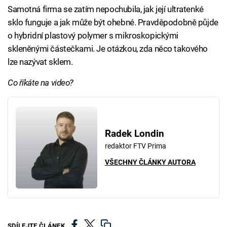
Samotná firma se zatím nepochubila, jak její ultratenké
sklo funguje a jak může být ohebné. Pravděpodobně půjde
o hybridní plastový polymer s mikroskopickými
skleněnými částečkami. Je otázkou, zda něco takového
lze nazývat sklem.
Co říkáte na video?
Radek Londin
redaktor FTV Prima
VŠECHNY ČLÁNKY AUTORA
SDÍLEJTE ČLÁNEK