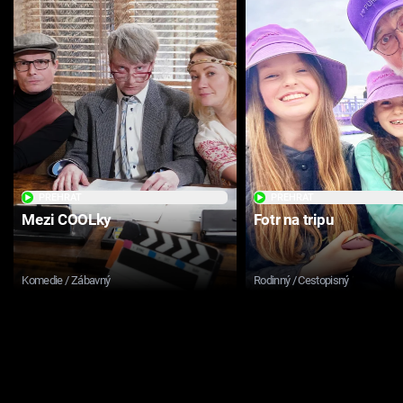
PŘEHRÁT
PŘEHRÁT
Mezi COOLky
Fotr na tripu
Komedie / Zábavný
Rodinný / Cestopisný