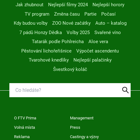
Jak zhubnout
Nejlepší filmy 2024
Nejlepší horory
TV program
Změna času
Partie
Počasí
Kdy budou volby
ZOO Nové začátky
Auto – katalog
7 pádů Honzy Dědka
Volby 2025
Svařené víno
Tatarák podle Pohlreicha
Aloe vera
Pěstování lichořeřišnice
Výpočet ascendentu
Tvarohové knedlíky
Nejlepší palačinky
Švestkový koláč
O FTV Prima
Management
Volná místa
Press
Reklama
Castingy a výzvy