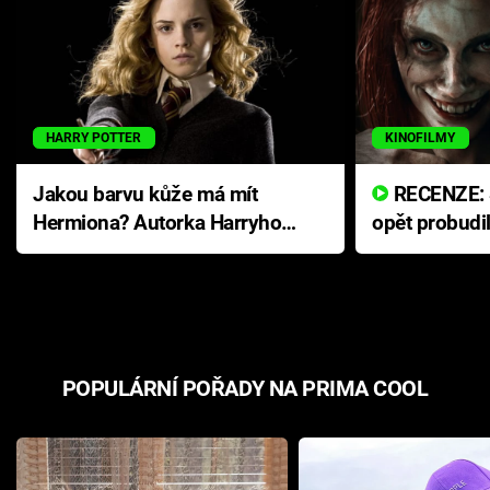
HARRY POTTER
KINOFILMY
Jakou barvu kůže má mít
RECENZE: Smrtelné zlo se
Hermiona? Autorka Harryho
opět probudi
Pottera přišla s ráznou
přichází s n
odpovědí
hororovou n
POPULÁRNÍ POŘADY NA PRIMA COOL