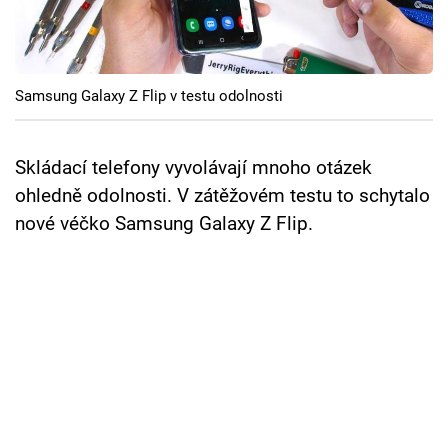
Cool Esport
Pořady
Samsung Galaxy Z Flip v testu odolnosti
TV Program
Sledujte prima+
Skládací telefony vyvolávají mnoho otázek
ohledně odolnosti. V zátěžovém testu to schytalo
nové véčko Samsung Galaxy Z Flip.
Přihlášení
Sledujte nás