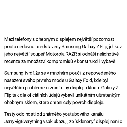
Mezi telefony s ohebným displejem největší pozornost
poutá nedávno představený Samsung Galaxy Z Flip, jelikož
jeho největší soupeř Motorola RAZR si odnáší nelichotivé
recenze za množství kompromisů v konstrukci i výbavě.
Samsung tvrdí, že se v mnohém poučil z nepovedeného
nasazení svého prvního modelu Galaxy Fold, kde byl
největším problémem zranitelný displej a kloub. Galaxy Z
Flip tak dle oficiálních údajů vybavil unikátním ultratenkým
ohebným sklem, které chrání celý povrch displeje.
Testy odolnosti od známého youtubového kanálu
JerryRigEverything však ukazují, že "skleněný" displej není o