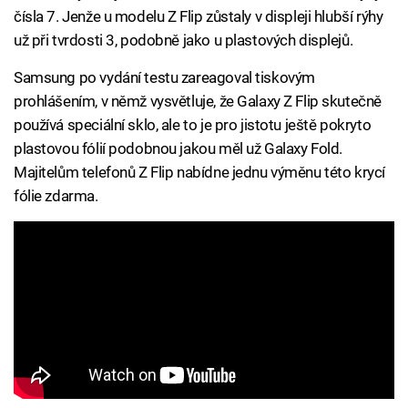
čísla 7. Jenže u modelu Z Flip zůstaly v displeji hlubší rýhy
už při tvrdosti 3, podobně jako u plastových displejů.
Samsung po vydání testu zareagoval tiskovým
prohlášením, v němž vysvětluje, že Galaxy Z Flip skutečně
používá speciální sklo, ale to je pro jistotu ještě pokryto
plastovou fólií podobnou jakou měl už Galaxy Fold.
Majitelům telefonů Z Flip nabídne jednu výměnu této krycí
fólie zdarma.