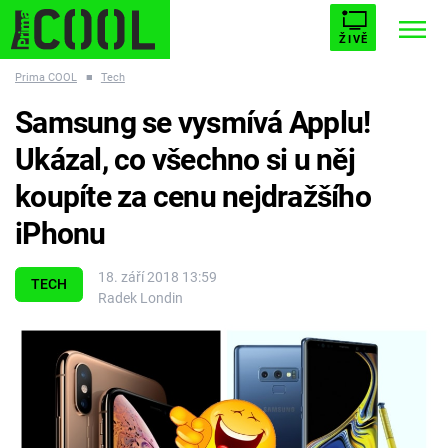
ŽIVĚ
Prima COOL
■
Tech
STARHOUSE
BUFFY, PŘEMOŽITELKA UPÍRŮ
Trendy:
Samsung se vysmívá Applu!
ESCAPE
PLNEJ KOTEL
AVENGERS 5
Ukázal, co všechno si u něj
koupíte za cenu nejdražšího
iPhonu
Témata
18. září 2018 13:59
TECH
Radek Londin
Filmy
Seriály
Hry