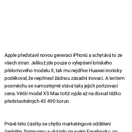
Apple představil novou generaci iPhonů a schytává to ze
všech stran. Jelikož jde pouze o vylepšení loňského
přelomového modelu X, tak mu nejdříve Huawei ironicky
poděkoval, že nepřinesl žádnou zásadní inovaci. A terčem
posměchu se samozřejmě stává taky jejich pořizovací
cena. Větší model XS Max totiž vyjde až na dosud těžko
představitelných 43 490 korun.
Právě této částky se chytlo marketingové oddělení
českého Samsungu a ukázalo na svém Facebooku, co