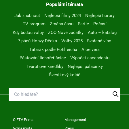
Populární témata
Jak zhubnout
Nejlepší filmy 2024
Nejlepší horory
TV program
Změna času
Partie
Počasí
Kdy budou volby
ZOO Nové začátky
Auto – katalog
7 pádů Honzy Dědka
Volby 2025
Svařené víno
Tatarák podle Pohlreicha
Aloe vera
Pěstování lichořeřišnice
Výpočet ascendentu
Tvarohové knedlíky
Nejlepší palačinky
Švestkový koláč
O FTV Prima
Management
Volná místa
Press