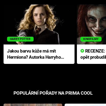
HARRY POTTER
KINOFILMY
Jakou barvu kůže má mít
RECENZE: Smrtelné zlo se
Hermiona? Autorka Harryho
opět probudi
Pottera přišla s ráznou
přichází s n
odpovědí
hororovou n
POPULÁRNÍ POŘADY NA PRIMA COOL