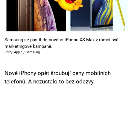
Cool Esport
Pořady
TV Program
Samsung se pustil do nového iPhonu XS Max v rámci své
marketingové kampaně.
Sledujte prima+
Zdroj: Apple / Samsung
Přihlášení
Nové iPhony opět šroubují ceny mobilních
telefonů. A nezůstalo to bez odezvy.
Sledujte nás