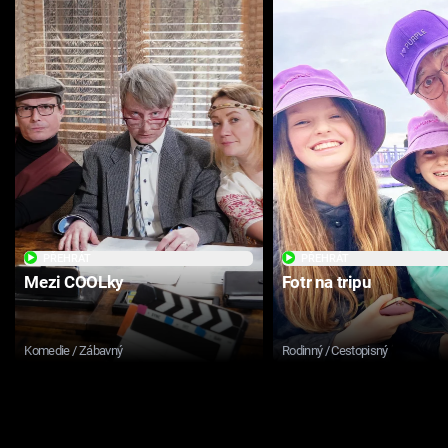
PŘEHRÁT
PŘEHRÁT
Mezi COOLky
Fotr na tripu
Komedie / Zábavný
Rodinný / Cestopisný