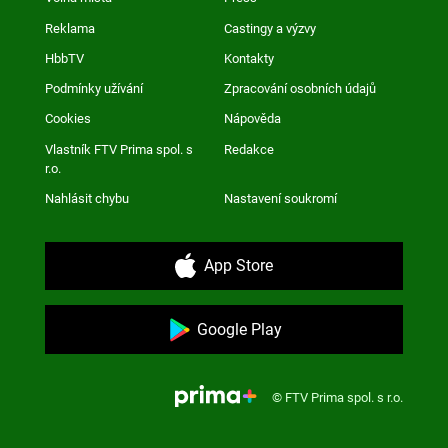
Reklama
Castingy a výzvy
HbbTV
Kontakty
Podmínky užívání
Zpracování osobních údajů
Cookies
Nápověda
Vlastník FTV Prima spol. s
Redakce
r.o.
Nahlásit chybu
Nastavení soukromí
App Store
Google Play
© FTV Prima spol. s r.o.