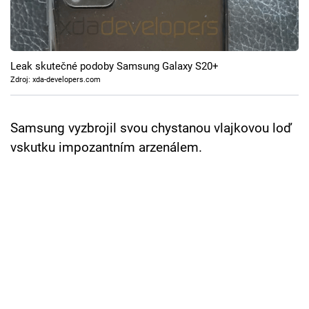
Cool Esport
Pořady
Leak skutečné podoby Samsung Galaxy S20+
TV Program
Zdroj: xda-developers.com
Sledujte prima+
Samsung vyzbrojil svou chystanou vlajkovou loď
vskutku impozantním arzenálem.
Přihlášení
Sledujte nás