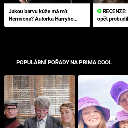
Jakou barvu kůže má mít
RECENZE: Smrtelné zlo se
Hermiona? Autorka Harryho
opět probudi
Pottera přišla s ráznou
přichází s n
odpovědí
hororovou n
POPULÁRNÍ POŘADY NA PRIMA COOL