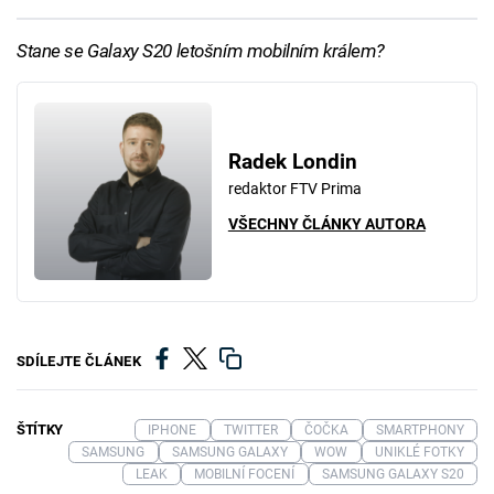
Stane se Galaxy S20 letošním mobilním králem?
Radek Londin
redaktor FTV Prima
VŠECHNY ČLÁNKY AUTORA
SDÍLEJTE ČLÁNEK
ŠTÍTKY
IPHONE
TWITTER
ČOČKA
SMARTPHONY
SAMSUNG
SAMSUNG GALAXY
WOW
UNIKLÉ FOTKY
LEAK
MOBILNÍ FOCENÍ
SAMSUNG GALAXY S20