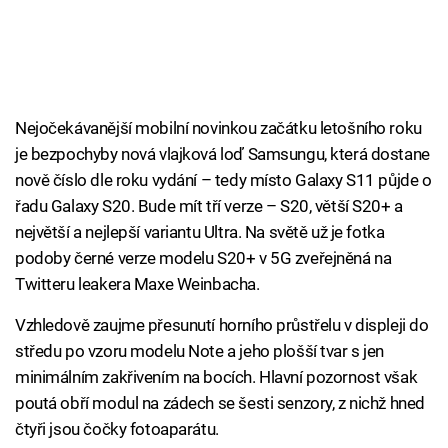
Nejočekávanější mobilní novinkou začátku letošního roku
je bezpochyby nová vlajková loď Samsungu, která dostane
nově číslo dle roku vydání – tedy místo Galaxy S11 půjde o
řadu Galaxy S20. Bude mít tří verze – S20, větší S20+ a
největší a nejlepší variantu Ultra. Na světě už je fotka
podoby černé verze modelu S20+ v 5G zveřejněná na
Twitteru leakera Maxe Weinbacha.
Vzhledově zaujme přesunutí horního průstřelu v displeji do
středu po vzoru modelu Note a jeho plošší tvar s jen
minimálním zakřivením na bocích. Hlavní pozornost však
poutá obří modul na zádech se šesti senzory, z nichž hned
čtyři jsou čočky fotoaparátu.