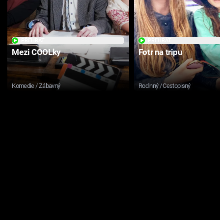
PŘEHRÁT
PŘEHRÁT
Mezi COOLky
Fotr na tripu
Komedie / Zábavný
Rodinný / Cestopisný