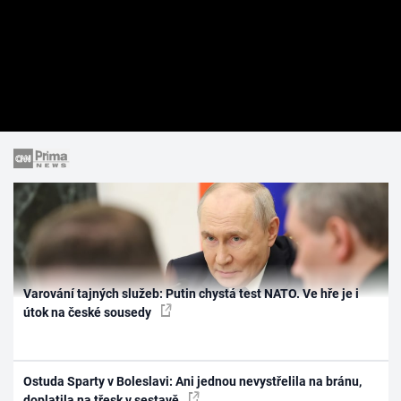
Varování tajných služeb: Putin chystá test NATO. Ve hře je i
útok na české sousedy
Ostuda Sparty v Boleslavi: Ani jednou nevystřelila na bránu,
doplatila na třesk v sestavě