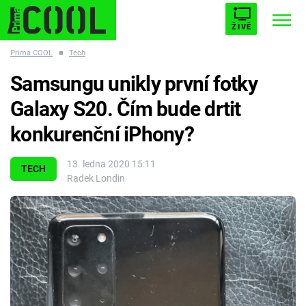
ŽIVĚ
Prima COOL
■
Tech
STARHOUSE
BUFFY, PŘEMOŽITELKA UPÍRŮ
Trendy:
Samsungu unikly první fotky
ESCAPE
PLNEJ KOTEL
AVENGERS 5
Galaxy S20. Čím bude drtit
konkurenční iPhony?
13. ledna 2020 15:11
TECH
Radek Londin
Témata
Filmy
Seriály
Hry