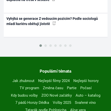
Vyhýbá se generace Z vedoucím pozicím? Podle sociologů
mladí kariéru obětují jistotě
Populární témata
Jak zhubnout
Nejlepší filmy 2024
Nejlepší horory
TV program
Změna času
Partie
Počasí
Kdy budou volby
ZOO Nové začátky
Auto – katalog
7 pádů Honzy Dědka
Volby 2025
Svařené víno
Tatarák podle Pohlreicha
Aloe vera