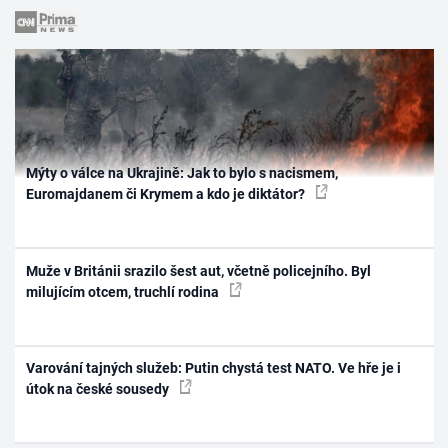
Mýty o válce na Ukrajině: Jak to bylo s nacismem,
Euromajdanem či Krymem a kdo je diktátor?
Muže v Británii srazilo šest aut, včetně policejního. Byl
milujícím otcem, truchlí rodina
Varování tajných služeb: Putin chystá test NATO. Ve hře je i
útok na české sousedy