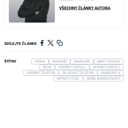
VŠECHNY ČLÁNKY AUTORA
SDÍLEJTE ČLÁNEK
ŠTÍTKY
KNIHA
ANDROID
SAMSUNG
MAPY GOOGLE
WOW
OHEBNÝ DISPLEJ
OHEBNÝ DISPLEJ
OHEBNÝ TELEFON
SKLÁDACÍ TELEFON
SAMSUNG X
INFINITY FLEX
MOBIL BUDOUCNOSTI