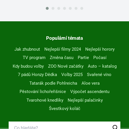
Populární témata
Jak zhubnout
Nejlepší filmy 2024
Nejlepší horory
TV program
Změna času
Partie
Počasí
Kdy budou volby
ZOO Nové začátky
Auto – katalog
7 pádů Honzy Dědka
Volby 2025
Svařené víno
Tatarák podle Pohlreicha
Aloe vera
Pěstování lichořeřišnice
Výpočet ascendentu
Tvarohové knedlíky
Nejlepší palačinky
Švestkový koláč