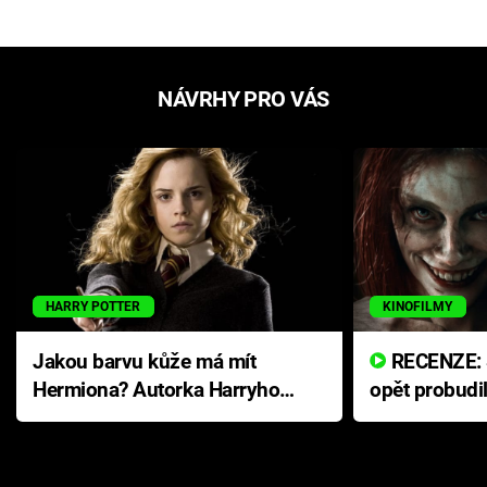
NÁVRHY PRO VÁS
HARRY POTTER
KINOFILMY
Jakou barvu kůže má mít
RECENZE: Smrtelné zlo se
Hermiona? Autorka Harryho
opět probudi
Pottera přišla s ráznou
přichází s n
odpovědí
hororovou n