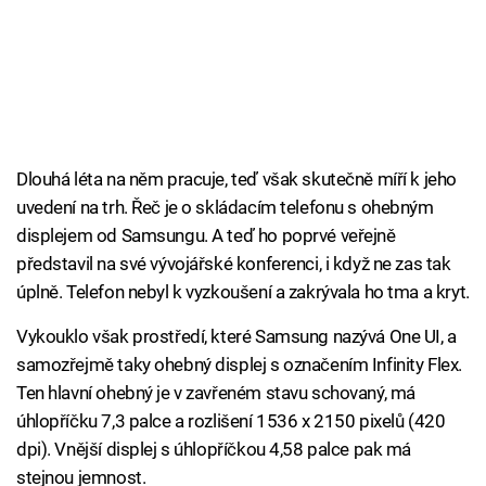
Dlouhá léta na něm pracuje, teď však skutečně míří k jeho
uvedení na trh. Řeč je o skládacím telefonu s ohebným
displejem od Samsungu. A teď ho poprvé veřejně
představil na své vývojářské konferenci, i když ne zas tak
úplně. Telefon nebyl k vyzkoušení a zakrývala ho tma a kryt.
Vykouklo však prostředí, které Samsung nazývá One UI, a
samozřejmě taky ohebný displej s označením Infinity Flex.
Ten hlavní ohebný je v zavřeném stavu schovaný, má
úhlopříčku 7,3 palce a rozlišení 1536 x 2150 pixelů (420
dpi). Vnější displej s úhlopříčkou 4,58 palce pak má
stejnou jemnost.