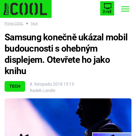
ŽIVĚ
Prima COOL
■
Tech
STARHOUSE
BUFFY, PŘEMOŽITELKA UPÍRŮ
Trendy:
Samsung konečně ukázal mobil
ESCAPE
PLNEJ KOTEL
AVENGERS 5
budoucnosti s ohebným
displejem. Otevřete ho jako
knihu
Témata
8. listopadu 2018 15:15
TECH
Radek Londin
Filmy
Seriály
Hry