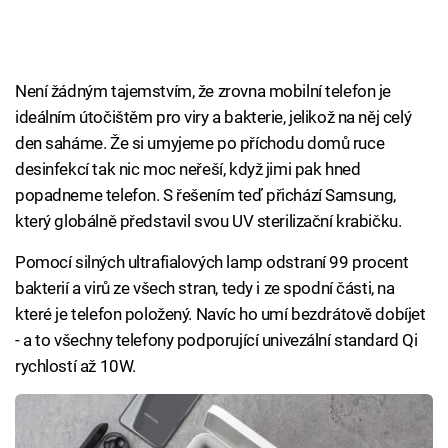
Není žádným tajemstvím, že zrovna mobilní telefon je
ideálním útočištěm pro viry a bakterie, jelikož na něj celý
den saháme. Že si umyjeme po příchodu domů ruce
desinfekcí tak nic moc neřeší, když jimi pak hned
popadneme telefon. S řešením teď přichází Samsung,
který globálně představil svou UV sterilizační krabičku.
Pomocí silných ultrafialových lamp odstraní 99 procent
bakterií a virů ze všech stran, tedy i ze spodní části, na
které je telefon položený. Navíc ho umí bezdrátově dobíjet
- a to všechny telefony podporující univezální standard Qi
rychlostí až 10W.