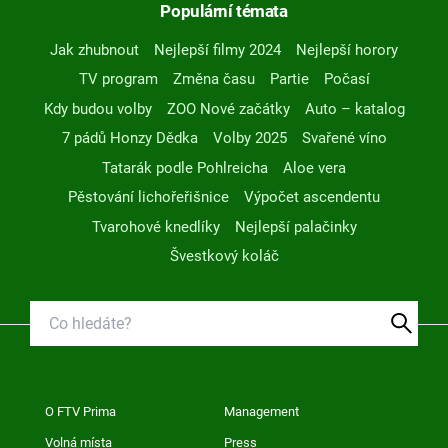
Populární témata
Jak zhubnout
Nejlepší filmy 2024
Nejlepší horory
TV program
Změna času
Partie
Počasí
Kdy budou volby
ZOO Nové začátky
Auto – katalog
7 pádů Honzy Dědka
Volby 2025
Svařené víno
Tatarák podle Pohlreicha
Aloe vera
Pěstování lichořeřišnice
Výpočet ascendentu
Tvarohové knedlíky
Nejlepší palačinky
Švestkový koláč
O FTV Prima
Management
Volná místa
Press