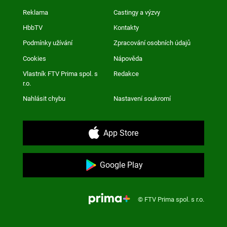
Reklama
Castingy a výzvy
HbbTV
Kontakty
Podmínky užívání
Zpracování osobních údajů
Cookies
Nápověda
Vlastník FTV Prima spol. s
Redakce
r.o.
Nahlásit chybu
Nastavení soukromí
App Store
Google Play
© FTV Prima spol. s r.o.