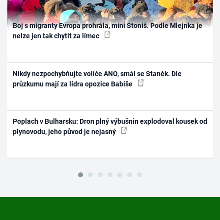
Boj s migranty Evropa prohrála, míní Stoniš. Podle Mlejnka je
nelze jen tak chytit za límec
Nikdy nezpochybňujte voliče ANO, smál se Staněk. Dle
průzkumu mají za lídra opozice Babiše
Poplach v Bulharsku: Dron plný výbušnin explodoval kousek od
plynovodu, jeho původ je nejasný