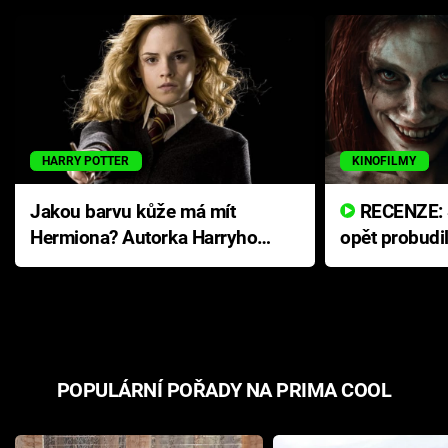
HARRY POTTER
KINOFILMY
Jakou barvu kůže má mít
RECENZE: Smrtelné zlo se
Hermiona? Autorka Harryho
opět probudi
Pottera přišla s ráznou
přichází s n
odpovědí
hororovou n
POPULÁRNÍ POŘADY NA PRIMA COOL