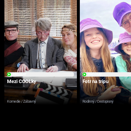
PŘEHRÁT
PŘEHRÁT
Mezi COOLky
Fotr na tripu
Komedie / Zábavný
Rodinný / Cestopisný