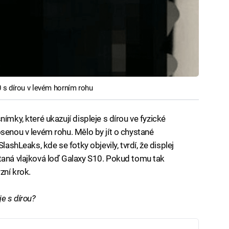
 s dírou v levém horním rohu
ímky, které ukazují displeje s dírou ve fyzické
senou v levém rohu. Mělo by jít o chystané
lashLeaks, kde se fotky objevily, tvrdí, že displej
taná vlajková loď Galaxy S10. Pokud tomu tak
zní krok.
e s dírou?