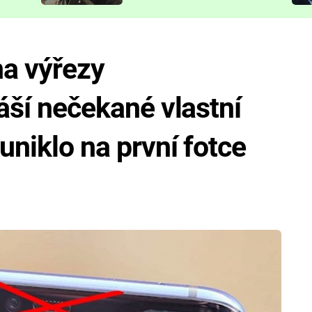
představit
a výřezy
náší nečekané vlastní
 uniklo na první fotce