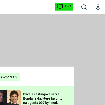
ŽIVĚ
Vyhledávání
Můj p
Prima+
É
CNN Prima NEWS
E
Prima FRESH
ŠÍ
Prima LIVING
E
Prima Ženy
Avengers 5
Prima LAJK
Bývalá castingová šéfka
OOL
Bonda řekla, které favority
Sledujte nás
na agenta 007 by hned