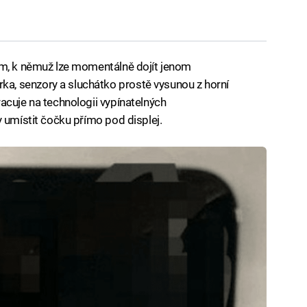
em, k němuž lze momentálně dojít jenom
, senzory a sluchátko prostě vysunou z horní
acuje na technologii vypínatelných
y umístit čočku přímo pod displej.