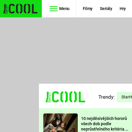
Menu
Filmy
Seriály
Hry
Seriály
Filmy
SIMPSONOVI
STAR WARS
HVĚZDNÁ
AVENGERS
BRÁNA
RYCHLE A
TEORIE
ZBĚSILE 10
Trendy:
VELKÉHO
Star
PREDÁTOR
TŘESKU
10 nejděsivějších hororů
FUTURAMA
všech dob podle
neprůstřelného kritéria.