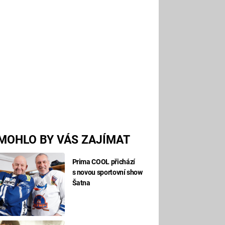
MOHLO BY VÁS ZAJÍMAT
Prima COOL přichází
s novou sportovní show
Šatna