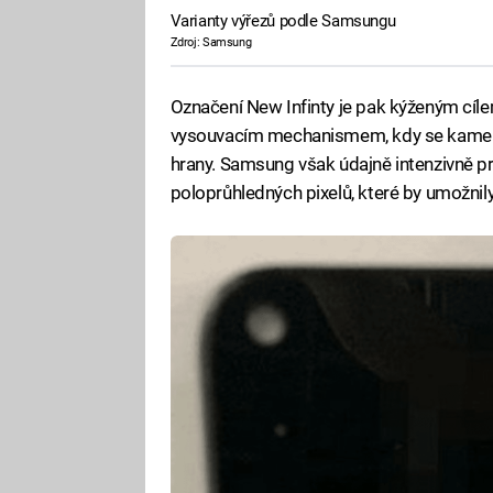
Varianty výřezů podle Samsungu
Zdroj: Samsung
Označení New Infinty je pak kýženým cíl
vysouvacím mechanismem, kdy se kamerka
hrany. Samsung však údajně intenzivně pr
poloprůhledných pixelů, které by umožnil