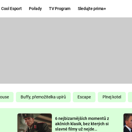
Cool Esport
Pořady
TV Program
Sledujte prima+
Hry
Zábava
MAFIA
ZÁBAVN
GALERI
GTA 6
NEJLEP
KINGDOM
KOMEDI
COME:
DELIVERANCE
CHUCK
House
Buffy, přemožitelka upírů
Escape
Plnej kotel
NORRIS
ESPORT
6 nejbizarnějších momentů z
DEADP
akčních klasik, bez kterých si
slavné filmy už nejde