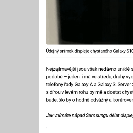
Údajný snímek displeje chystaného Galaxy S10
Nejzajímavější jsou však nedávno uniklé sn
podobě – jeden ji má ve středu, druhý vyo
telefony řady Galaxy A a Galaxy S. Server S
s dírou v levém rohu by měla dostat chys
bude, šlo by o hodně odvážný a kontrover
Jak vnímáte nápad Samsungu dělat displej