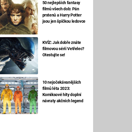
50 nejlepších fantasy
filmů všech dob: Pán
prstenů a Harry Potter
jsou jen špičkou ledovce
KVÍZ: Jak dobře znáte
filmovou sérii Vetřelec?
Otestujte se!
10 nejočekávanějších
filmů léta 2023:
Komiksové hity doplní
návraty akčních legend