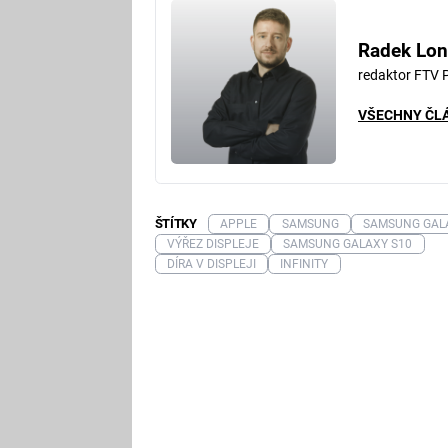
Radek Lon
redaktor FTV 
VŠECHNY ČL
ŠTÍTKY
APPLE
SAMSUNG
SAMSUNG GAL
VÝŘEZ DISPLEJE
SAMSUNG GALAXY S10
DÍRA V DISPLEJI
INFINITY