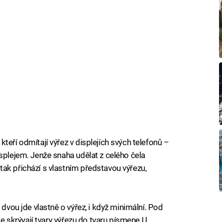
teří odmítají výřez v displejích svých telefonů –
splejem. Jenže snaha udělat z celého čela
ak přichází s vlastním představou výřezu,
 dvou jde vlastně o výřez, i když minimální. Pod
se skrývají tvary výřezu do tvaru písmene U,