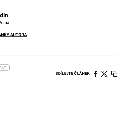
din
Prima
ÁNKY AUTORA
AXY
SDÍLEJTE ČLÁNEK