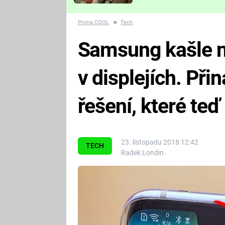
Které děsivé pecky vám
nejvíc zvednou tep?
Prima COOL
■
Tech
Samsung kašle n
v displejích. Při
řešení, které teď
23. listopadu 2018 12:42
TECH
Radek Londin