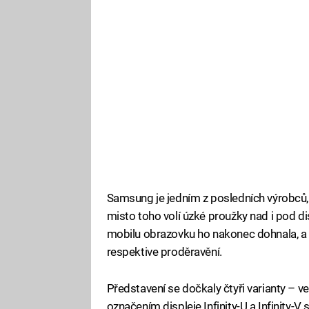
Samsung je jedním z posledních výrobců, k
misto toho volí úzké proužky nad i pod di
mobilu obrazovku ho nakonec dohnala, a t
respektive proděravění.
Představení se dočkaly čtyři varianty – ve
označením displeje Infinity-U a Infinity-V 