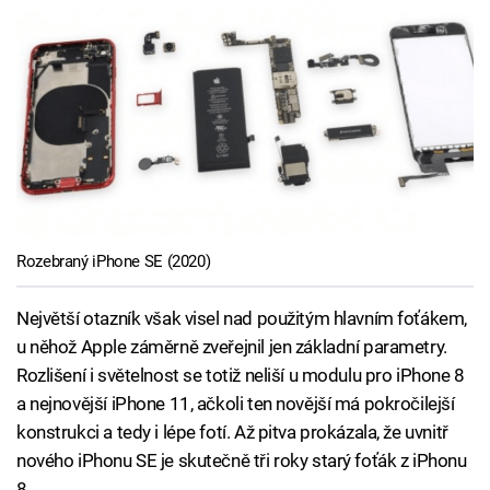
Rozebraný iPhone SE (2020)
Největší otazník však visel nad použitým hlavním foťákem,
u něhož Apple záměrně zveřejnil jen základní parametry.
Rozlišení i světelnost se totiž neliší u modulu pro iPhone 8
a nejnovější iPhone 11, ačkoli ten novější má pokročilejší
konstrukci a tedy i lépe fotí. Až pitva prokázala, že uvnitř
nového iPhonu SE je skutečně tři roky starý foťák z iPhonu
8.