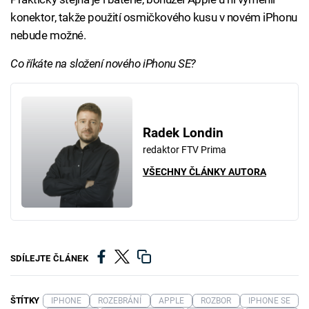
konektor, takže použití osmičkového kusu v novém iPhonu
nebude možné.
Co říkáte na složení nového iPhonu SE?
Radek Londin
redaktor FTV Prima
VŠECHNY ČLÁNKY AUTORA
SDÍLEJTE ČLÁNEK
ŠTÍTKY
IPHONE
ROZEBRÁNÍ
APPLE
ROZBOR
IPHONE SE