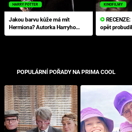
HARRY POTTER
KINOFILMY
Jakou barvu kůže má mít
RECENZE: Smrtelné zlo se
Hermiona? Autorka Harryho
opět probudi
Pottera přišla s ráznou
přichází s n
odpovědí
hororovou n
POPULÁRNÍ POŘADY NA PRIMA COOL