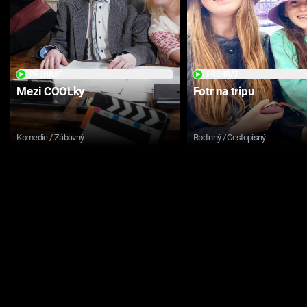
PŘEHRÁT
PŘEHRÁT
Mezi COOLky
Fotr na tripu
Komedie / Zábavný
Rodinný / Cestopisný