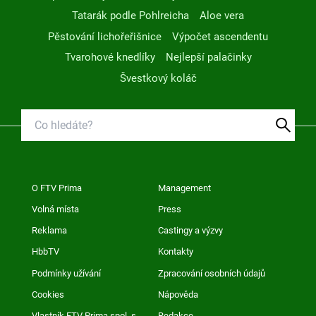
Tatarák podle Pohlreicha
Aloe vera
Pěstování lichořeřišnice
Výpočet ascendentu
Tvarohové knedlíky
Nejlepší palačinky
Švestkový koláč
O FTV Prima
Management
Volná místa
Press
Reklama
Castingy a výzvy
HbbTV
Kontakty
Podmínky užívání
Zpracování osobních údajů
Cookies
Nápověda
Vlastník FTV Prima spol. s
Redakce