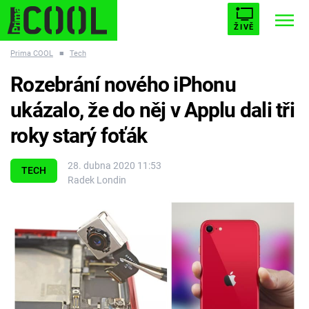
ŽIVĚ
Prima COOL
■
Tech
STARHOUSE
BUFFY, PŘEMOŽITELKA UPÍRŮ
Trendy:
Rozebrání nového iPhonu
ESCAPE
PLNEJ KOTEL
AVENGERS 5
ukázalo, že do něj v Applu dali tři
roky starý foťák
28. dubna 2020 11:53
TECH
Radek Londin
Témata
Filmy
Seriály
Hry