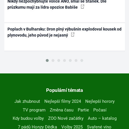
Nikdy nezpochybňujte voliče ANO, smál se Staněk. Dle
průzkumu mají za lídra opozice Babiše
Poplach v Bulharsku: Dron plný výbušnin explodoval kousek od
plynovodu, jeho původ je nejasný
Populární témata
Jak zhubnout
Nejlepší filmy 2024
Nejlepší horory
TV program
Změna času
Partie
Počasí
Kdy budou volby
ZOO Nové začátky
Auto – katalog
7 pádů Honzy Dědka
Volby 2025
Svařené víno