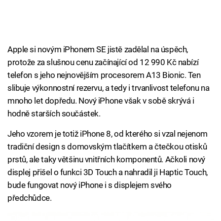
Apple si novým iPhonem SE jistě zadělal na úspěch,
protože za slušnou cenu začínající od 12 990 Kč nabízí
telefon s jeho nejnovějším procesorem A13 Bionic. Ten
slibuje výkonnostní rezervu, a tedy i trvanlivost telefonu na
mnoho let dopředu. Nový iPhone však v sobě skrývá i
hodně starších součástek.
Jeho vzorem je totiž iPhone 8, od kterého si vzal nejenom
tradiční design s domovským tlačítkem a čtečkou otisků
prstů, ale taky většinu vnitřních komponentů. Ačkoli nový
displej přišel o funkci 3D Touch a nahradil ji Haptic Touch,
bude fungovat nový iPhone i s displejem svého
předchůdce.