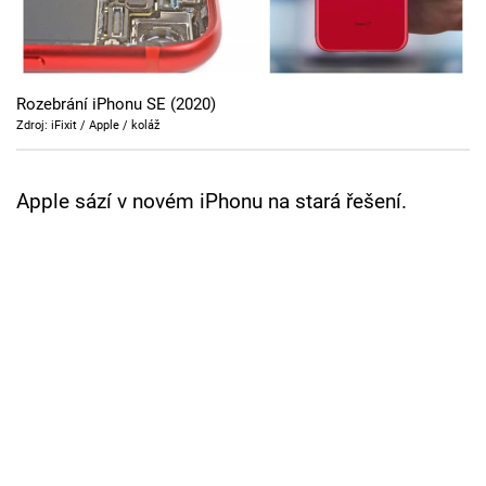
Cool Esport
Pořady
Rozebrání iPhonu SE (2020)
TV Program
Zdroj: iFixit / Apple / koláž
Sledujte prima+
Apple sází v novém iPhonu na stará řešení.
Přihlášení
Sledujte nás