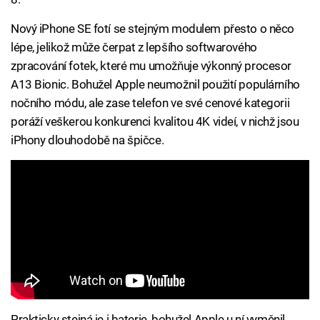
Nový iPhone SE fotí se stejným modulem přesto o něco
lépe, jelikož může čerpat z lepšího softwarového
zpracování fotek, které mu umožňuje výkonný procesor
A13 Bionic. Bohužel Apple neumožnil použití populárního
nočního módu, ale zase telefon ve své cenové kategorii
poráží veškerou konkurenci kvalitou 4K videí, v nichž jsou
iPhony dlouhodobě na špičce.
Prakticky stejná je i baterie, bohužel Apple u ní vyměnil