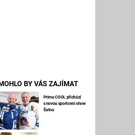
MOHLO BY VÁS ZAJÍMAT
Prima COOL přichází
s novou sportovní show
Šatna