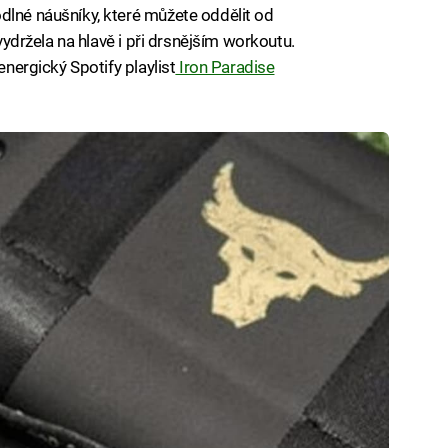
dlné náušníky, které můžete oddělit od
 vydržela na hlavě i při drsnějším workoutu.
energický Spotify playlist
Iron Paradise