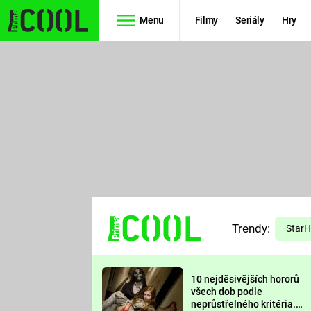
Menu
Filmy
Seriály
Hry
Seriály
Filmy
SIMPSONOVI
STAR WARS
HVĚZDNÁ
AVENGERS
BRÁNA
RYCHLE A
TEORIE
ZBĚSILE 10
Trendy:
VELKÉHO
Star
PREDÁTOR
TŘESKU
10 nejděsivějších hororů
FUTURAMA
všech dob podle
neprůstřelného kritéria.