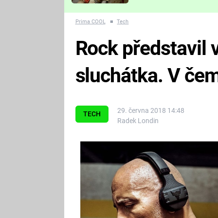
Které děsivé pecky vám
nejvíc zvednou tep?
Prima COOL
■
Tech
Rock představil 
sluchátka. V čem
29. června 2018 14:48
TECH
Radek Londin