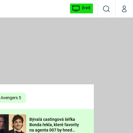
ŽIVĚ
Vyhledávání
Můj p
Prima+
É
CNN Prima NEWS
E
Prima FRESH
ŠÍ
Prima LIVING
E
Prima Ženy
Avengers 5
Prima LAJK
Bývalá castingová šéfka
OOL
Bonda řekla, které favority
Sledujte nás
na agenta 007 by hned