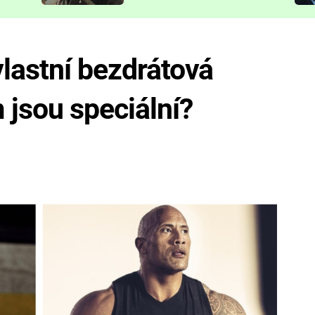
představit
vlastní bezdrátová
 jsou speciální?