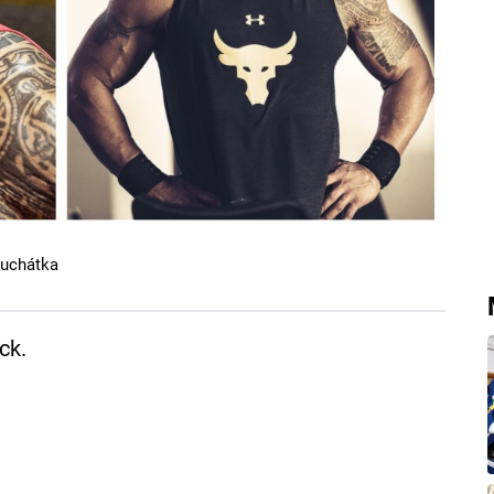
luchátka
ck.