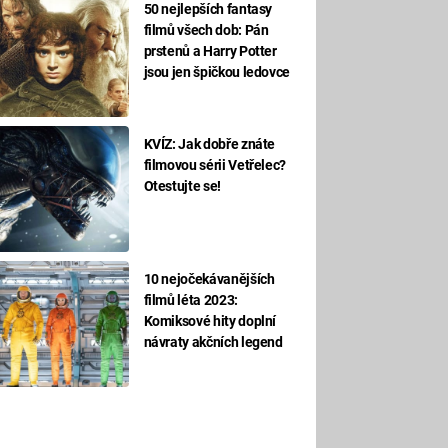
50 nejlepších fantasy
filmů všech dob: Pán
prstenů a Harry Potter
jsou jen špičkou ledovce
KVÍZ: Jak dobře znáte
filmovou sérii Vetřelec?
Otestujte se!
10 nejočekávanějších
filmů léta 2023:
Komiksové hity doplní
návraty akčních legend