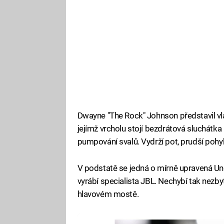
Dwayne "The Rock" Johnson představil vla
jejímž vrcholu stojí bezdrátová sluchátk
pumpování svalů. Vydrží pot, prudší pohyb
V podstatě se jedná o mírně upravená Un
vyrábí specialista JBL. Nechybí tak nezby
hlavovém mostě.