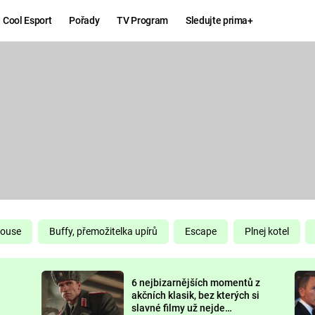
Cool Esport
Pořady
TV Program
Sledujte prima+
Hry
Zábava
MAFIA
ZÁBAVN
GALERI
GTA 6
NEJLEP
KINGDOM
KOMEDI
COME:
DELIVERANCE
CHUCK
House
Buffy, přemožitelka upírů
Escape
Plnej kotel
NORRIS
ESPORT
6 nejbizarnějších momentů z
DEADP
akčních klasik, bez kterých si
slavné filmy už nejde