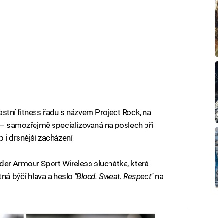
stní fitness řadu s názvem Project Rock, na
a – samozřejmě specializovaná na poslech při
 i drsnější zacházení.
der Armour Sport Wireless sluchátka, která
tná býčí hlava a heslo
"Blood. Sweat. Respect"
na