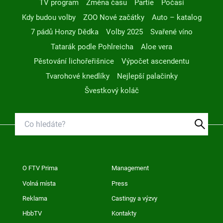
TV program
Změna času
Partie
Počasí
Kdy budou volby
ZOO Nové začátky
Auto – katalog
7 pádů Honzy Dědka
Volby 2025
Svařené víno
Tatarák podle Pohlreicha
Aloe vera
Pěstování lichořeřišnice
Výpočet ascendentu
Tvarohové knedlíky
Nejlepší palačinky
Švestkový koláč
O FTV Prima
Management
Volná místa
Press
Reklama
Castingy a výzvy
HbbTV
Kontakty