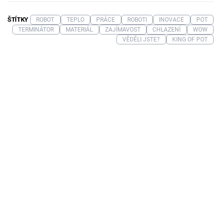
ŠTÍTKY
ROBOT
TEPLO
PRÁCE
ROBOTI
INOVACE
POT
TERMINÁTOR
MATERIÁL
ZAJÍMAVOST
CHLAZENÍ
WOW
VĚDĚLI JSTE?
KING OF POT