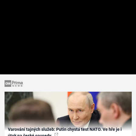
Varování tajných služeb: Putin chystá test NATO. Ve hře je i
útok na české sousedy