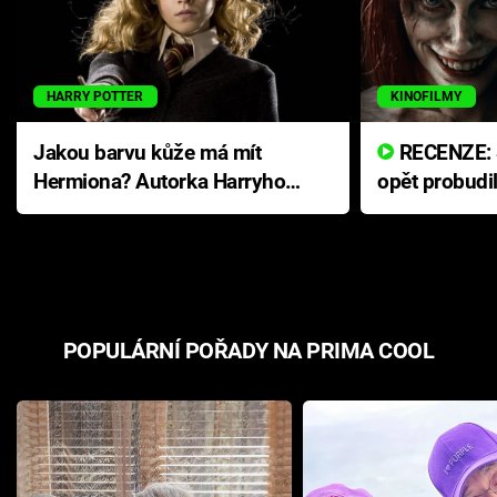
HARRY POTTER
KINOFILMY
Jakou barvu kůže má mít
RECENZE: Smrtelné zlo se
Hermiona? Autorka Harryho
opět probudi
Pottera přišla s ráznou
přichází s n
odpovědí
hororovou n
POPULÁRNÍ POŘADY NA PRIMA COOL