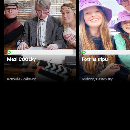
PŘEHRÁT
PŘEHRÁT
Mezi COOLky
Fotr na tripu
Komedie / Zábavný
Rodinný / Cestopisný