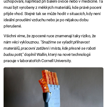
uchopování, například při balení ovoce nebo v medicíně. Ta
musí být vyrobeny z měkkých materiálů, kde právě pocení
přijde vhod. Stejně tak se může hodit v situacích, kdy není
ideální proudění vzduchu nebo je po nějakou dobu
přerušené.
Všichni víme, že zpocené ruce znamenají taky riziko, že
nám věci vyklouznou.
"Snažíme se vyladit přilnavost
materiálů, pracovní zatížení i místa, kde přesně se roboti
budou potit,"
doplnil Wallin, který na nové technologii
pracuje v laboratořích Cornell University.