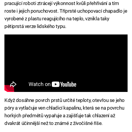
pracující roboti ztrácejí výkonnost kvůli přehřívání a tím
roste i jejich poruchovost. Tříprsté uchopovací chapadlo je
vyrobené z plastu reagujícího na teplo, vznikla taky
pětiprstá verze lidského typu.
Když dosáhne povrch prstů určité teploty, otevřou se jeho
póry a vytlačuje ven chladicí kapalinu, která se na povrchu
horkých předmětů vypařuje a zajišťuje tak chlazení až
dvakrát účinnější než to známé z živočišné říše.