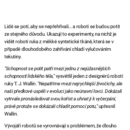
Lidé se potí, aby se nepřehřívali... a roboti se budou potit
ze stejného důvodu. Ukazují to experimenty, na nichž je
vidět robotí ruka z měkké syntetické tkáně, která se v
případě dlouhodobého zahřívání chladí vylučováním
tekutiny.
"Schopnost se potit patří mezi jednu z nejúžasnějších
schopností lidského těla,"
vysvětlil jeden z designérů robotí
ruky T. J. Wallin.
"Nepatříme mezi nejrychlejší živočichy, ale
naši předkové uspěli v evoluci jako neúnavní lovci. Dokázali
vytrvale pronásledovat svou kořist a uhnat ji k vyčerpání,
právě protože se dokázali chladit pomocí potu,"
upřesnil
Wallin.
Vývojáři robotů se vyrovnávají s problémem, že dlouho