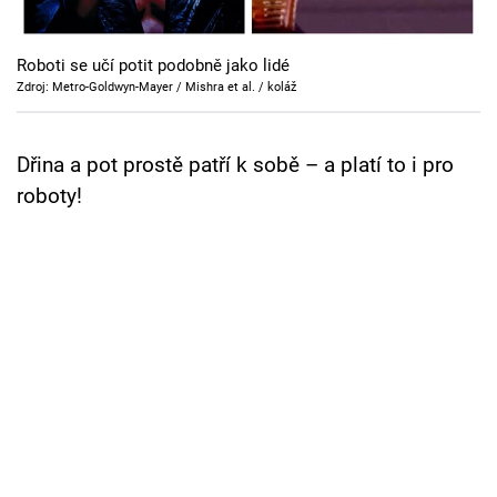
Cool Esport
Roboti se učí potit podobně jako lidé
Pořady
Zdroj: Metro-Goldwyn-Mayer / Mishra et al. / koláž
TV Program
Dřina a pot prostě patří k sobě – a platí to i pro
Sledujte prima+
roboty!
Přihlášení
Sledujte nás