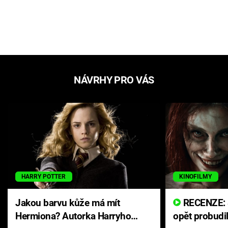
NÁVRHY PRO VÁS
HARRY POTTER
KINOFILMY
Jakou barvu kůže má mít
RECENZE: Smrtelné zlo se
Hermiona? Autorka Harryho
opět probudi