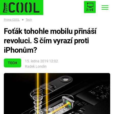
ŽIVĚ
Prima COOL
■
Tech
STARHOUSE
BUFFY, PŘEMOŽITELKA UPÍRŮ
Trendy:
Foťák tohohle mobilu přináší
ESCAPE
PLNEJ KOTEL
AVENGERS 5
revoluci. S čím vyrazí proti
iPhonům?
15. ledna 2019 12:02
TECH
Radek Londin
Témata
Filmy
Seriály
Hry