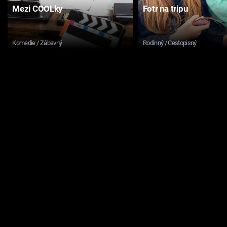
Mezi COOLky
Fotr na tripu
Komedie / Zábavný
Rodinný / Cestopisný