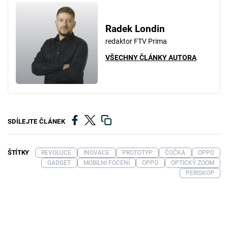
Radek Londin
redaktor FTV Prima
VŠECHNY ČLÁNKY AUTORA
SDÍLEJTE ČLÁNEK
ŠTÍTKY
REVOLUCE
INOVACE
PROTOTYP
ČOČKA
OPPO
GADGET
MOBILNÍ FOCENÍ
OPPO
OPTICKÝ ZOOM
PERISKOP