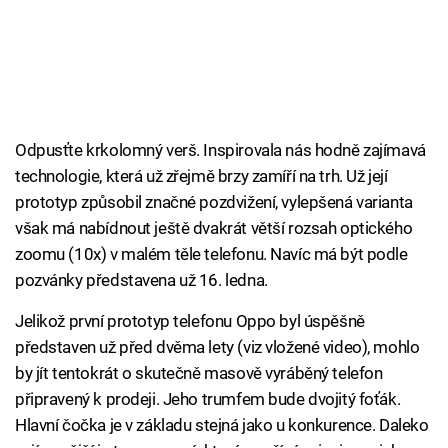
Odpusťte krkolomný verš. Inspirovala nás hodně zajímavá
technologie, která už zřejmě brzy zamíří na trh. Už její
prototyp způsobil značné pozdvižení, vylepšená varianta
však má nabídnout ještě dvakrát větší rozsah optického
zoomu (10x) v malém těle telefonu. Navíc má být podle
pozvánky představena už 16. ledna.
Jelikož první prototyp telefonu Oppo byl úspěšně
představen už před dvěma lety (viz vložené video), mohlo
by jít tentokrát o skutečně masově vyráběný telefon
připravený k prodeji. Jeho trumfem bude dvojitý foťák.
Hlavní čočka je v základu stejná jako u konkurence. Daleko