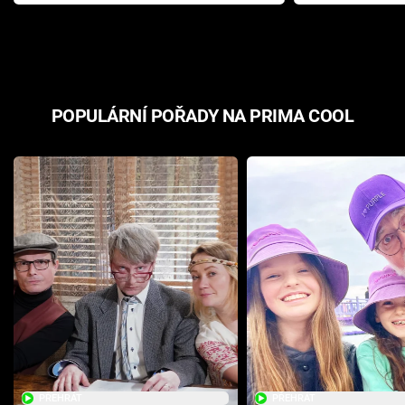
Pottera přišla s ráznou
přichází s n
odpovědí
hororovou n
POPULÁRNÍ POŘADY NA PRIMA COOL
PŘEHRÁT
PŘEHRÁT