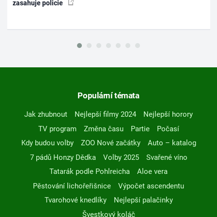
zasahuje policie
Populární témata
Jak zhubnout
Nejlepší filmy 2024
Nejlepší horory
TV program
Změna času
Partie
Počasí
Kdy budou volby
ZOO Nové začátky
Auto – katalog
7 pádů Honzy Dědka
Volby 2025
Svařené víno
Tatarák podle Pohlreicha
Aloe vera
Pěstování lichořeřišnice
Výpočet ascendentu
Tvarohové knedlíky
Nejlepší palačinky
Švestkový koláč