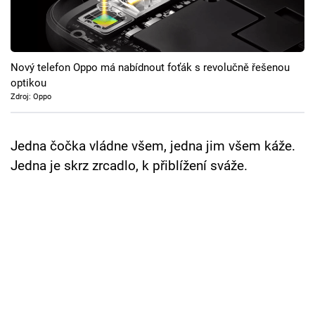
Cool Esport
Pořady
Nový telefon Oppo má nabídnout foťák s revolučně řešenou
TV Program
optikou
Zdroj: Oppo
Sledujte prima+
Jedna čočka vládne všem, jedna jim všem káže.
Přihlášení
Jedna je skrz zrcadlo, k přiblížení sváže.
Sledujte nás