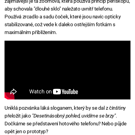
zajímavější je ta zoomová, která používá princip periskopu,
aby schovala "dlouhé sklo" naležato uvnitř telefonu.
Používá zrcadlo a sadu čoček, které jsou navíc opticky
stabilizované, což vede k daleko ostřejším fotkám s
maximálním přiblížením.
Uniklá pozvánka láká sloganem, který by se dal z čínštiny
přeložit jako
"Desetinásobný pohled, uvidíme se brzy"
.
Dočkáme se představení hotového telefonu? Nebo půjde
opět jen o prototyp?