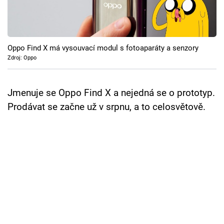
Cool Esport
Pořady
Oppo Find X má vysouvací modul s fotoaparáty a senzory
TV Program
Zdroj: Oppo
Sledujte prima+
Jmenuje se Oppo Find X a nejedná se o prototyp.
Prodávat se začne už v srpnu, a to celosvětově.
Přihlášení
Sledujte nás