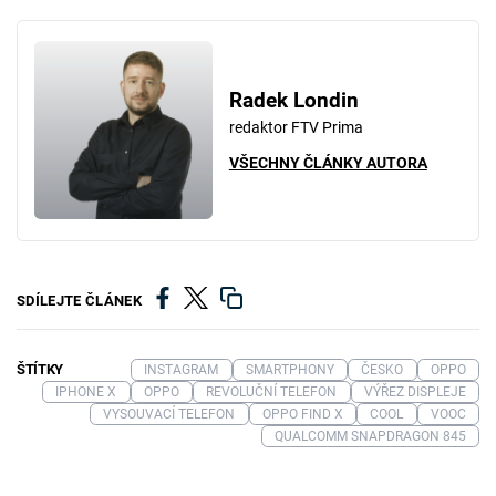
Radek Londin
redaktor FTV Prima
VŠECHNY ČLÁNKY AUTORA
SDÍLEJTE ČLÁNEK
ŠTÍTKY
INSTAGRAM
SMARTPHONY
ČESKO
OPPO
IPHONE X
OPPO
REVOLUČNÍ TELEFON
VÝŘEZ DISPLEJE
VYSOUVACÍ TELEFON
OPPO FIND X
COOL
VOOC
QUALCOMM SNAPDRAGON 845