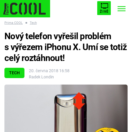
ŽIVĚ
Prima COOL
■
Tech
STARHOUSE
BUFFY, PŘEMOŽITELKA UPÍRŮ
Trendy:
Nový telefon vyřešil problém
ESCAPE
PLNEJ KOTEL
AVENGERS 5
s výřezem iPhonu X. Umí se totiž
celý roztáhnout!
20. června 2018 16:58
TECH
Radek Londin
Témata
Filmy
Seriály
Hry