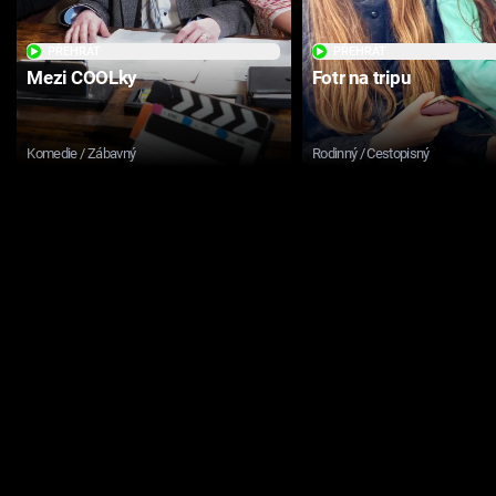
PŘEHRÁT
PŘEHRÁT
Mezi COOLky
Fotr na tripu
Komedie / Zábavný
Rodinný / Cestopisný