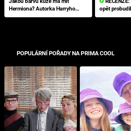
Jakou barvu kůže má mít
RECENZE: Smrtelné zlo se
Hermiona? Autorka Harryho
opět probudi
Pottera přišla s ráznou
přichází s n
odpovědí
hororovou n
POPULÁRNÍ POŘADY NA PRIMA COOL