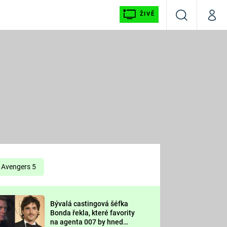
ŽIVĚ
Vyhledávání
Můj p
Prima+
É
CNN Prima NEWS
E
Prima FRESH
ŠÍ
Prima LIVING
E
Prima Ženy
Avengers 5
Prima LAJK
Bývalá castingová šéfka
OOL
Bonda řekla, které favority
Sledujte nás
na agenta 007 by hned