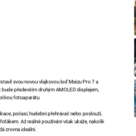
tavil svou novou vlajkovou loď Meizu Pro 7 a
nikat bude především druhým AMOLED displejem,
čočkou fotoaparátu.
ikace, počasí, hudební přehrávač nebo poslouží,
m foťákem. Až reálné používání však ukáže, nakolik
á zrovna ideální.