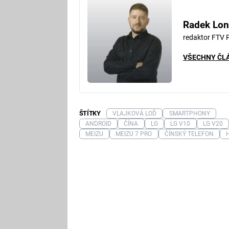
Radek Lon
redaktor FTV 
VŠECHNY ČL
ŠTÍTKY
VLAJKOVÁ LOĎ
SMARTPHONY
ANDROID
ČÍNA
LG
LG V10
LG V20
MEIZU
MEIZU 7 PRO
ČÍNSKÝ TELEFON