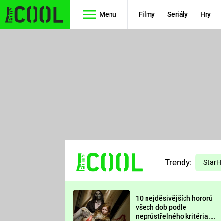
Menu
Filmy
Seriály
Hry
Seriály
Filmy
SIMPSONOVI
STAR WARS
HVĚZDNÁ
AVENGERS
BRÁNA
RYCHLE A
TEORIE
ZBĚSILE 10
Trendy:
VELKÉHO
Star
PREDÁTOR
TŘESKU
10 nejděsivějších hororů
FUTURAMA
všech dob podle
neprůstřelného kritéria.