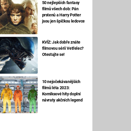
50 nejlepších fantasy
filmů všech dob: Pán
prstenů a Harry Potter
jsou jen špičkou ledovce
KVÍZ: Jak dobře znáte
filmovou sérii Vetřelec?
Otestujte se!
10 nejočekávanějších
filmů léta 2023:
Komiksové hity doplní
návraty akčních legend