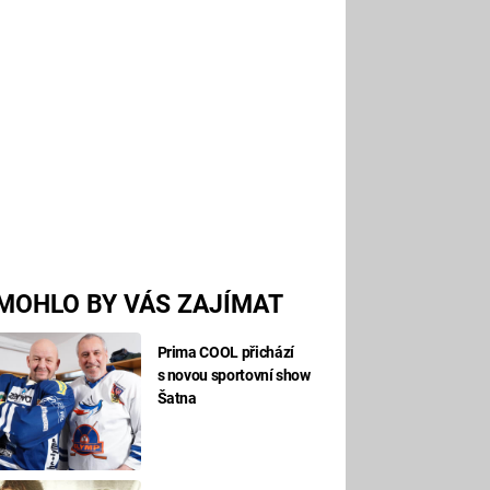
MOHLO BY VÁS ZAJÍMAT
Prima COOL přichází
s novou sportovní show
Šatna