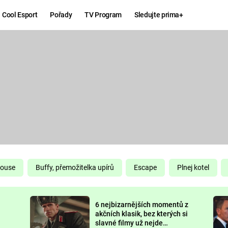
Cool Esport
Pořady
TV Program
Sledujte prima+
Hry
Zábava
MAFIA
ZÁBAVN
GALERI
GTA 6
NEJLEP
KINGDOM
KOMEDI
COME:
DELIVERANCE
CHUCK
House
Buffy, přemožitelka upírů
Escape
Plnej kotel
NORRIS
ESPORT
6 nejbizarnějších momentů z
DEADP
akčních klasik, bez kterých si
slavné filmy už nejde