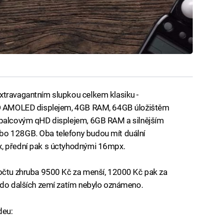
xtravagantním slupkou celkem klasiku -
lHD AMOLED displejem, 4GB RAM, 64GB úložištěm
 palcovým qHD displejem, 6GB RAM a silnějším
bo 128GB. Oba telefony budou mít duální
x, přední pak s úctyhodnými 16mpx.
počtu zhruba 9500 Kč za menší, 12000 Kč pak za
á do dalších zemí zatím nebylo oznámeno.
deu: