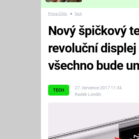
Které děsivé pecky vám
nejvíc zvednou tep?
Prima COOL
■
Tech
Nový špičkový te
revoluční disple
všechno bude u
27. července 2017 11:34
TECH
Radek Londin