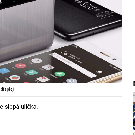
displej
e slepá ulička.