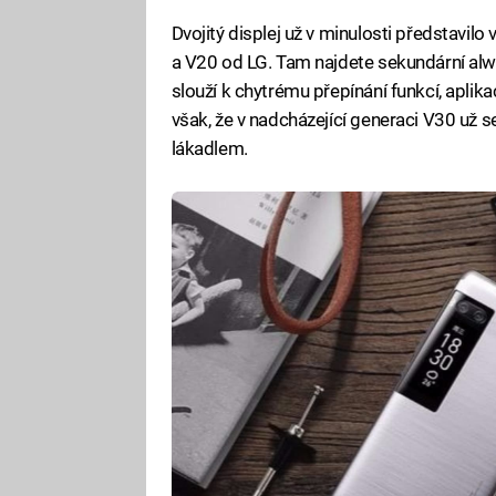
Dvojitý displej už v minulosti představilo
a V20 od LG. Tam najdete sekundární alwa
slouží k chytrému přepínání funkcí, aplik
však, že v nadcházející generaci V30 už s
lákadlem.