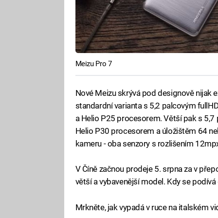
Meizu Pro 7
Nové Meizu skrývá pod designově nijak e
standardní varianta s 5,2 palcovým ful
a Helio P25 procesorem. Větší pak s 5,7
Helio P30 procesorem a úložištěm 64 ne
kameru - oba senzory s rozlišením 12mp
V Číně začnou prodeje 5. srpna za v pře
větší a vybavenější model. Kdy se podív
Mrkněte, jak vypadá v ruce na italském vi