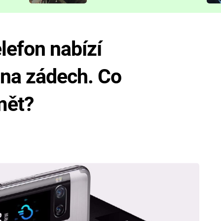
představit
lefon nabízí
j na zádech. Co
mět?