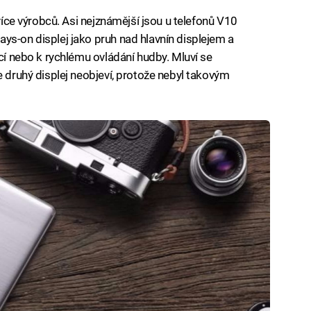
 více výrobců. Asi nejznámější jsou u telefonů V10
ys-on displej jako pruh nad hlavnín displejem a
ací nebo k rychlému ovládání hudby. Mluví se
e druhý displej neobjeví, protože nebyl takovým