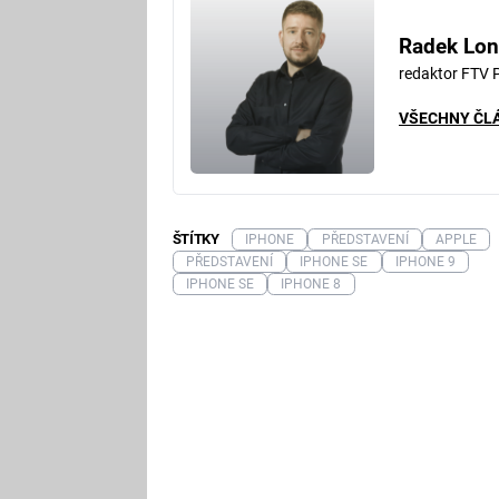
Radek Lon
redaktor FTV 
VŠECHNY ČL
ŠTÍTKY
IPHONE
PŘEDSTAVENÍ
APPLE
PŘEDSTAVENÍ
IPHONE SE
IPHONE 9
IPHONE SE
IPHONE 8