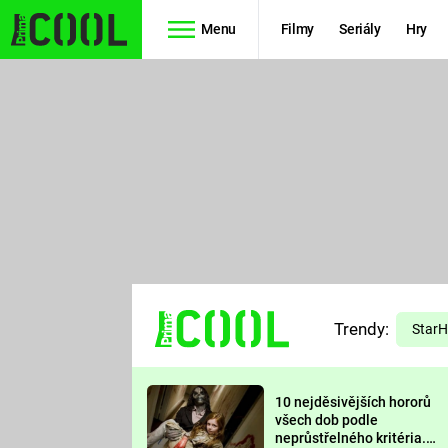
Menu
Filmy
Seriály
Hry
Seriály
Filmy
SIMPSONOVI
STAR WARS
HVĚZDNÁ
AVENGERS
BRÁNA
RYCHLE A
TEORIE
ZBĚSILE 10
Trendy:
VELKÉHO
Star
PREDÁTOR
TŘESKU
10 nejděsivějších hororů
FUTURAMA
všech dob podle
neprůstřelného kritéria.