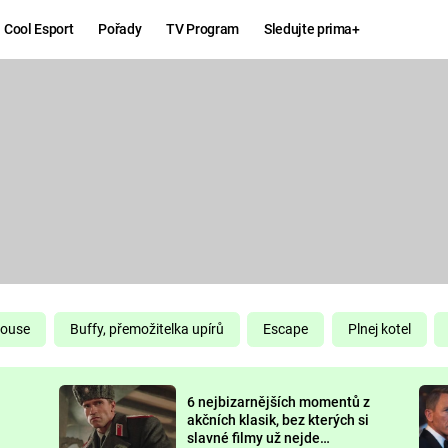
Cool Esport
Pořady
TV Program
Sledujte prima+
Hry
Zábava
MAFIA
ZÁBAVN
GALERI
GTA 6
NEJLEP
KINGDOM
KOMEDI
COME:
DELIVERANCE
CHUCK
House
Buffy, přemožitelka upírů
Escape
Plnej kotel
NORRIS
ESPORT
6 nejbizarnějších momentů z
DEADP
akčních klasik, bez kterých si
slavné filmy už nejde