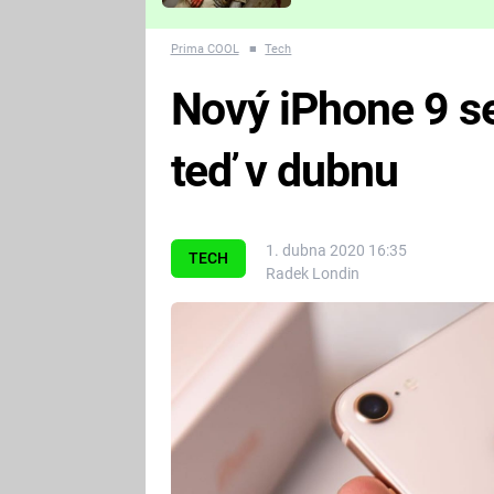
Které děsivé pecky vám
nejvíc zvednou tep?
Prima COOL
■
Tech
Nový iPhone 9 s
teď v dubnu
1. dubna 2020 16:35
TECH
Radek Londin