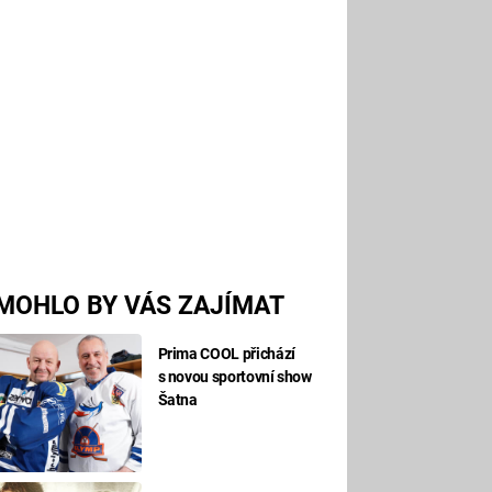
MOHLO BY VÁS ZAJÍMAT
Prima COOL přichází
s novou sportovní show
Šatna