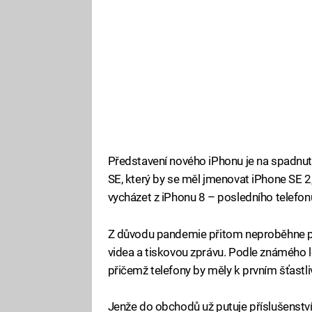
Představení nového iPhonu je na spadnut
SE, který by se měl jmenovat iPhone SE 2,
vycházet z iPhonu 8 – posledního telefonu
Z důvodu pandemie přitom neproběhne pře
videa a tiskovou zprávu. Podle známého 
přičemž telefony by měly k prvním šťastl
Jenže do obchodů už putuje příslušenství 