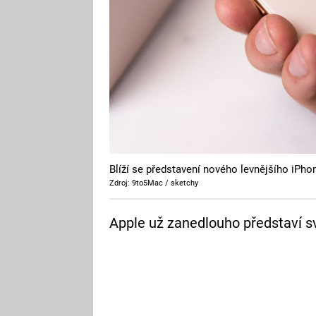
Blíží se představení nového levnějšího iPho
Zdroj: 9to5Mac / sketchy
Apple už zanedlouho představí sv