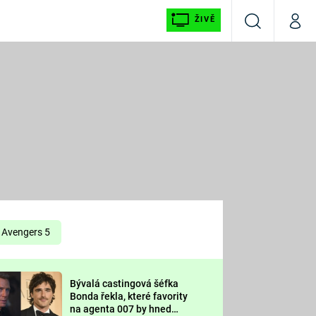
ŽIVĚ
Vyhledávání
Můj p
Prima+
É
CNN Prima NEWS
E
Prima FRESH
ŠÍ
Prima LIVING
E
Prima Ženy
Avengers 5
Prima LAJK
Bývalá castingová šéfka
OOL
Bonda řekla, které favority
Sledujte nás
na agenta 007 by hned