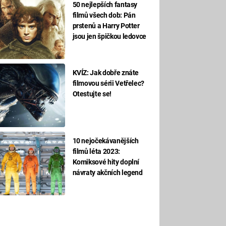
50 nejlepších fantasy
filmů všech dob: Pán
prstenů a Harry Potter
jsou jen špičkou ledovce
KVÍZ: Jak dobře znáte
filmovou sérii Vetřelec?
Otestujte se!
10 nejočekávanějších
filmů léta 2023:
Komiksové hity doplní
návraty akčních legend