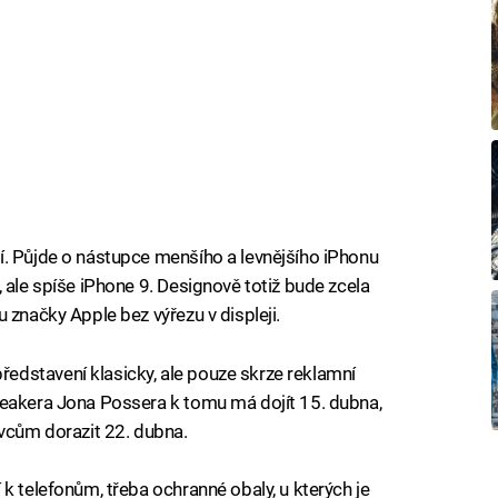
í. Půjde o nástupce menšího a levnějšího iPhonu
 ale spíše iPhone 9. Designově totiž bude zcela
 značky Apple bez výřezu v displeji.
dstavení klasicky, ale pouze skrze reklamní
leakera Jona Possera k tomu má dojít 15. dubna,
ivcům dorazit 22. dubna.
k telefonům, třeba ochranné obaly, u kterých je