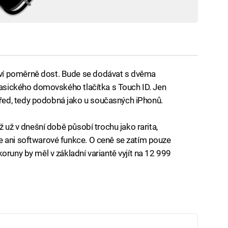
ví poměrně dost. Bude se dodávat s dvěma
klasického domovského tlačítka s Touch ID. Jen
ed, tedy podobná jako u současných iPhonů.
ž už v dnešní době působí trochu jako rarita,
e ani softwarové funkce. O ceně se zatím pouze
oruny by měl v základní variantě vyjít na 12 999