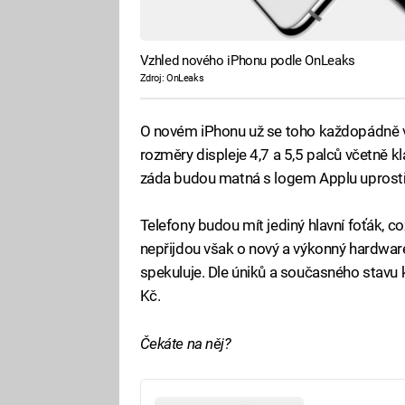
Vzhled nového iPhonu podle OnLeaks
Zdroj: OnLeaks
O novém iPhonu už se toho každopádně 
rozměry displeje 4,7 a 5,5 palců včetně 
záda budou matná s logem Applu uprostř
Telefony budou mít jediný hlavní foťák, co
nepřijdou však o nový a výkonný hardwar
spekuluje. Dle úniků a současného stavu k
Kč.
Čekáte na něj?