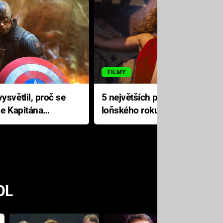
FILMY
ysvětlil, proč se
5 největších propadáků
le Kapitána
loňského roku: Disney na
jediné katastrofě prodělal 200
milionů dolarů
OL