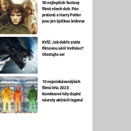
50 nejlepších fantasy
filmů všech dob: Pán
prstenů a Harry Potter
jsou jen špičkou ledovce
KVÍZ: Jak dobře znáte
filmovou sérii Vetřelec?
Otestujte se!
10 nejočekávanějších
filmů léta 2023:
Komiksové hity doplní
návraty akčních legend