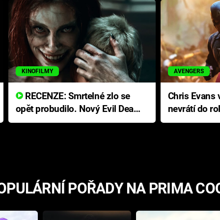
KINOFILMY
AVENGERS
RECENZE: Smrtelné zlo se
Chris Evans v
opět probudilo. Nový Evil Dead
nevrátí do ro
přichází s neodolatelnou
Ameriky
hororovou nabídkou
OPULÁRNÍ POŘADY NA PRIMA CO