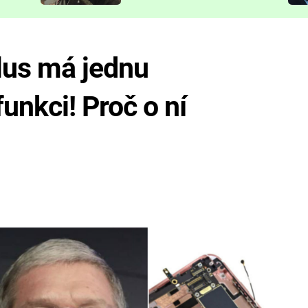
představit
lus má jednu
unkci! Proč o ní