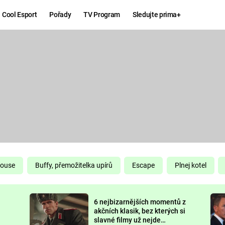
Cool Esport
Pořady
TV Program
Sledujte prima+
Hry
Zábava
MAFIA
ZÁBAVN
GALERI
GTA 6
NEJLEP
KINGDOM
KOMEDI
COME:
DELIVERANCE
CHUCK
House
Buffy, přemožitelka upírů
Escape
Plnej kotel
NORRIS
ESPORT
6 nejbizarnějších momentů z
DEADP
akčních klasik, bez kterých si
slavné filmy už nejde