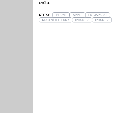
světa.
ŠTÍTKY
IPHONE
APPLE
FOTOAPARÁT
MOBILNÍ TELEFONY
IPHONE 7
IPHONE 7