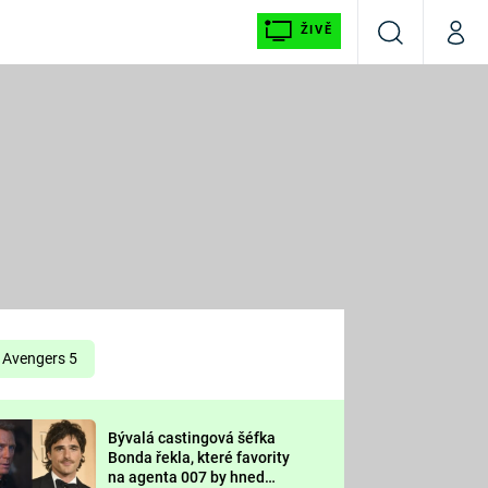
ŽIVĚ
Vyhledávání
Můj p
Prima+
É
CNN Prima NEWS
E
Prima FRESH
ŠÍ
Prima LIVING
E
Prima Ženy
Avengers 5
Prima LAJK
Bývalá castingová šéfka
OOL
Bonda řekla, které favority
Sledujte nás
na agenta 007 by hned