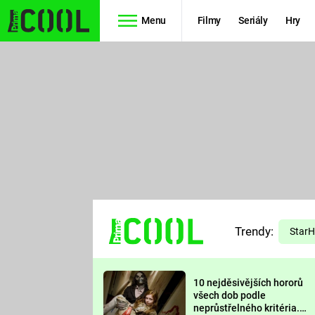
Menu
Filmy
Seriály
Hry
Seriály
Filmy
SIMPSONOVI
STAR WARS
HVĚZDNÁ
AVENGERS
BRÁNA
RYCHLE A
TEORIE
ZBĚSILE 10
Trendy:
VELKÉHO
Star
PREDÁTOR
TŘESKU
10 nejděsivějších hororů
FUTURAMA
všech dob podle
neprůstřelného kritéria.