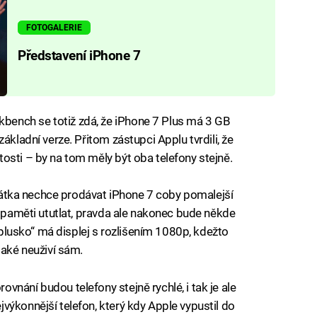
FOTOGALERIE
Představení iPhone 7
ench se totiž zdá, že iPhone 7 Plus má 3 GB
ákladní verze. Přitom zástupci Applu tvrdili, že
osti – by na tom měly být oba telefony stejně.
zkrátka nechce prodávat iPhone 7 coby pomalejší
í paměti ututlat, pravda ale nakonec bude někde
 „plusko“ má displej s rozlišením 1080p, kdežto
také neuživí sám.
nání budou telefony stejně rychlé, i tak je ale
výkonnější telefon, který kdy Apple vypustil do