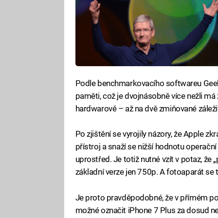
Podle benchmarkovacího softwareu Geekb
paměti, což je dvojnásobně více nežli má z
hardwarově – až na dvě zmiňované záležit
Po zjištění se vyrojily názory, že Apple 
přístroj a snaží se nižší hodnotu operačn
uprostřed. Je totiž nutné vzít v potaz, že
základní verze jen 750p. A fotoaparát se 
Je proto pravděpodobné, že v přímém porov
možné označit iPhone 7 Plus za dosud nej