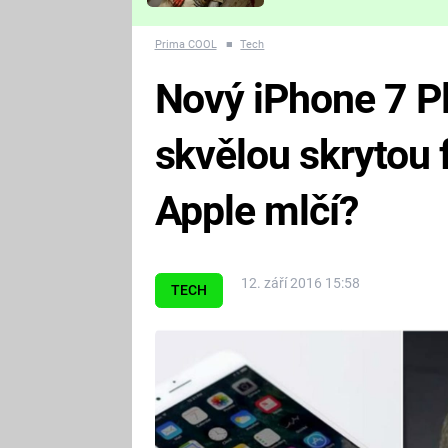
Které děsivé pecky vám
nejvíc zvednou tep?
Prima COOL
■
Tech
Nový iPhone 7 P
skvělou skrytou f
Apple mlčí?
12. září 2016 15:58
TECH