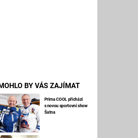
MOHLO BY VÁS ZAJÍMAT
Prima COOL přichází
s novou sportovní show
Šatna