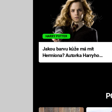
HARRY POTTER
Jakou barvu kůže má mít
Hermiona? Autorka Harryho
Pottera přišla s ráznou
odpovědí
P