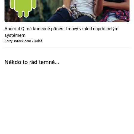
Cool Esport
Pořady
Android Q má konečně přinést tmavý vzhled napříč celým
TV Program
systémem
Zdroj: iStock.com / koláž
Sledujte prima+
Někdo to rád temné...
Přihlášení
Sledujte nás