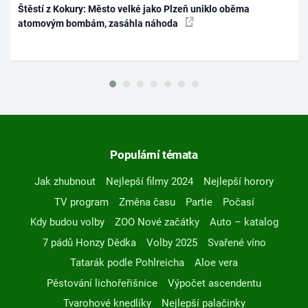
Štěstí z Kokury: Město velké jako Plzeň uniklo oběma
atomovým bombám, zasáhla náhoda
Populární témata
Jak zhubnout
Nejlepší filmy 2024
Nejlepší horory
TV program
Změna času
Partie
Počasí
Kdy budou volby
ZOO Nové začátky
Auto – katalog
7 pádů Honzy Dědka
Volby 2025
Svařené víno
Tatarák podle Pohlreicha
Aloe vera
Pěstování lichořeřišnice
Výpočet ascendentu
Tvarohové knedlíky
Nejlepší palačinky