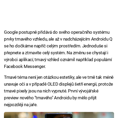
Google postupně přidává do svého operačního systému
prvky tmavého vzhledu, ale až v nadcházejícím Androidu Q
se ho dočkáme napříč celým prostředím. Jednoduše si
přepnete a ztmavíte celý systém. Na změnu se chystají i
výrobci aplikací, tmavý vzhled oznámil například populární
Facebook Messenger.
Tmavé téma není jen otázkou estetiky, ale ve tmě tak méně
unavuje oči a v případě OLED displejů šetří energii, protože
tmavé pixely jsou na nich vypnuté. První vývojářské
preview nového "tmavého" Androidu by mělo přijít
nejpozději na jaře.