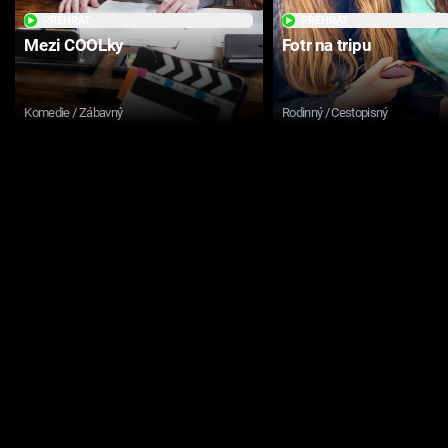
PŘEHRÁT
PŘEHRÁT
Mezi COOLky
Fotr na tripu
Komedie / Zábavný
Rodinný / Cestopisný