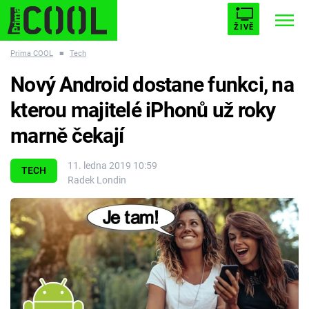
ŽIVĚ
Prima COOL
■
Tech
STARHOUSE
BUFFY, PŘEMOŽITELKA UPÍRŮ
Trendy:
Nový Android dostane funkci, na
ESCAPE
PLNEJ KOTEL
AVENGERS 5
kterou majitelé iPhonů už roky
marně čekají
11. ledna 2019 10:59
TECH
Radek Londin
Témata
Filmy
Seriály
Hry