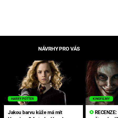
NÁVRHY PRO VÁS
HARRY POTTER
KINOFILMY
Jakou barvu kůže má mít
RECENZE: Smrtelné zlo se