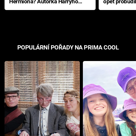
Hermiona? Autorka Harryho
opět probudi
Pottera přišla s ráznou
přichází s n
odpovědí
hororovou n
POPULÁRNÍ POŘADY NA PRIMA COOL