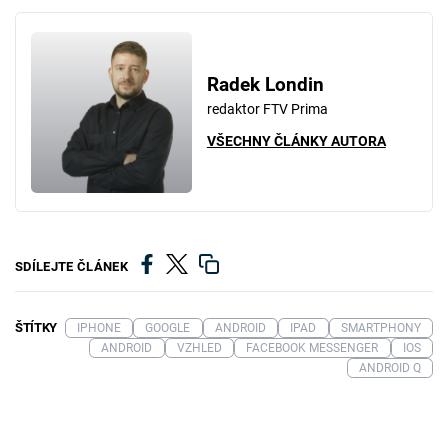
Radek Londin
redaktor FTV Prima
VŠECHNY ČLÁNKY AUTORA
SDÍLEJTE ČLÁNEK
ŠTÍTKY
IPHONE
GOOGLE
ANDROID
IPAD
SMARTPHONY
ANDROID
VZHLED
FACEBOOK MESSENGER
IOS
ANDROID Q