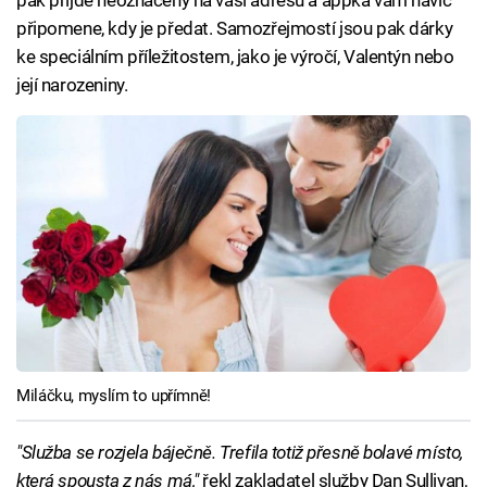
pak přijde neoznačený na vaši adresu a appka vám navíc
připomene, kdy je předat. Samozřejmostí jsou pak dárky
ke speciálním příležitostem, jako je výročí, Valentýn nebo
její narozeniny.
Miláčku, myslím to upřímně!
"Služba se rozjela báječně. Trefila totiž přesně bolavé místo,
která spousta z nás má,"
řekl zakladatel služby Dan Sullivan,