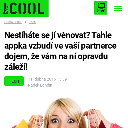
ŽIVĚ
Prima COOL
■
Tech
STARHOUSE
BUFFY, PŘEMOŽITELKA UPÍRŮ
Trendy:
Nestíháte se jí věnovat? Tahle
ESCAPE
PLNEJ KOTEL
AVENGERS 5
appka vzbudí ve vaší partnerce
dojem, že vám na ní opravdu
záleží!
Témata
11. dubna 2016 15:39
TECH
Radek Londin
Filmy
Seriály
Hry