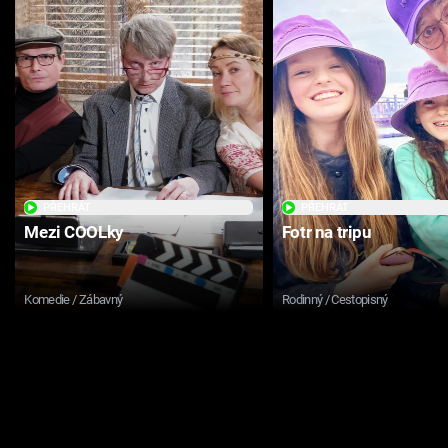
PŘEHRÁT
PŘEHRÁT
Mezi COOLky
Fotr na tripu
Komedie / Zábavný
Rodinný / Cestopisný