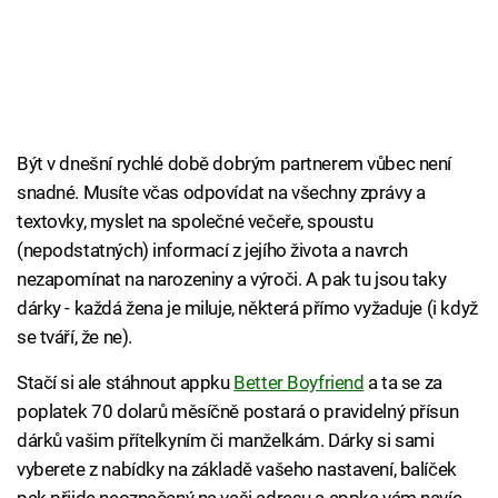
Být v dnešní rychlé době dobrým partnerem vůbec není
snadné. Musíte včas odpovídat na všechny zprávy a
textovky, myslet na společné večeře, spoustu
(nepodstatných) informací z jejího života a navrch
nezapomínat na narozeniny a výroči. A pak tu jsou taky
dárky - každá žena je miluje, některá přímo vyžaduje (i když
se tváří, že ne).
Stačí si ale stáhnout appku
Better Boyfriend
a ta se za
poplatek 70 dolarů měsíčně postará o pravidelný přísun
dárků vašim přítelkyním či manželkám. Dárky si sami
vyberete z nabídky na základě vašeho nastavení, balíček