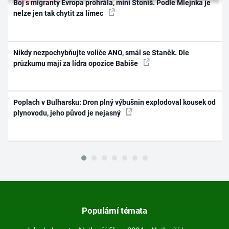
Boj s migranty Evropa prohrála, míní Stoniš. Podle Mlejnka je
nelze jen tak chytit za límec
Nikdy nezpochybňujte voliče ANO, smál se Staněk. Dle
průzkumu mají za lídra opozice Babiše
Poplach v Bulharsku: Dron plný výbušnin explodoval kousek od
plynovodu, jeho původ je nejasný
Populární témata