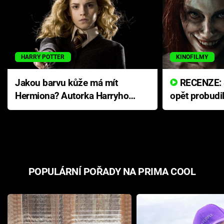
HARRY POTTER
KINOFILMY
Jakou barvu kůže má mít
RECENZE: Smrtelné zlo se
Hermiona? Autorka Harryho
opět probudi
Pottera přišla s ráznou
přichází s n
odpovědí
hororovou n
POPULÁRNÍ POŘADY NA PRIMA COOL