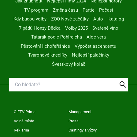
Jak zhubnout
Nejlepší filmy 2024
Nejlepší horory
TV program
Změna času
Partie
Počasí
Kdy budou volby
ZOO Nové začátky
Auto – katalog
7 pádů Honzy Dědka
Volby 2025
Svařené víno
Tatarák podle Pohlreicha
Aloe vera
Pěstování lichořeřišnice
Výpočet ascendentu
Tvarohové knedlíky
Nejlepší palačinky
Švestkový koláč
O FTV Prima
Management
Volná místa
Press
Reklama
Castingy a výzvy