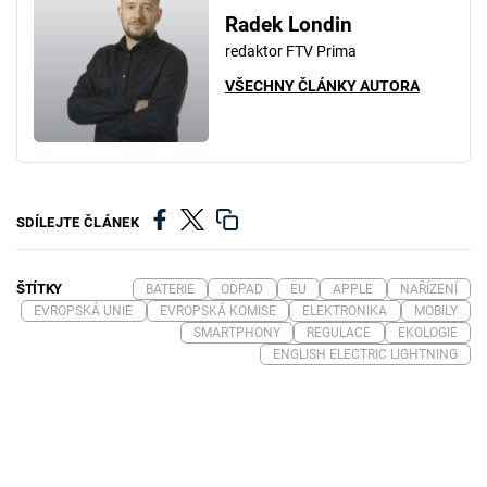
Radek Londin
redaktor FTV Prima
VŠECHNY ČLÁNKY AUTORA
SDÍLEJTE ČLÁNEK
ŠTÍTKY
BATERIE
ODPAD
EU
APPLE
NAŘÍZENÍ
EVROPSKÁ UNIE
EVROPSKÁ KOMISE
ELEKTRONIKA
MOBILY
SMARTPHONY
REGULACE
EKOLOGIE
ENGLISH ELECTRIC LIGHTNING