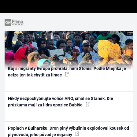
Boj s migranty Evropa prohrála, míní Stoniš. Podle Mlejnka je
nelze jen tak chytit za límec
Nikdy nezpochybňujte voliče ANO, smál se Staněk. Dle
průzkumu mají za lídra opozice Babiše
Poplach v Bulharsku: Dron plný výbušnin explodoval kousek od
plynovodu, jeho původ je nejasný