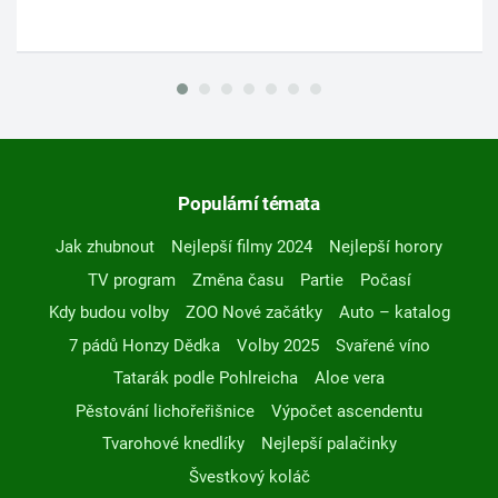
Populární témata
Jak zhubnout
Nejlepší filmy 2024
Nejlepší horory
TV program
Změna času
Partie
Počasí
Kdy budou volby
ZOO Nové začátky
Auto – katalog
7 pádů Honzy Dědka
Volby 2025
Svařené víno
Tatarák podle Pohlreicha
Aloe vera
Pěstování lichořeřišnice
Výpočet ascendentu
Tvarohové knedlíky
Nejlepší palačinky
Švestkový koláč