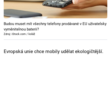
Cool Esport
Pořady
Budou muset mít všechny telefony prodávané v EU uživatelsky
TV Program
vyměnitelnou baterii?
Zdroj: iStock.com / koláž
Sledujte prima+
Evropská unie chce mobily udělat ekologičtější.
Přihlášení
Sledujte nás