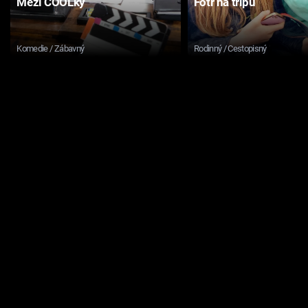
Mezi COOLky
Fotr na tripu
Komedie / Zábavný
Rodinný / Cestopisný