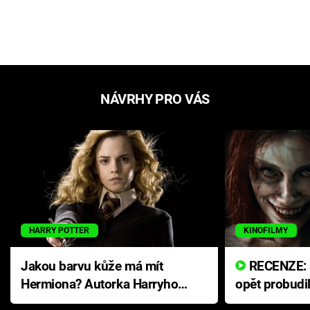
NÁVRHY PRO VÁS
HARRY POTTER
KINOFILMY
Jakou barvu kůže má mít
RECENZE: Smrtelné zlo se
Hermiona? Autorka Harryho
opět probudi
Pottera přišla s ráznou
přichází s n