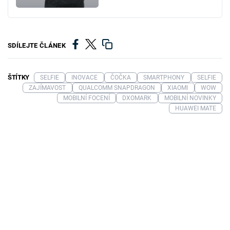
SDÍLEJTE ČLÁNEK
ŠTÍTKY
SELFIE
INOVACE
ČOČKA
SMARTPHONY
SELFIE
ZAJÍMAVOST
QUALCOMM SNAPDRAGON
XIAOMI
WOW
MOBILNÍ FOCENÍ
DXOMARK
MOBILNÍ NOVINKY
HUAWEI MATE