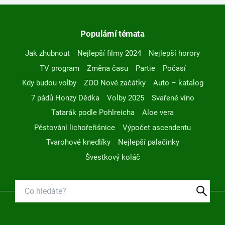
Populární témata
Jak zhubnout
Nejlepší filmy 2024
Nejlepší horory
TV program
Změna času
Partie
Počasí
Kdy budou volby
ZOO Nové začátky
Auto – katalog
7 pádů Honzy Dědka
Volby 2025
Svařené víno
Tatarák podle Pohlreicha
Aloe vera
Pěstování lichořeřišnice
Výpočet ascendentu
Tvarohové knedlíky
Nejlepší palačinky
Švestkový koláč