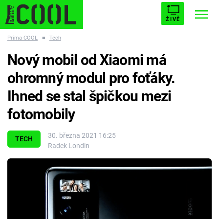
ŽIVĚ
Prima COOL
■
Tech
STARHOUSE
BUFFY, PŘEMOŽITELKA UPÍRŮ
Trendy:
Nový mobil od Xiaomi má
ESCAPE
PLNEJ KOTEL
AVENGERS 5
ohromný modul pro foťáky.
Ihned se stal špičkou mezi
fotomobily
Témata
30. března 2021 16:25
TECH
Radek Londin
Filmy
Seriály
Hry