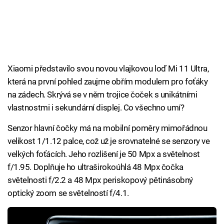
Xiaomi představilo svou novou vlajkovou loď Mi 11 Ultra,
která na první pohled zaujme obřím modulem pro foťáky
na zádech. Skrývá se v něm trojice čoček s unikátními
vlastnostmi i sekundární displej. Co všechno umí?
Senzor hlavní čočky má na mobilní poměry mimořádnou
velikost 1/1.12 palce, což už je srovnatelné se senzory ve
velkých foťácích. Jeho rozlišení je 50 Mpx a světelnost
f/1.95. Doplňuje ho ultraširokoúhlá 48 Mpx čočka
světelnosti f/2.2 a 48 Mpx periskopový pětinásobný
optický zoom se světelností f/4.1.