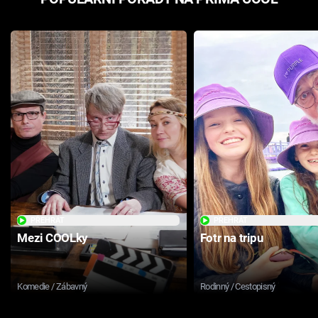
PŘEHRÁT
PŘEHRÁT
Mezi COOLky
Fotr na tripu
Komedie / Zábavný
Rodinný / Cestopisný