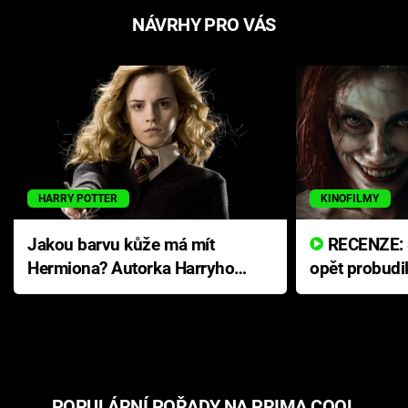
NÁVRHY PRO VÁS
HARRY POTTER
KINOFILMY
Jakou barvu kůže má mít
RECENZE: Smrtelné zlo se
Hermiona? Autorka Harryho
opět probudi
Pottera přišla s ráznou
přichází s n
odpovědí
hororovou n
POPULÁRNÍ POŘADY NA PRIMA COOL