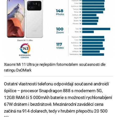
Xiaomi Mi 11 Ultra je nejlepším fotomobilem současnosti dle
ratingu DxOMark
Ostatní vlastnosti telefonu odpovídají současné androidí
špičce – procesor Snapdragon 888 s modemem 5G,
12GB RAM či 5 000mAh baterie s možností rychlonabíjení
67W drátem i bezdrátově. Mezinárodní zaváděcí cena
začíná na 914 dolarech, tedy v hrubém přepočtu 20 500