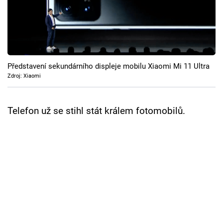
Cool Esport
Pořady
TV Program
Představení sekundárního displeje mobilu Xiaomi Mi 11 Ultra
Zdroj: Xiaomi
Sledujte prima+
Telefon už se stihl stát králem fotomobilů.
Přihlášení
Sledujte nás