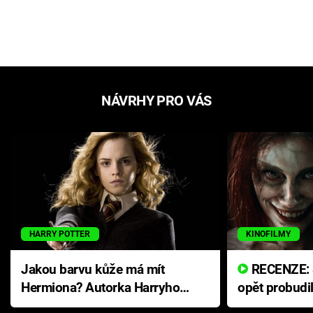
NÁVRHY PRO VÁS
HARRY POTTER
KINOFILMY
Jakou barvu kůže má mít
RECENZE: Smrtelné zlo se
Hermiona? Autorka Harryho
opět probudi
Pottera přišla s ráznou
přichází s n