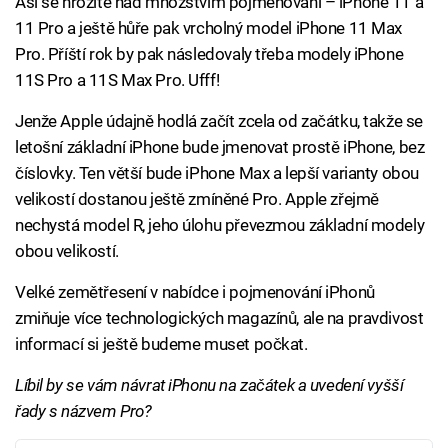
Asi se hrozíte nad množstvím pojmenování – iPhone 11 a
11 Pro a ještě hůře pak vrcholný model iPhone 11 Max
Pro. Příští rok by pak následovaly třeba modely iPhone
11S Pro a 11S Max Pro. Ufff!
Jenže Apple údajně hodlá začít zcela od začátku, takže se
letošní základní iPhone bude jmenovat prostě iPhone, bez
číslovky. Ten větší bude iPhone Max a lepší varianty obou
velikostí dostanou ještě zmíněné Pro. Apple zřejmě
nechystá model R, jeho úlohu převezmou základní modely
obou velikostí.
Velké zemětřesení v nabídce i pojmenování iPhonů
zmiňuje více technologických magazínů, ale na pravdivost
informací si ještě budeme muset počkat.
Líbil by se vám návrat iPhonu na začátek a uvedení vyšší
řady s názvem Pro?