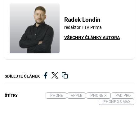
Radek Londin
redaktor FTV Prima
VŠECHNY ČLÁNKY AUTORA
SDÍLEJTE ČLÁNEK
ŠTÍTKY
IPHONE
APPLE
IPHONE X
IPAD PRO
IPHONE XS MAX