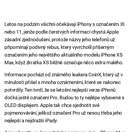
Letos na podzim všichni očekávají iPhony s označením XI
nebo 11, jenže podle čerstvých informací chystá Apple
zásadní zjednodušení, protože názvy jeho telefonů už
připomínají podivný rébus, který vyvrcholil příšerným
označením jeho největšího aktuálního modelu iPhone XS
Max, když zkratka XS běžně označuje něco extra malého.
Informace pochází od známého leakera CoinX, který už v
minulosti přišel s mnoha oznámeními, které se nakonec
potvrdily. Ten tvrdí, že se letošní nejlepší verze iPhonů
dočká ještě označení Pro. Budou to ty nejlépe vybavené s
OLED displejem. Apple tak chce sjednotit své
pojmenovávání, jelikož označení Pro už nesou třeba jeho
nejlepší a nejdražší iPady.