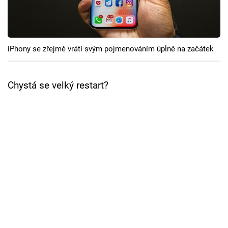
Cool Esport
Pořady
iPhony se zřejmě vrátí svým pojmenováním úplně na začátek
TV Program
Sledujte prima+
Chystá se velký restart?
Přihlášení
Sledujte nás