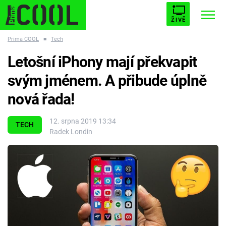
ŽIVĚ
Prima COOL
■
Tech
STARHOUSE
BUFFY, PŘEMOŽITELKA UPÍRŮ
Trendy:
Letošní iPhony mají překvapit
ESCAPE
PLNEJ KOTEL
AVENGERS 5
svým jménem. A přibude úplně
nová řada!
12. srpna 2019 13:34
TECH
Radek Londin
Témata
Filmy
Seriály
Hry