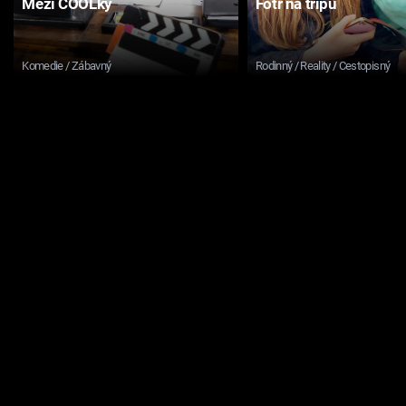
Mezi COOLky
Fotr na tripu
Komedie / Zábavný
Rodinný / Reality / Cestopisný