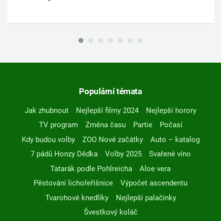
Populární témata
Jak zhubnout
Nejlepší filmy 2024
Nejlepší horory
TV program
Změna času
Partie
Počasí
Kdy budou volby
ZOO Nové začátky
Auto – katalog
7 pádů Honzy Dědka
Volby 2025
Svařené víno
Tatarák podle Pohlreicha
Aloe vera
Pěstování lichořeřišnice
Výpočet ascendentu
Tvarohové knedlíky
Nejlepší palačinky
Švestkový koláč