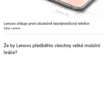
Cool Esport
Pořady
Lenovo slibuje první skutečně bezrámečkový telefon
TV Program
Zdroj: Lenovo
Sledujte prima+
Že by Lenovo předběhlo všechny velké mobilní
hráče?
Přihlášení
Sledujte nás