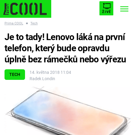
ŽIVĚ
Prima COOL
■
Tech
STARHOUSE
BUFFY, PŘEMOŽITELKA UPÍRŮ
Trendy:
Je to tady! Lenovo láká na první
ESCAPE
PLNEJ KOTEL
AVENGERS 5
telefon, který bude opravdu
úplně bez rámečků nebo výřezu
14. května 2018 11:04
TECH
Radek Londin
Témata
Filmy
Seriály
Hry