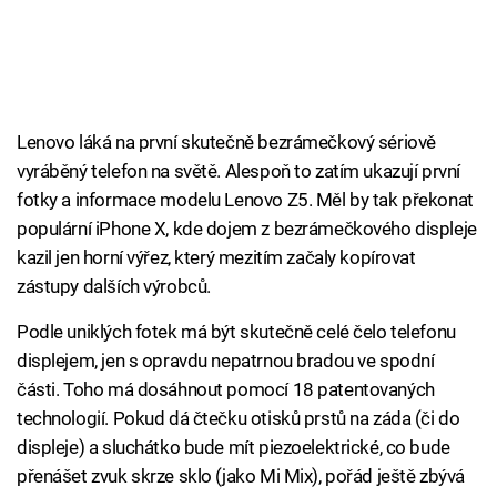
Lenovo láká na první skutečně bezrámečkový sériově
vyráběný telefon na světě. Alespoň to zatím ukazují první
fotky a informace modelu Lenovo Z5. Měl by tak překonat
populární iPhone X, kde dojem z bezrámečkového displeje
kazil jen horní výřez, který mezitím začaly kopírovat
zástupy dalších výrobců.
Podle uniklých fotek má být skutečně celé čelo telefonu
displejem, jen s opravdu nepatrnou bradou ve spodní
části. Toho má dosáhnout pomocí 18 patentovaných
technologií. Pokud dá čtečku otisků prstů na záda (či do
displeje) a sluchátko bude mít piezoelektrické, co bude
přenášet zvuk skrze sklo (jako Mi Mix), pořád ještě zbývá