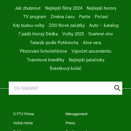
Jak zhubnout
Nejlepší filmy 2024
Nejlepší horory
TV program
Změna času
Partie
Počasí
Kdy budou volby
ZOO Nové začátky
Auto – katalog
7 pádů Honzy Dědka
Volby 2025
Svařené víno
Tatarák podle Pohlreicha
Aloe vera
Pěstování lichořeřišnice
Výpočet ascendentu
Tvarohové knedlíky
Nejlepší palačinky
Švestkový koláč
O FTV Prima
Management
Volná místa
Press