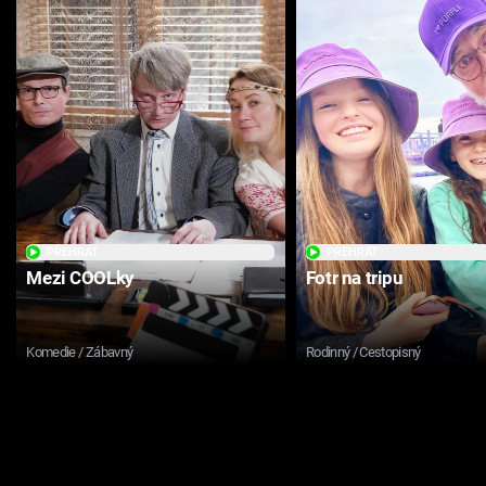
PŘEHRÁT
PŘEHRÁT
Mezi COOLky
Fotr na tripu
Komedie / Zábavný
Rodinný / Cestopisný