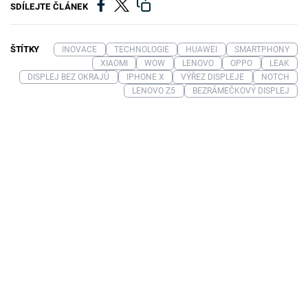
SDÍLEJTE ČLÁNEK
ŠTÍTKY
INOVACE
TECHNOLOGIE
HUAWEI
SMARTPHONY
XIAOMI
WOW
LENOVO
OPPO
LEAK
DISPLEJ BEZ OKRAJŮ
IPHONE X
VÝŘEZ DISPLEJE
NOTCH
LENOVO Z5
BEZRÁMEČKOVÝ DISPLEJ