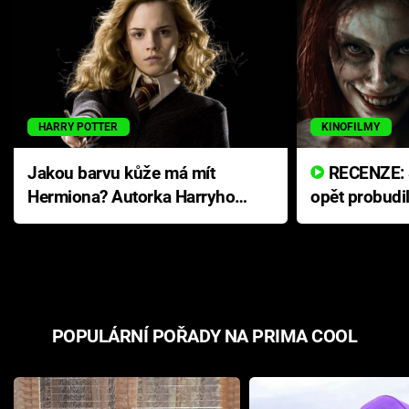
HARRY POTTER
KINOFILMY
Jakou barvu kůže má mít
RECENZE: Smrtelné zlo se
Hermiona? Autorka Harryho
opět probudi
Pottera přišla s ráznou
přichází s n
odpovědí
hororovou n
POPULÁRNÍ POŘADY NA PRIMA COOL