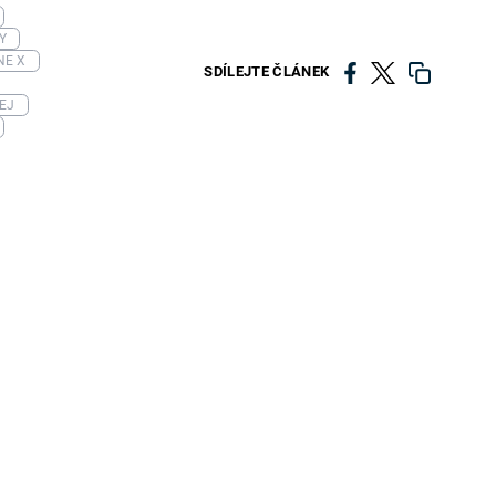
Y
NE X
SDÍLEJTE ČLÁNEK
EJ