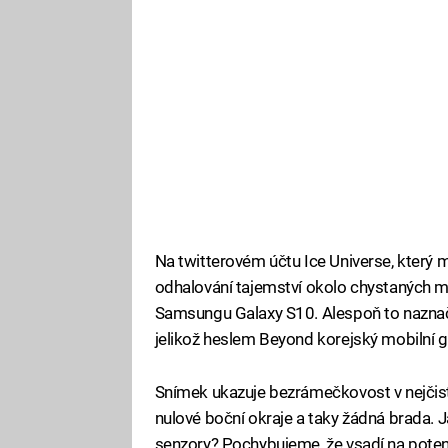
Na twitterovém účtu Ice Universe, který 
odhalování tajemství okolo chystaných mo
Samsungu Galaxy S10. Alespoň to nazna
jelikož heslem Beyond korejský mobilní g
Snímek ukazuje bezrámečkovost v nejčist
nulové boční okraje a taky žádná brada. 
senzory? Pochybujeme, že vsadí na pote