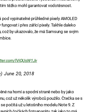
y tím těžko mohl garantovat vodotěsnost.
á pod vypínatelné průhledné pixely AMOLED
fungovat i přes zářící pixely. Takhle daleko
pu, což by ukazovalo, že má Samsung se svým
mbice.
itter.com/lViQUsW1Jv
e)
June 20, 2018
ěné na horní a spodní straně nebo by jako
nu, což už několik výrobců použilo. Čtečka se s
m se počítá už u letošního modelu Note 9. Z
hlavních čočkách fotoaparátu, tak jako to má