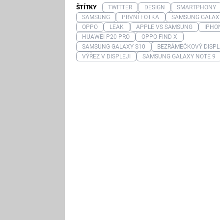
ŠTÍTKY
TWITTER
DESIGN
SMARTPHONY
SAMSUNG
PRVNÍ FOTKA
SAMSUNG GALAX
OPPO
LEAK
APPLE VS SAMSUNG
IPHO
HUAWEI P20 PRO
OPPO FIND X
SAMSUNG GALAXY S10
BEZRÁMEČKOVÝ DISPL
VÝŘEZ V DISPLEJI
SAMSUNG GALAXY NOTE 9