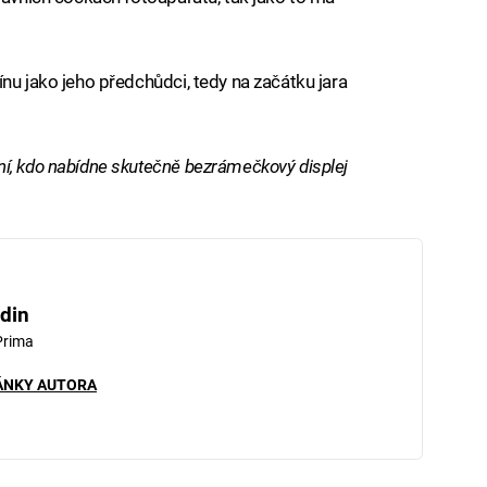
nu jako jeho předchůdci, tedy na začátku jara
í, kdo nabídne skutečně bezrámečkový displej
din
Prima
ÁNKY AUTORA