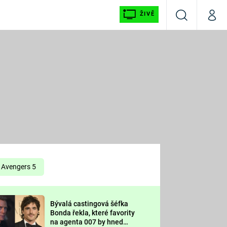
ŽIVĚ
Vyhledávání
Můj p
Prima+
É
CNN Prima NEWS
E
Prima FRESH
ŠÍ
Prima LIVING
E
Prima Ženy
Avengers 5
Prima LAJK
Bývalá castingová šéfka
OOL
Bonda řekla, které favority
Sledujte nás
na agenta 007 by hned