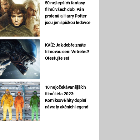
50 nejlepších fantasy
filmů všech dob: Pán
prstenů a Harry Potter
jsou jen špičkou ledovce
KVÍZ: Jak dobře znáte
filmovou sérii Vetřelec?
Otestujte se!
10 nejočekávanějších
filmů léta 2023:
Komiksové hity doplní
návraty akčních legend