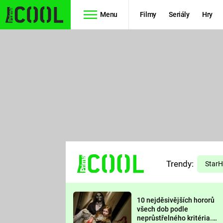
Menu
Filmy
Seriály
Hry
Seriály
Filmy
SIMPSONOVI
STAR WARS
HVĚZDNÁ
AVENGERS
BRÁNA
RYCHLE A
TEORIE
ZBĚSILE 10
Trendy:
VELKÉHO
Star
PREDÁTOR
TŘESKU
10 nejděsivějších hororů
FUTURAMA
všech dob podle
neprůstřelného kritéria.