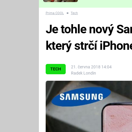
Které děsivé pecky vám
nejvíc zvednou tep?
Prima COOL
■
Tech
Je tohle nový S
který strčí iPho
21. června 2018 14:04
TECH
Radek Londin