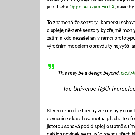
jako třeba
Oppo se svým Find X
, navíc b
To znamená, že senzory i kamerku schov
displeje, některé senzory by zřejmě mohly 
zatím nikdo nezašel ani v rámci prototy
výročním modelem opravdu ty nejvyšší a
This may be a design beyond.
pic.tw
— Ice Universe (@UniverseIc
Stereo reproduktory by zřejmě byly umíst
ozvučnice sloužila samotná plocha telefo
jistotou schová pod displej, ostatně s tí
dalších novinek se mluví o rovnou třech 