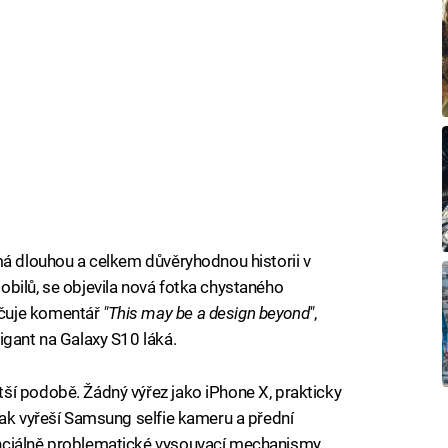
má dlouhou a celkem důvěryhodnou historii v
bilů, se objevila nová fotka chystaného
čuje komentář
"This may be a design beyond"
,
igant na Galaxy S10 láká.
ší podobě. Žádný výřez jako iPhone X, prakticky
Jak vyřeší Samsung selfie kameru a přední
nciálně problematické vysouvací mechanismy