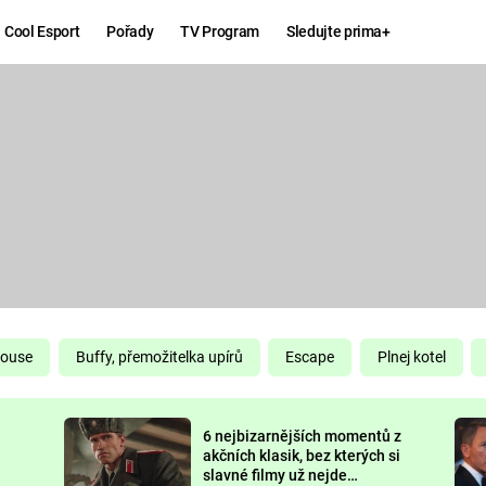
Cool Esport
Pořady
TV Program
Sledujte prima+
Hry
Zábava
MAFIA
ZÁBAVN
GALERI
GTA 6
NEJLEP
KINGDOM
KOMEDI
COME:
DELIVERANCE
CHUCK
House
Buffy, přemožitelka upírů
Escape
Plnej kotel
NORRIS
ESPORT
6 nejbizarnějších momentů z
DEADP
akčních klasik, bez kterých si
slavné filmy už nejde