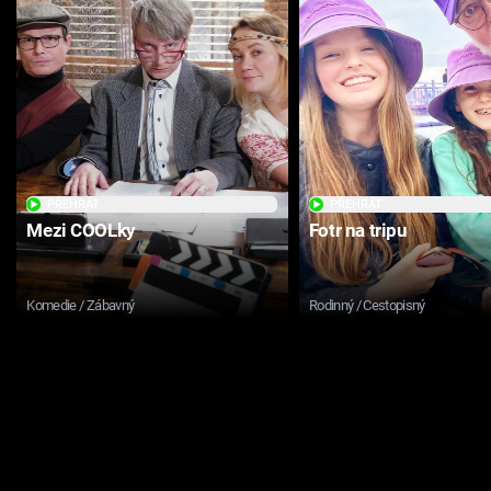
PŘEHRÁT
PŘEHRÁT
Mezi COOLky
Fotr na tripu
Komedie / Zábavný
Rodinný / Cestopisný