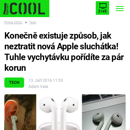
ŽIVĚ
Prima COOL
■
Tech
STARHOUSE
BUFFY, PŘEMOŽITELKA UPÍRŮ
Trendy:
Konečně existuje způsob, jak
ESCAPE
PLNEJ KOTEL
AVENGERS 5
neztratit nová Apple sluchátka!
Tuhle vychytávku pořídíte za pár
korun
Témata
13. září 2016 11:53
TECH
Adam Vala
Filmy
Seriály
Hry