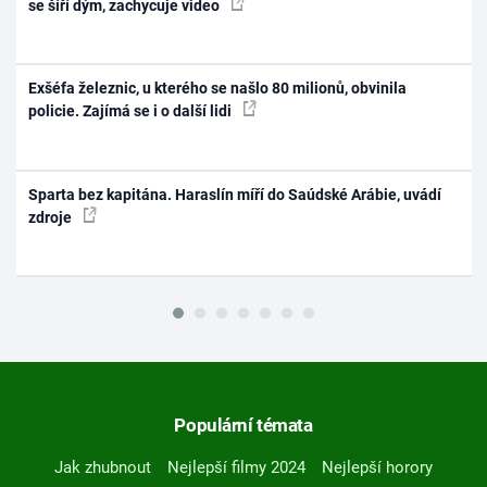
se šíří dým, zachycuje video
Exšéfa železnic, u kterého se našlo 80 milionů, obvinila
policie. Zajímá se i o další lidi
Sparta bez kapitána. Haraslín míří do Saúdské Arábie, uvádí
zdroje
Populární témata
Jak zhubnout
Nejlepší filmy 2024
Nejlepší horory