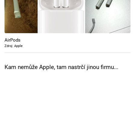
Cool Esport
Pořady
TV Program
AirPods
Zdroj: Apple
Sledujte prima+
Kam nemůže Apple, tam nastrčí jinou firmu...
Přihlášení
Sledujte nás