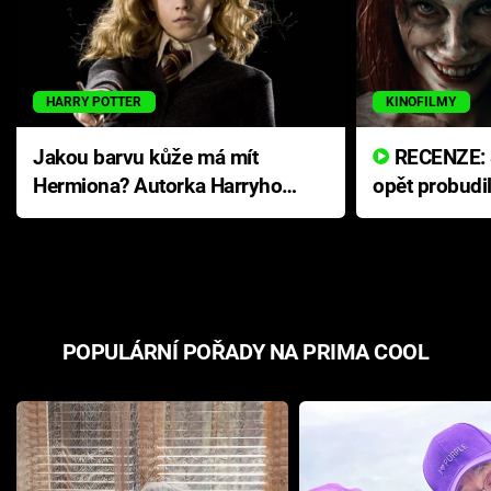
HARRY POTTER
KINOFILMY
Jakou barvu kůže má mít
RECENZE: Smrtelné zlo se
Hermiona? Autorka Harryho
opět probudi
Pottera přišla s ráznou
přichází s n
odpovědí
hororovou n
POPULÁRNÍ POŘADY NA PRIMA COOL