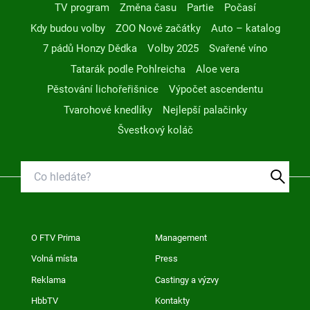
TV program
Změna času
Partie
Počasí
Kdy budou volby
ZOO Nové začátky
Auto – katalog
7 pádů Honzy Dědka
Volby 2025
Svařené víno
Tatarák podle Pohlreicha
Aloe vera
Pěstování lichořeřišnice
Výpočet ascendentu
Tvarohové knedlíky
Nejlepší palačinky
Švestkový koláč
O FTV Prima
Management
Volná místa
Press
Reklama
Castingy a výzvy
HbbTV
Kontakty