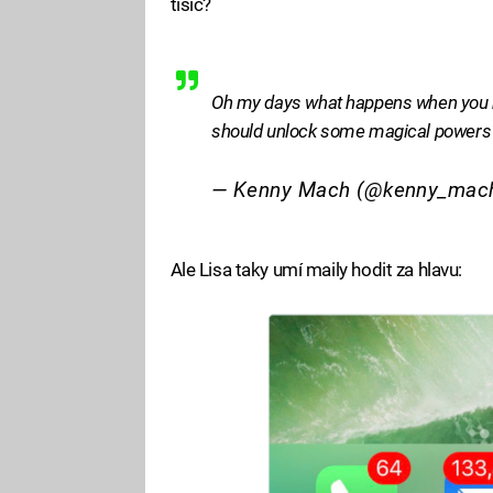
tisíc?
Oh my days what happens when you hit
should unlock some magical powers
— Kenny Mach (@kenny_mac
Ale Lisa taky umí maily hodit za hlavu: