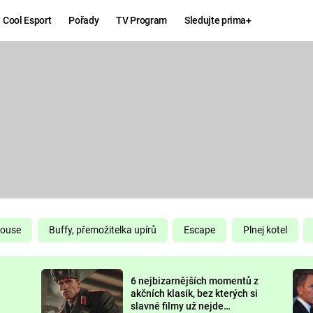
Cool Esport
Pořady
TV Program
Sledujte prima+
Hry
Zábava
MAFIA
ZÁBAVN
GALERI
GTA 6
NEJLEP
KINGDOM
KOMEDI
COME:
DELIVERANCE
CHUCK
House
Buffy, přemožitelka upírů
Escape
Plnej kotel
NORRIS
ESPORT
6 nejbizarnějších momentů z
DEADP
akčních klasik, bez kterých si
slavné filmy už nejde