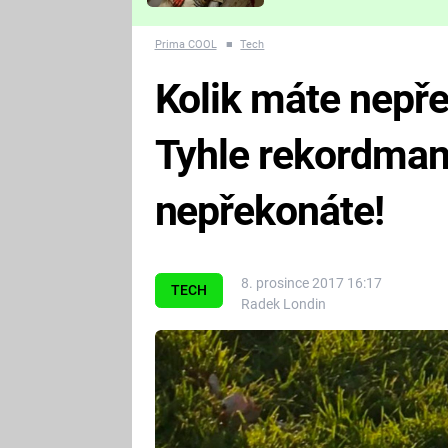
Které děsivé pecky vám
nejvíc zvednou tep?
Prima COOL
■
Tech
Kolik máte nepř
Tyhle rekordman
nepřekonáte!
8. prosince 2017 16:17
TECH
Radek Londin