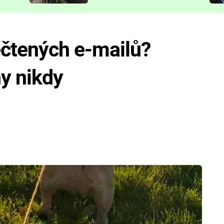
představit
ečtených e-mailů?
y nikdy