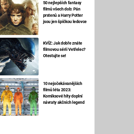
50 nejlepších fantasy
filmů všech dob: Pán
prstenů a Harry Potter
jsou jen špičkou ledovce
KVÍZ: Jak dobře znáte
filmovou sérii Vetřelec?
Otestujte se!
10 nejočekávanějších
filmů léta 2023:
Komiksové hity doplní
návraty akčních legend