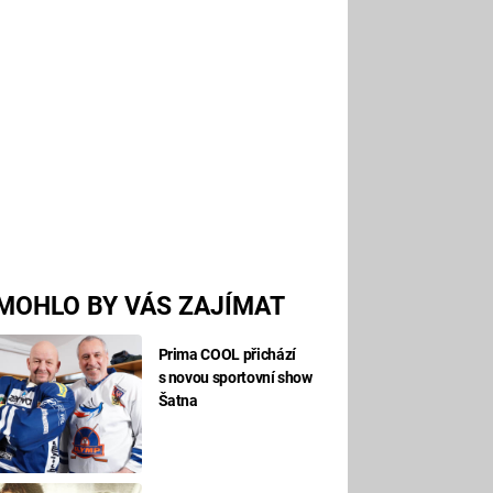
MOHLO BY VÁS ZAJÍMAT
Prima COOL přichází
s novou sportovní show
Šatna