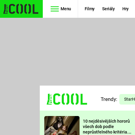
Menu
Filmy
Seriály
Hry
Seriály
Filmy
SIMPSONOVI
STAR WARS
HVĚZDNÁ
AVENGERS
BRÁNA
RYCHLE A
TEORIE
ZBĚSILE 10
Trendy:
VELKÉHO
Star
PREDÁTOR
TŘESKU
10 nejděsivějších hororů
FUTURAMA
všech dob podle
neprůstřelného kritéria.