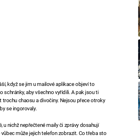
áší, když se jim u mailové aplikace objeví to
 schránky, aby všechno vyřídili. A pak jsou ti
ést trochu chaosu a divočiny. Nejsou přece otroky
aby se ingorovaly.
, u nichž nepřečtené maily či zprávy dosahují
 vůbec může jejich telefon zobrazit. Co třeba sto