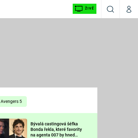
ŽIVĚ
Vyhledávání
Můj p
Prima+
É
CNN Prima NEWS
E
Prima FRESH
ŠÍ
Prima LIVING
E
Prima Ženy
Avengers 5
Prima LAJK
Bývalá castingová šéfka
OOL
Bonda řekla, které favority
Sledujte nás
na agenta 007 by hned