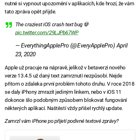
nutné si vypnout upozornění v aplikacích, kde hrozí, že vám
tato zpráva opět přijde.
The craziest iOS crash text bug 💀
pic.twitter.com/29LJPb67WP
— EverythingApplePro (@EveryApplePro)
April
23, 2020
Apple už pracuje na nápravě, jelikož v betaverzi nového
verze 13.4.5 už daný text zamrznutí nezpůsobí. Nejde
přitom o zdaleka první problém tohoto druhu. V roce 2018
se daly iPhony zmrazit jediným linkem, nebo v iOS 11
dokonce šlo podobným způsobem blokovat fungování
některých aplikací. Naštěstí vždy přišel rychlý update.
Zamrzl vám iPhone po přijetí podivné textové zprávy?