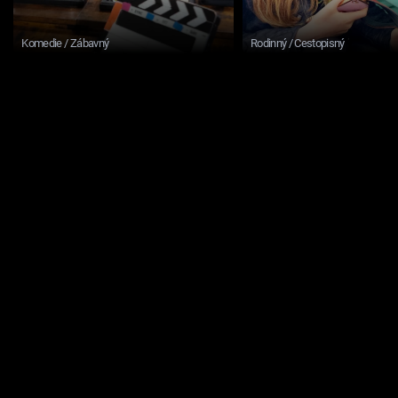
Komedie / Zábavný
Rodinný / Cestopisný