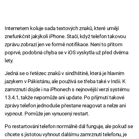
Internetem koluje sada textových znaků, které umějí
znefunkčnit jakýkoli iPhone. Stačí, když telefon takovou
zprávu zobrazí jen ve formě notifikace. Není to přitom
poprvé, podobná chyba se v iOS vyskytla už před dvěma
lety.
Jedná se o řetězec znaků v sindhštině, která je hlavním
jazykem v Pákistánu, ale používá se třeba také v Indii. K
zamrznutí dojde i na iPhonech s nejnovější verzí systému
13.4.1, takže nepomůže ani update. Po přijmutí takové
zprávy telefon jednoduše přestane reagovat a nelze ani
vypnout. Pomůže jen vynucený restart.
Po restartování telefon normálně dál funguje, ale pokud se
chcete s jistotou vyhnout dalšímu zamrznutí telefonu, je