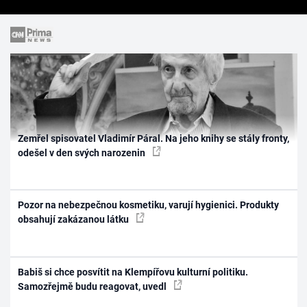
Zemřel spisovatel Vladimír Páral. Na jeho knihy se stály fronty,
odešel v den svých narozenin
Pozor na nebezpečnou kosmetiku, varují hygienici. Produkty
obsahují zakázanou látku
Babiš si chce posvítit na Klempířovu kulturní politiku.
Samozřejmě budu reagovat, uvedl