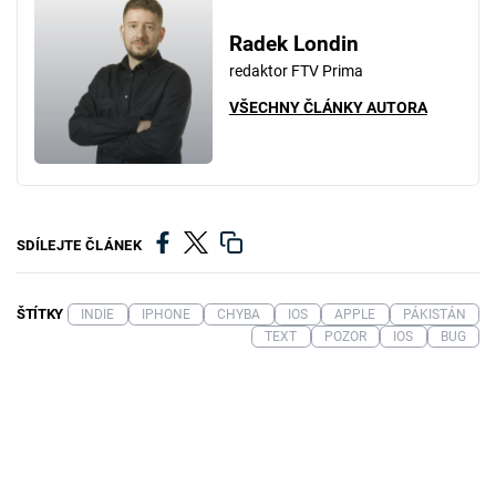
Radek Londin
redaktor FTV Prima
VŠECHNY ČLÁNKY AUTORA
SDÍLEJTE ČLÁNEK
ŠTÍTKY
INDIE
IPHONE
CHYBA
IOS
APPLE
PÁKISTÁN
TEXT
POZOR
IOS
BUG