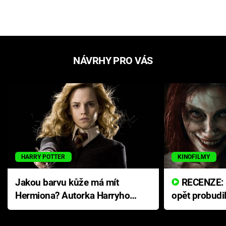
NÁVRHY PRO VÁS
HARRY POTTER
KINOFILMY
Jakou barvu kůže má mít
RECENZE: Smrtelné zlo se
Hermiona? Autorka Harryho
opět probudi
Pottera přišla s ráznou
přichází s n
odpovědí
hororovou n