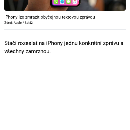
Cool Esport
iPhony lze zmrazit obyčejnou textovou zprávou
Pořady
Zdroj: Apple / koláž
TV Program
Stačí rozeslat na iPhony jednu konkrétní zprávu a
Sledujte prima+
všechny zamrznou.
Přihlášení
Sledujte nás