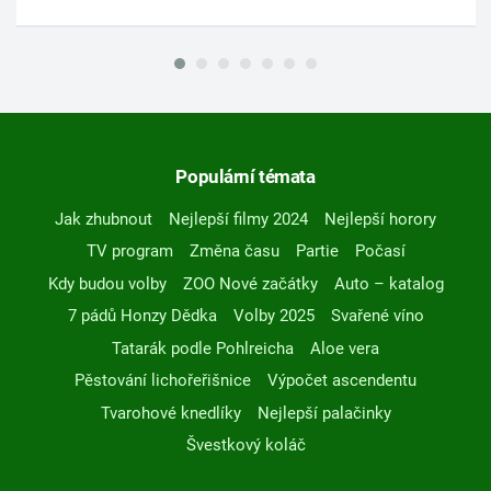
Populární témata
Jak zhubnout
Nejlepší filmy 2024
Nejlepší horory
TV program
Změna času
Partie
Počasí
Kdy budou volby
ZOO Nové začátky
Auto – katalog
7 pádů Honzy Dědka
Volby 2025
Svařené víno
Tatarák podle Pohlreicha
Aloe vera
Pěstování lichořeřišnice
Výpočet ascendentu
Tvarohové knedlíky
Nejlepší palačinky
Švestkový koláč