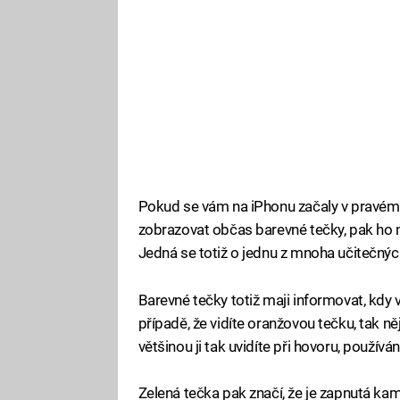
Pokud se vám na iPhonu začaly v pravém
zobrazovat občas barevné tečky, pak ho m
Jedná se totiž o jednu z mnoha učitečných 
Barevné tečky totiž maji informovat, kdy 
případě, že vidíte oranžovou tečku, tak n
většinou ji tak uvidíte při hovoru, používá
Zelená tečka pak značí, že je zapnutá ka