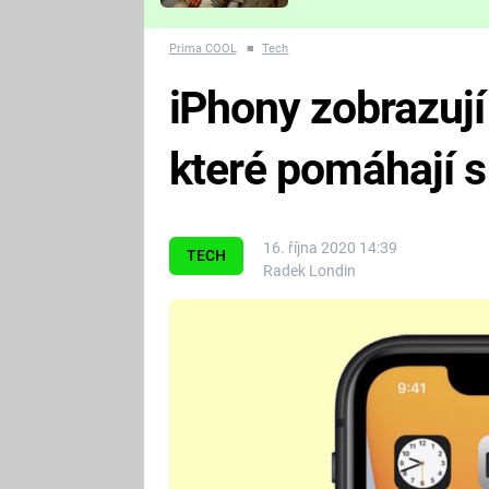
Které děsivé pecky vám
nejvíc zvednou tep?
Prima COOL
■
Tech
iPhony zobrazují
které pomáhají 
16. října 2020 14:39
TECH
Radek Londin