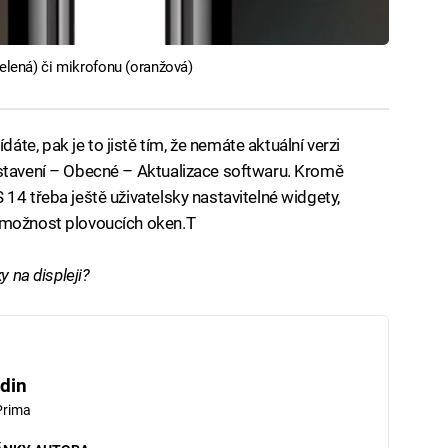
zelená) či mikrofonu (oranžová)
e, pak je to jistě tím, že nemáte aktuální verzi
astavení – Obecné – Aktualizace softwaru. Kromě
14 třeba ještě uživatelsky nastavitelné widgety,
 možnost plovoucích oken.T
y na displeji?
din
Prima