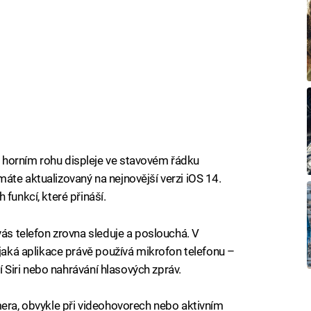
 horním rohu displeje ve stavovém řádku
áte aktualizovaný na nejnovější verzi iOS 14.
funkcí, které přináší.
vás telefon zrovna sleduje a poslouchá. V
ějaká aplikace právě používá mikrofon telefonu –
ní Siri nebo nahrávání hlasových zpráv.
mera, obvykle při videohovorech nebo aktivním