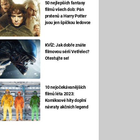
50 nejlepších fantasy
filmů všech dob: Pán
prstenů a Harry Potter
jsou jen špičkou ledovce
KVÍZ: Jak dobře znáte
filmovou sérii Vetřelec?
Otestujte se!
10 nejočekávanějších
filmů léta 2023:
Komiksové hity doplní
návraty akčních legend