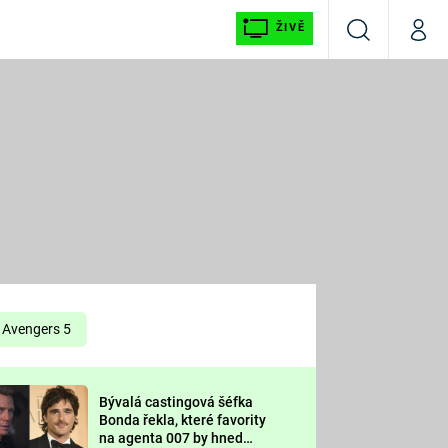
ŽIVĚ
Vyhledávání
Můj p
Prima+
É
CNN Prima NEWS
E
Prima FRESH
ŠÍ
Prima LIVING
E
Prima Ženy
Avengers 5
Prima LAJK
Bývalá castingová šéfka
OOL
Bonda řekla, které favority
Sledujte nás
na agenta 007 by hned