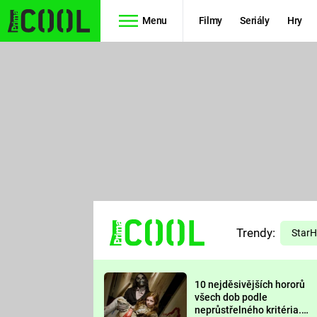
Menu
Filmy
Seriály
Hry
Seriály
Filmy
SIMPSONOVI
STAR WARS
HVĚZDNÁ
AVENGERS
BRÁNA
RYCHLE A
TEORIE
ZBĚSILE 10
Trendy:
VELKÉHO
Star
PREDÁTOR
TŘESKU
10 nejděsivějších hororů
FUTURAMA
všech dob podle
neprůstřelného kritéria.