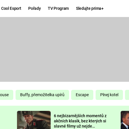
Cool Esport
Pořady
TV Program
Sledujte prima+
Hry
Zábava
MAFIA
ZÁBAVN
GALERI
GTA 6
NEJLEP
KINGDOM
KOMEDI
COME:
DELIVERANCE
CHUCK
House
Buffy, přemožitelka upírů
Escape
Plnej kotel
NORRIS
ESPORT
6 nejbizarnějších momentů z
DEADP
akčních klasik, bez kterých si
slavné filmy už nejde