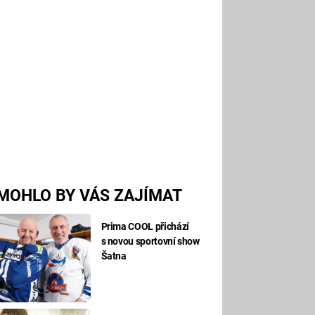
MOHLO BY VÁS ZAJÍMAT
Prima COOL přichází
s novou sportovní show
Šatna