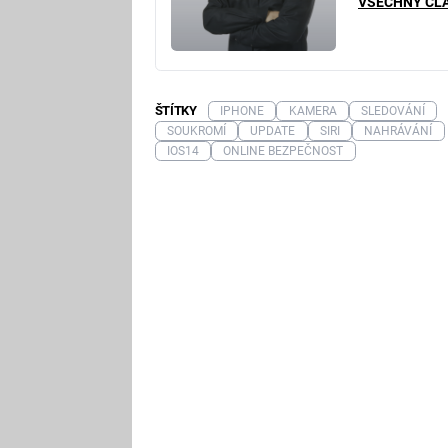
VŠECHNY ČL
ŠTÍTKY
IPHONE
KAMERA
SLEDOVÁNÍ
SOUKROMÍ
UPDATE
SIRI
NAHRÁVÁNÍ
IOS14
ONLINE BEZPEČNOST