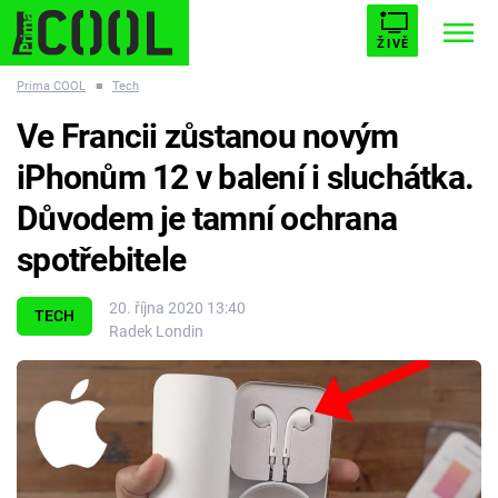
ŽIVĚ
Prima COOL
■
Tech
STARHOUSE
BUFFY, PŘEMOŽITELKA UPÍRŮ
Trendy:
Ve Francii zůstanou novým
ESCAPE
PLNEJ KOTEL
AVENGERS 5
iPhonům 12 v balení i sluchátka.
Důvodem je tamní ochrana
spotřebitele
Témata
20. října 2020 13:40
TECH
Radek Londin
Filmy
Seriály
Hry