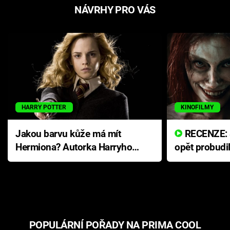
NÁVRHY PRO VÁS
HARRY POTTER
KINOFILMY
Jakou barvu kůže má mít
RECENZE: Smrtelné zlo se
Hermiona? Autorka Harryho
opět probudi
Pottera přišla s ráznou
přichází s n
odpovědí
hororovou n
POPULÁRNÍ POŘADY NA PRIMA COOL