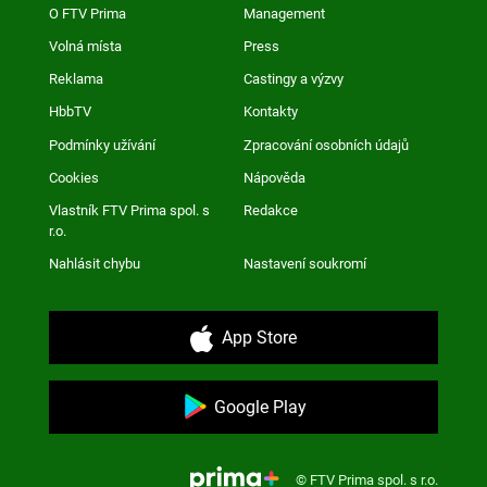
O FTV Prima
Management
Volná místa
Press
Reklama
Castingy a výzvy
HbbTV
Kontakty
Podmínky užívání
Zpracování osobních údajů
Cookies
Nápověda
Vlastník FTV Prima spol. s
Redakce
r.o.
Nahlásit chybu
Nastavení soukromí
App Store
Google Play
© FTV Prima spol. s r.o.