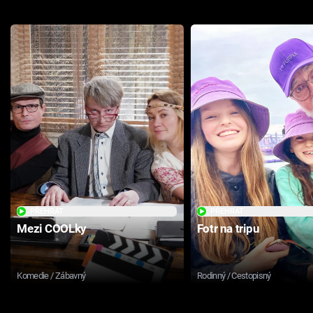
PŘEHRÁT
PŘEHRÁT
Mezi COOLky
Fotr na tripu
Komedie / Zábavný
Rodinný / Cestopisný