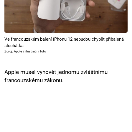
Cool Esport
Pořady
TV Program
Ve francouzském balení iPhonu 12 nebudou chybět přibalená
sluchátka
Sledujte prima+
Zdroj: Apple / ilustrační foto
Přihlášení
Apple musel vyhovět jednomu zvláštnímu
francouzskému zákonu.
Sledujte nás