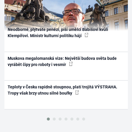
Neodborné, plýtváte penězi, píší umělci Babišovi kvůli
Klempířovi. Ministr kulturní politiku hájí
Muskova megalomanská vize: Největší budova světa bude
vyrábět čipy pro roboty i vesmír
Teploty v Česku rapidně stoupnou, platí trojitá VÝSTRAHA.
Tropy však brzy utnou silné bouřky