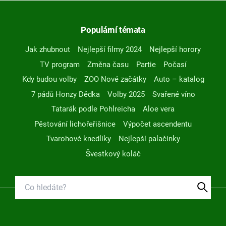
Populární témata
Jak zhubnout
Nejlepší filmy 2024
Nejlepší horory
TV program
Změna času
Partie
Počasí
Kdy budou volby
ZOO Nové začátky
Auto – katalog
7 pádů Honzy Dědka
Volby 2025
Svařené víno
Tatarák podle Pohlreicha
Aloe vera
Pěstování lichořeřišnice
Výpočet ascendentu
Tvarohové knedlíky
Nejlepší palačinky
Švestkový koláč