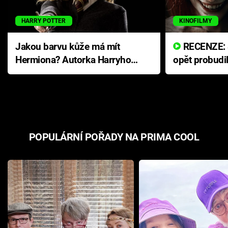
HARRY POTTER
KINOFILMY
Jakou barvu kůže má mít
RECENZE: Smrtelné zlo se
Hermiona? Autorka Harryho
opět probudi
Pottera přišla s ráznou
přichází s n
odpovědí
hororovou n
POPULÁRNÍ POŘADY NA PRIMA COOL