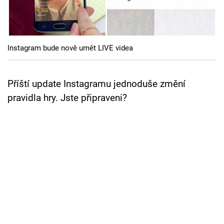
Cool Esport
Pořady
Instagram bude nově umět LIVE videa
TV Program
Sledujte prima+
Příští update Instagramu jednoduše změní
pravidla hry. Jste připraveni?
Přihlášení
Sledujte nás