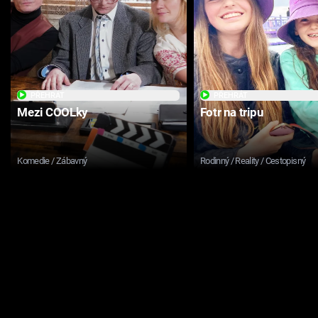
PŘEHRÁT
PŘEHRÁT
Mezi COOLky
Fotr na tripu
Komedie / Zábavný
Rodinný / Reality / Cestopisný