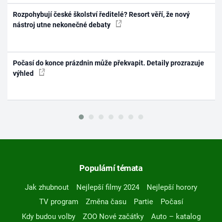
Rozpohybují české školství ředitelé? Resort věří, že nový
nástroj utne nekonečné debaty
Počasí do konce prázdnin může překvapit. Detaily prozrazuje
výhled
Populární témata
Jak zhubnout
Nejlepší filmy 2024
Nejlepší horory
TV program
Změna času
Partie
Počasí
Kdy budou volby
ZOO Nové začátky
Auto – katalog