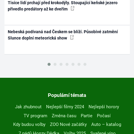
Tisíce lidí prchají před krokodýly. Stoupající keňské jezero
přivedlo predátory až ke dveřím
Nebeská podívaná nad Českem se blíží. Působivé zatmění
Slunce doplní meteorická show
Populární témata
Jak zhubnout
Nejlepší filmy 2024
Nejlepší horory
TV program
Změna času
Partie
Počasí
Kdy budou volby
ZOO Nové začátky
Auto – katalog
7 pádů Honzy Dědka
Volby 2025
Svařené víno