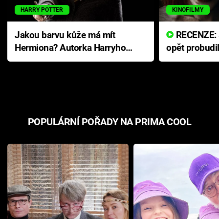
HARRY POTTER
KINOFILMY
Jakou barvu kůže má mít
RECENZE: Smrtelné zlo se
Hermiona? Autorka Harryho
opět probudi
Pottera přišla s ráznou
přichází s n
odpovědí
hororovou n
POPULÁRNÍ POŘADY NA PRIMA COOL