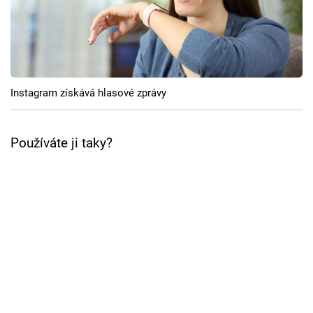
Cool Esport
Pořady
TV Program
Instagram získává hlasové zprávy
Sledujte prima+
Používáte ji taky?
Přihlášení
Sledujte nás