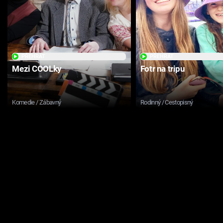
PŘEHRÁT
PŘEHRÁT
Mezi COOLky
Fotr na tripu
Komedie / Zábavný
Rodinný / Cestopisný