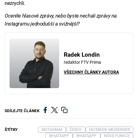
nezrychlí.
Oceníte hlasové zprávy, nebo byste nechali zprávy na
Instagramu jednodušší a svižnější?
Radek Londin
redaktor FTV Prima
VŠECHNY ČLÁNKY AUTORA
SDÍLEJTE ČLÁNEK
ŠTÍTKY
INSTAGRAM
ČESKO
FACEBOOK MESSENGER
WHATSAPP
WHATSAPP
NOVÁ FUNKCE