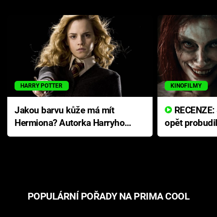
HARRY POTTER
KINOFILMY
Jakou barvu kůže má mít
RECENZE: Smrtelné zlo se
Hermiona? Autorka Harryho
opět probudi
Pottera přišla s ráznou
přichází s n
odpovědí
hororovou n
POPULÁRNÍ POŘADY NA PRIMA COOL