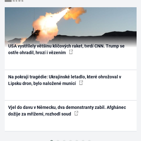
USA vystřílely většinu klíčových raket, tvrdí CNN. Trump se
ostře ohradil, hrozí i vězením
Na pokraji tragédie: Ukrajinské letadlo, které ohrožoval v
Lipsku dron, bylo naložené municí
Vjel do davu v Německu, dva demonstranty zabil. Afghánec
dožije za mřížemi, rozhodl soud