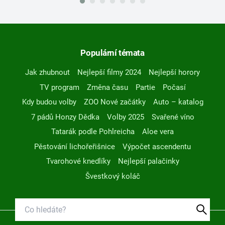
Populární témata
Jak zhubnout
Nejlepší filmy 2024
Nejlepší horory
TV program
Změna času
Partie
Počasí
Kdy budou volby
ZOO Nové začátky
Auto – katalog
7 pádů Honzy Dědka
Volby 2025
Svařené víno
Tatarák podle Pohlreicha
Aloe vera
Pěstování lichořeřišnice
Výpočet ascendentu
Tvarohové knedlíky
Nejlepší palačinky
Švestkový koláč