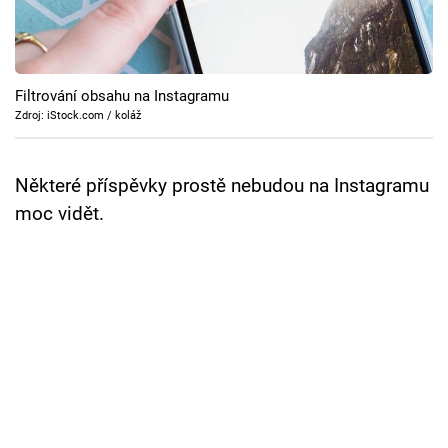
Cool Esport
Pořady
Filtrování obsahu na Instagramu
TV Program
Zdroj: iStock.com / koláž
Sledujte prima+
Některé příspěvky prostě nebudou na Instagramu
moc vidět.
Přihlášení
Sledujte nás