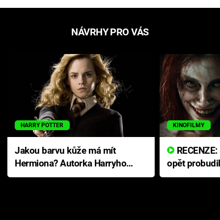
NÁVRHY PRO VÁS
HARRY POTTER
KINOFILMY
Jakou barvu kůže má mít
RECENZE: Smrtelné zlo se
Hermiona? Autorka Harryho
opět probudi
Pottera přišla s ráznou
přichází s n
odpovědí
hororovou n