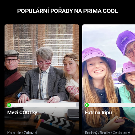
POPULÁRNÍ POŘADY NA PRIMA COOL
PŘEHRÁT
PŘEHRÁT
Mezi COOLky
Fotr na tripu
Komedie / Zábavný
Rodinný / Reality / Cestopisný