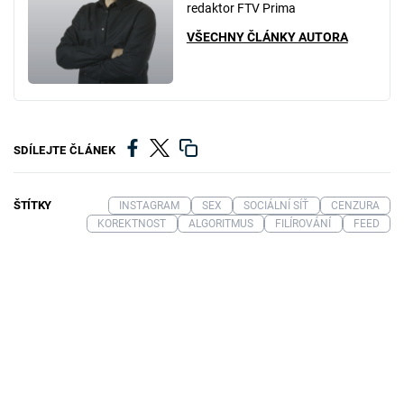
redaktor FTV Prima
VŠECHNY ČLÁNKY AUTORA
SDÍLEJTE ČLÁNEK
ŠTÍTKY
INSTAGRAM
SEX
SOCIÁLNÍ SÍŤ
CENZURA
KOREKTNOST
ALGORITMUS
FILÍROVÁNÍ
FEED