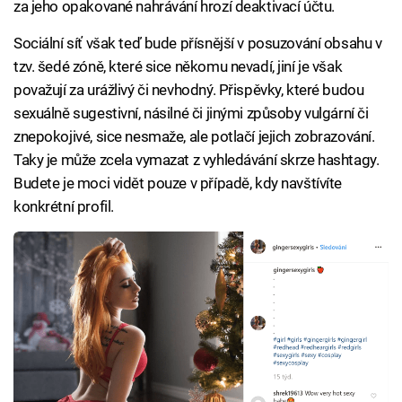
za jeho opakované nahrávání hrozí deaktivací účtu.
Sociální síť však teď bude přísnější v posuzování obsahu v
tzv. šedé zóně, které sice někomu nevadí, jiní je však
považují za urážlivý či nevhodný. Přispěvky, které budou
sexuálně sugestivní, násilné či jinými způsoby vulgární či
znepokojivé, sice nesmaže, ale potlačí jejich zobrazování.
Taky je může zcela vymazat z vyhledávání skrze hashtagy.
Budete je moci vidět pouze v případě, kdy navštívíte
konkrétní profil.