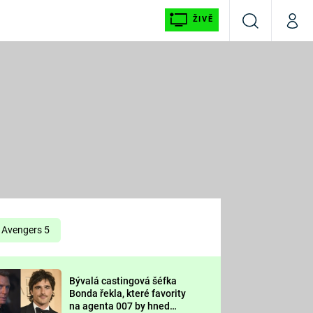
ŽIVĚ
Vyhledávání
Můj p
Prima+
É
CNN Prima NEWS
E
Prima FRESH
ŠÍ
Prima LIVING
E
Prima Ženy
Avengers 5
Prima LAJK
Bývalá castingová šéfka
OOL
Bonda řekla, které favority
Sledujte nás
na agenta 007 by hned