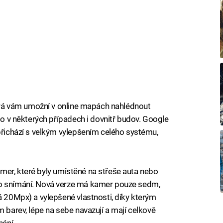
která vám umožní v online mapách nahlédnout
ebo v některých případech i dovnitř budov. Google
 přichází s velkým vylepšením celého systému,
mer, které byly umístěné na střeše auta nebo
ho snímání. Nová verze má kamer pouze sedm,
á 20Mpx) a vylepšené vlastnosti, díky kterým
m barev, lépe na sebe navazují a mají celkově
nání.