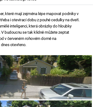
er, které mají zejména lépe mapovat podniky v
t třeba i otevírací dobu z pouhé cedulky na dveří.
umělé inteligenci, která obrázky do hloubky
i. V budoucnu se tak klidně můžete zeptat
chod v červeném rohovém domě na
dnes otevřeno.