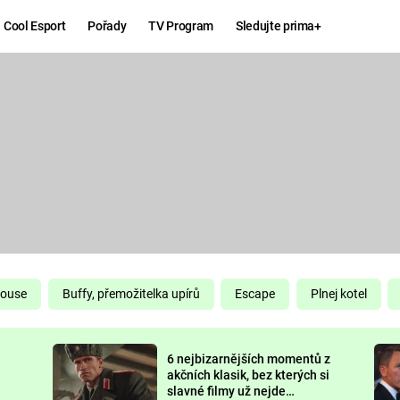
Cool Esport
Pořady
TV Program
Sledujte prima+
Hry
Zábava
MAFIA
ZÁBAVN
GALERI
GTA 6
NEJLEP
KINGDOM
KOMEDI
COME:
DELIVERANCE
CHUCK
House
Buffy, přemožitelka upírů
Escape
Plnej kotel
NORRIS
ESPORT
6 nejbizarnějších momentů z
DEADP
akčních klasik, bez kterých si
slavné filmy už nejde