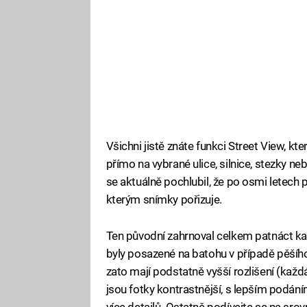
Všichni jistě znáte funkci Street View, 
přímo na vybrané ulice, silnice, stezky n
se aktuálně pochlubil, že po osmi letech
kterým snímky pořizuje.
Ten původní zahrnoval celkem patnáct ka
byly posazené na batohu v případě pěší
zato mají podstatně vyšší rozlišení (každ
jsou fotky kontrastnější, s lepším podání
více detailů. Ostatně podívejte se na srov