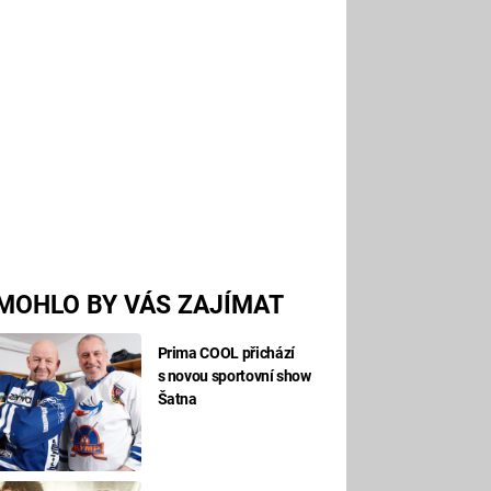
MOHLO BY VÁS ZAJÍMAT
Prima COOL přichází
s novou sportovní show
Šatna