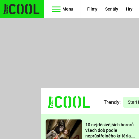
Menu
Filmy
Seriály
Hry
Seriály
Filmy
SIMPSONOVI
STAR WARS
HVĚZDNÁ
AVENGERS
BRÁNA
RYCHLE A
TEORIE
ZBĚSILE 10
Trendy:
VELKÉHO
Star
PREDÁTOR
TŘESKU
10 nejděsivějších hororů
FUTURAMA
všech dob podle
neprůstřelného kritéria.