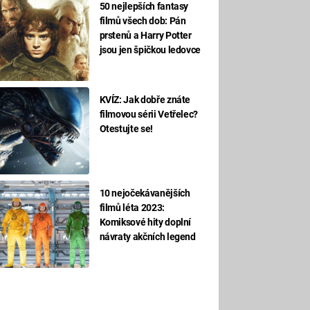
50 nejlepších fantasy
filmů všech dob: Pán
prstenů a Harry Potter
jsou jen špičkou ledovce
KVÍZ: Jak dobře znáte
filmovou sérii Vetřelec?
Otestujte se!
10 nejočekávanějších
filmů léta 2023:
Komiksové hity doplní
návraty akčních legend