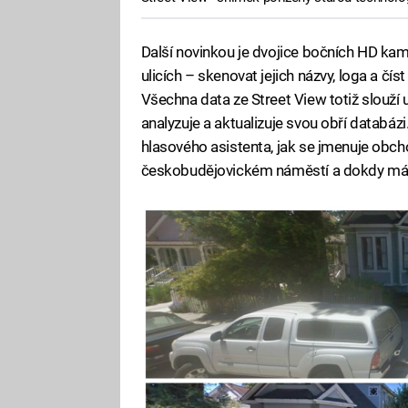
Další novinkou je dvojice bočních HD kam
ulicích – skenovat jejich názvy, loga a čís
Všechna data ze Street View totiž slouží 
analyzuje a aktualizuje svou obří databáz
hlasového asistenta, jak se jmenuje ob
českobudějovickém náměstí a dokdy má 