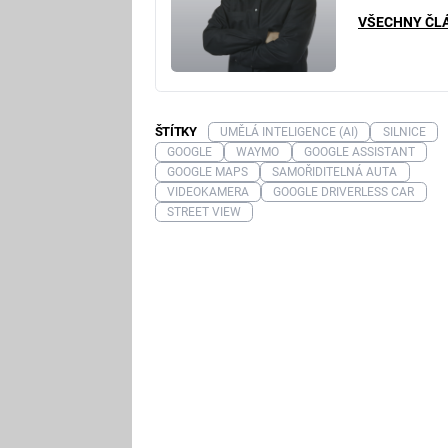
VŠECHNY ČL
ŠTÍTKY
UMĚLÁ INTELIGENCE (AI)
SILNICE
GOOGLE
WAYMO
GOOGLE ASSISTANT
GOOGLE MAPS
SAMOŘIDITELNÁ AUTA
VIDEOKAMERA
GOOGLE DRIVERLESS CAR
STREET VIEW