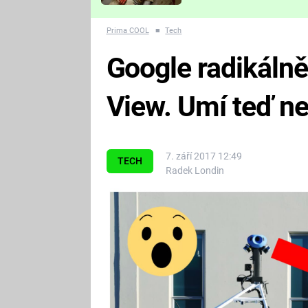
Které děsivé pecky vám
nejvíc zvednou tep?
Prima COOL
■
Tech
Google radikálně 
View. Umí teď ne
7. září 2017 12:49
TECH
Radek Londin