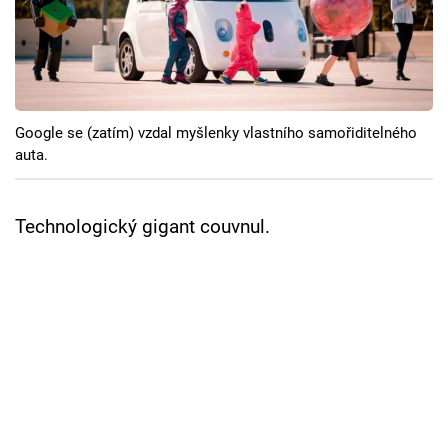
Cool Esport
Pořady
TV Program
Google se (zatím) vzdal myšlenky vlastního samořiditelného
auta.
Sledujte prima+
Technologický gigant couvnul.
Přihlášení
Sledujte nás