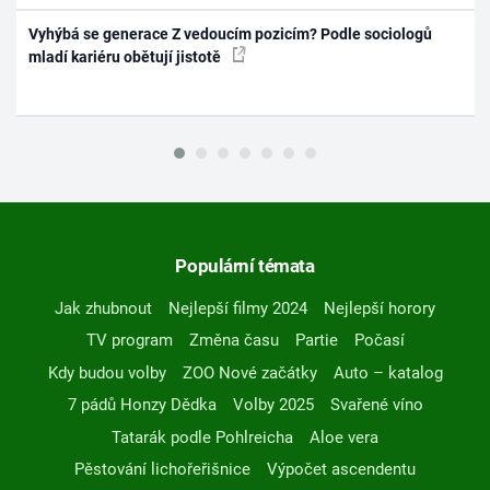
Vyhýbá se generace Z vedoucím pozicím? Podle sociologů
mladí kariéru obětují jistotě
Populární témata
Jak zhubnout
Nejlepší filmy 2024
Nejlepší horory
TV program
Změna času
Partie
Počasí
Kdy budou volby
ZOO Nové začátky
Auto – katalog
7 pádů Honzy Dědka
Volby 2025
Svařené víno
Tatarák podle Pohlreicha
Aloe vera
Pěstování lichořeřišnice
Výpočet ascendentu