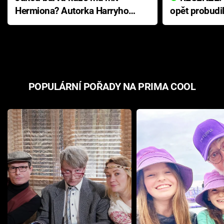
Hermiona? Autorka Harryho
opět probudi
Pottera přišla s ráznou
přichází s n
odpovědí
hororovou n
POPULÁRNÍ POŘADY NA PRIMA COOL