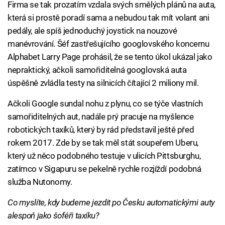
Firma se tak prozatím vzdala svých smělých plánů na auta,
která si prostě poradí sama a nebudou tak mít volant ani
pedály, ale spíš jednoduchý joystick na nouzové
manévrování. Šéf zastřešujícího googlovského koncernu
Alphabet Larry Page prohásil, že se tento úkol ukázal jako
nepraktický, ačkoli samořiditelná googlovská auta
úspěšně zvládla testy na silnicích čítající 2 miliony mil.
Ačkoli Google sundal nohu z plynu, co se týče vlastních
samořiditelných aut, nadále prý pracuje na myšlence
robotických taxíků, který by rád představil ještě před
rokem 2017. Zde by se tak měl stát soupeřem Uberu,
který už něco podobného testuje v ulicích Pittsburghu,
zatímco v Sigapuru se pekelně rychle rozjíždí podobná
služba Nutonomy.
Co myslíte, kdy budeme jezdit po Česku automatickými auty
alespoň jako šoféři taxíku?