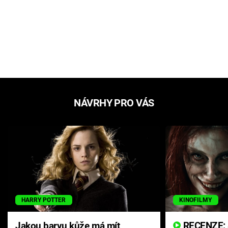
NÁVRHY PRO VÁS
HARRY POTTER
KINOFILMY
Jakou barvu kůže má mít
RECENZE: Smrtelné zlo se