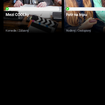
PŘEHRÁT
PŘEHRÁT
Mezi COOLky
Fotr na tripu
Komedie / Zábavný
Rodinný / Cestopisný