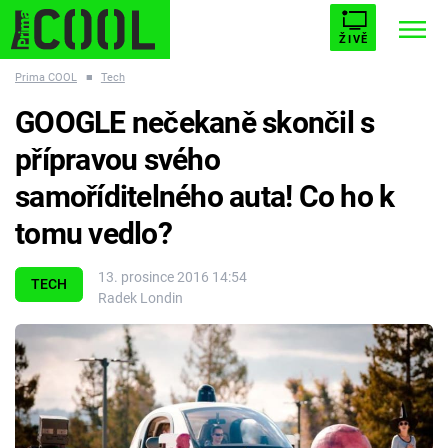
ŽIVĚ
Prima COOL
■
Tech
STARHOUSE
BUFFY, PŘEMOŽITELKA UPÍRŮ
Trendy:
GOOGLE nečekaně skončil s
ESCAPE
PLNEJ KOTEL
AVENGERS 5
přípravou svého
samoříditelného auta! Co ho k
tomu vedlo?
Témata
13. prosince 2016 14:54
TECH
Radek Londin
Filmy
Seriály
Hry