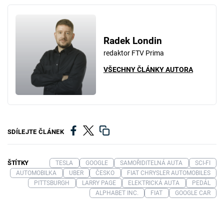
Radek Londin
redaktor FTV Prima
VŠECHNY ČLÁNKY AUTORA
SDÍLEJTE ČLÁNEK
ŠTÍTKY
TESLA
GOOGLE
SAMOŘIDITELNÁ AUTA
SCI-FI
AUTOMOBILKA
UBER
ČESKO
FIAT CHRYSLER AUTOMOBILES
PITTSBURGH
LARRY PAGE
ELEKTRICKÁ AUTA
PEDÁL
ALPHABET INC.
FIAT
GOOGLE CAR