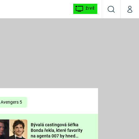
ŽIVĚ
Vyhledávání
Můj p
Prima+
É
CNN Prima NEWS
E
Prima FRESH
ŠÍ
Prima LIVING
E
Prima Ženy
Avengers 5
Prima LAJK
Bývalá castingová šéfka
OOL
Bonda řekla, které favority
Sledujte nás
na agenta 007 by hned