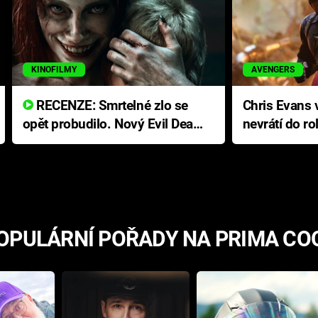
KINOFILMY
AVENGERS
RECENZE: Smrtelné zlo se
Chris Evans v
opět probudilo. Nový Evil Dead
nevrátí do ro
přichází s neodolatelnou
Ameriky
hororovou nabídkou
OPULÁRNÍ POŘADY NA PRIMA CO