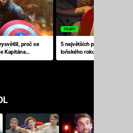
FILMY
ysvětlil, proč se
5 největších propadáků
le Kapitána
loňského roku: Disney na
jediné katastrofě prodělal 200
milionů dolarů
OL