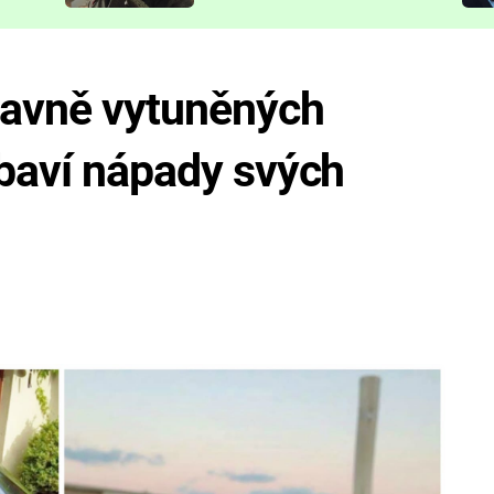
představit
bavně vytuněných
obaví nápady svých