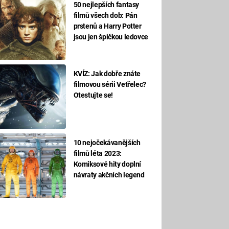
50 nejlepších fantasy
filmů všech dob: Pán
prstenů a Harry Potter
jsou jen špičkou ledovce
KVÍZ: Jak dobře znáte
filmovou sérii Vetřelec?
Otestujte se!
10 nejočekávanějších
filmů léta 2023:
Komiksové hity doplní
návraty akčních legend