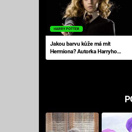
HARRY POTTER
Jakou barvu kůže má mít
Hermiona? Autorka Harryho
Pottera přišla s ráznou
odpovědí
P