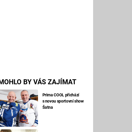
MOHLO BY VÁS ZAJÍMAT
Prima COOL přichází
s novou sportovní show
Šatna