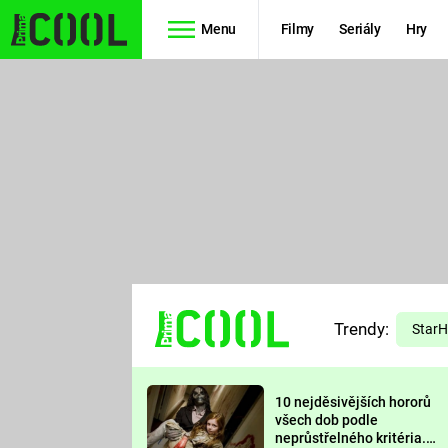
Menu
Filmy
Seriály
Hry
Seriály
Filmy
SIMPSONOVI
STAR WARS
HVĚZDNÁ
AVENGERS
BRÁNA
RYCHLE A
TEORIE
ZBĚSILE 10
Trendy:
VELKÉHO
Star
PREDÁTOR
TŘESKU
10 nejděsivějších hororů
FUTURAMA
všech dob podle
neprůstřelného kritéria.