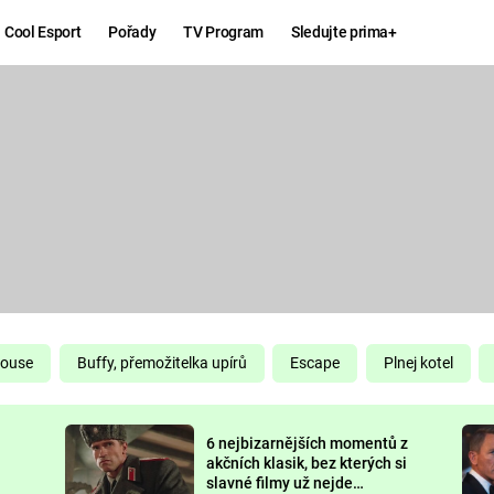
Cool Esport
Pořady
TV Program
Sledujte prima+
Hry
Zábava
MAFIA
ZÁBAVN
GALERI
GTA 6
NEJLEP
KINGDOM
KOMEDI
COME:
DELIVERANCE
CHUCK
House
Buffy, přemožitelka upírů
Escape
Plnej kotel
NORRIS
ESPORT
6 nejbizarnějších momentů z
DEADP
akčních klasik, bez kterých si
slavné filmy už nejde