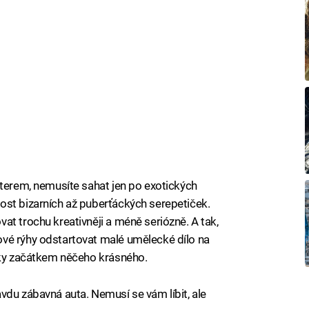
kterem, nemusíte sahat jen po exotických
ost bizarních až puberťáckých serepetiček.
at trochu kreativněji a méně seriózně. A tak,
vé rýhy odstartovat malé umělecké dílo na
taky začátkem něčeho krásného.
vdu zábavná auta. Nemusí se vám líbit, ale