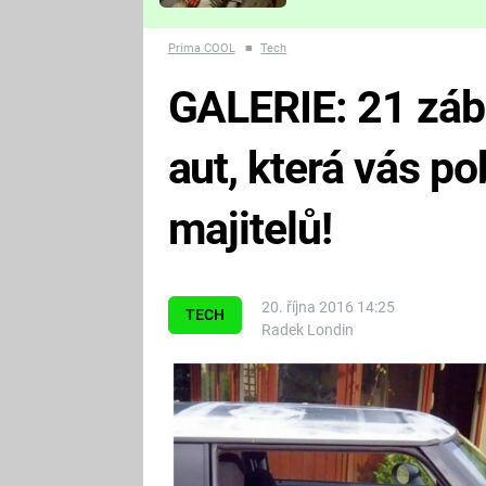
Které děsivé pecky vám
nejvíc zvednou tep?
Prima COOL
■
Tech
GALERIE: 21 zá
aut, která vás p
majitelů!
20. října 2016 14:25
TECH
Radek Londin