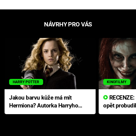
NÁVRHY PRO VÁS
HARRY POTTER
KINOFILMY
Jakou barvu kůže má mít
RECENZE: Smrtelné zlo se
Hermiona? Autorka Harryho
opět probudi
Pottera přišla s ráznou
přichází s n
odpovědí
hororovou n