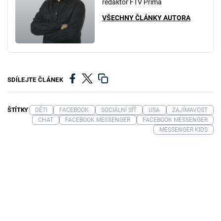
redaktor FTV Prima
VŠECHNY ČLÁNKY AUTORA
SDÍLEJTE ČLÁNEK
ŠTÍTKY
DĚTI
FACEBOOK
SOCIÁLNÍ SÍŤ
USA
ZAJÍMAVOST
CHAT
FACEBOOK MESSENGER
FACEBOOK MESSENGER
MESSENGER KIDS