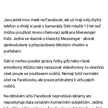
Jsou ještě moc malé na Facebook, ale už mají svůj chytrý
telefon a chtějí si psát s kamarády. Děti mladší 13 let teď
můžou používat novou chatovací aplikace Messenger
Kids. Jedná se vlastně o klasický Messenger - akorát
zjednodušený a přizpůsobený dětským chutěm a
potřebám.
Děti si mohou posílat zprávy, fotky, gify nebo různé
emotikony. Můžou taky navazovat videohovory, to všechno
však pouze se souhlasem rodičů. Nemají totiž normální
účet na Facebooku, ale pouze přidružený k účtu jejich
rodičů.
Na dětském účtu Facebook neprodává reklamy ani
neposkytuje data ostatním komerčním subjektům. Jediný,