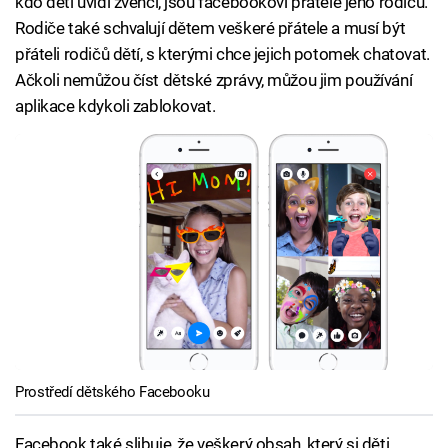
kdo děti uvidí zvenčí, jsou facebookoví přátelé jeho rodičů.
Rodiče také schvalují dětem veškeré přátele a musí být
přáteli rodičů dětí, s kterými chce jejich potomek chatovat.
Ačkoli nemůžou číst dětské zprávy, můžou jim používání
aplikace kdykoli zablokovat.
Prostředí dětského Facebooku
Facebook také slibuje, že veškerý obsah, který si děti