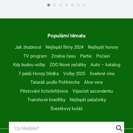
Populární témata
Jak zhubnout
Nejlepší filmy 2024
Nejlepší horory
TV program
Změna času
Partie
Počasí
Kdy budou volby
ZOO Nové začátky
Auto – katalog
7 pádů Honzy Dědka
Volby 2025
Svařené víno
Tatarák podle Pohlreicha
Aloe vera
Pěstování lichořeřišnice
Výpočet ascendentu
Tvarohové knedlíky
Nejlepší palačinky
Švestkový koláč