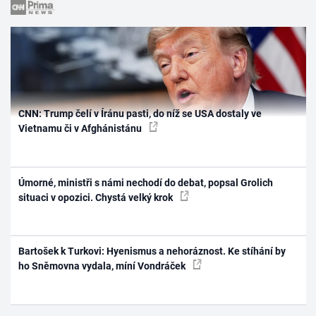
CNN: Trump čelí v Íránu pasti, do níž se USA dostaly ve
Vietnamu či v Afghánistánu
Úmorné, ministři s námi nechodí do debat, popsal Grolich
situaci v opozici. Chystá velký krok
Bartošek k Turkovi: Hyenismus a nehoráznost. Ke stíhání by
ho Sněmovna vydala, míní Vondráček