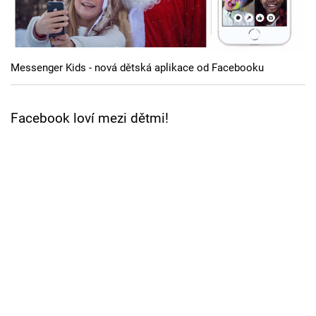
Cool Esport
Pořady
Messenger Kids - nová dětská aplikace od Facebooku
TV Program
Sledujte prima+
Facebook loví mezi dětmi!
Přihlášení
Sledujte nás