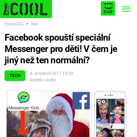
ŽIVĚ
Prima COOL
■
Tech
STARHOUSE
BUFFY, PŘEMOŽITELKA UPÍRŮ
Trendy:
Facebook spouští speciální
ESCAPE
PLNEJ KOTEL
AVENGERS 5
Messenger pro děti! V čem je
jiný než ten normální?
4. prosince 2017 15:29
TECH
Radek Londin
Témata
Filmy
Seriály
Hry