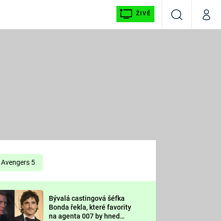
ŽIVĚ
Vyhledávání
Můj p
Prima+
É
CNN Prima NEWS
E
Prima FRESH
ŠÍ
Prima LIVING
E
Prima Ženy
Avengers 5
Prima LAJK
Bývalá castingová šéfka
OOL
Bonda řekla, které favority
Sledujte nás
na agenta 007 by hned