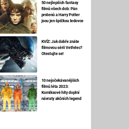
50 nejlepších fantasy
filmů všech dob: Pán
prstenů a Harry Potter
jsou jen špičkou ledovce
KVÍZ: Jak dobře znáte
filmovou sérii Vetřelec?
Otestujte se!
10 nejočekávanějších
filmů léta 2023:
Komiksové hity doplní
návraty akčních legend