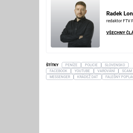
Radek Lon
redaktor FTV 
VŠECHNY ČL
ŠTÍTKY
PENÍZE
POLICIE
SLOVENSKO
FACEBOOK
YOUTUBE
VAROVÁNÍ
SCAM
MESSENGER
KRÁDEŽ DAT
FALEŠNÝ POPL