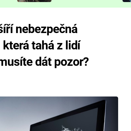
představit
íří nebezpečná
která tahá z lidí
 musíte dát pozor?