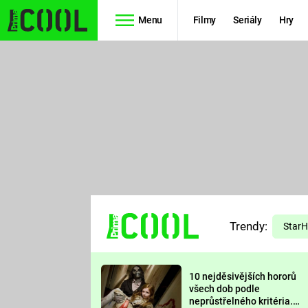
Menu
Filmy
Seriály
Hry
Seriály
Filmy
SIMPSONOVI
STAR WARS
HVĚZDNÁ
AVENGERS
BRÁNA
RYCHLE A
TEORIE
ZBĚSILE 10
Trendy:
VELKÉHO
Star
PREDÁTOR
TŘESKU
10 nejděsivějších hororů
FUTURAMA
všech dob podle
neprůstřelného kritéria.