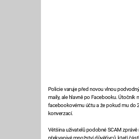
Policie varuje před novou vlnou podvodnýc
maily, ale hlavně po Facebooku. Útočník n
facebookovému účtu a že pokud mu do 24 
konverzací.
Většina uživatelů podobné SCAM zprávě ne
překvapivé množství důvěřivců, kteří částku