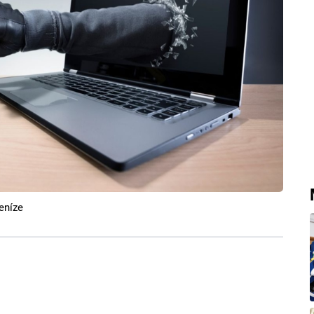
eníze