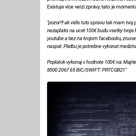
Existuje více verzí zprávy, tato je momentá
"pozor!!! ak vidis tuto spravu tak mam tvoj
nezaplatis na ucet 100€ budu vsetky tvoje 
youtube a tiez na tvojom facebooku, zrus
naspat. Platbu je potrebne vykonat medz
Poplatok vykonaj v hodnote 100€ na: Maji
8500 2067 65 BIC/SWIFT: PRTCGB21"