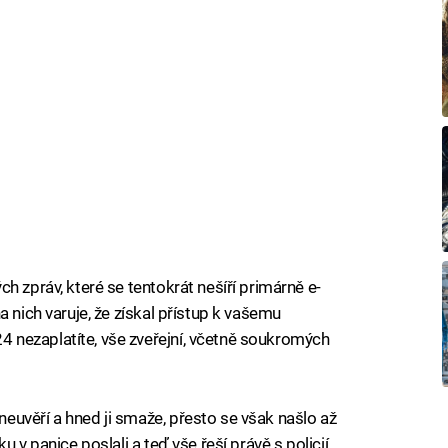
h zpráv, které se tentokrát nešíří primárně e-
a nich varuje, že získal přístup k vašemu
nezaplatíte, vše zveřejní, včetně soukromých
uvěří a hned ji smaže, přesto se však našlo až
 v panice poslali a teď vše řeší právě s policií.