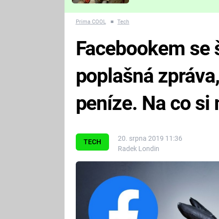
Které děsivé pecky vám
nejvíc zvednou tep?
Prima COOL
■
Tech
Facebookem se š
poplašná zpráva, 
peníze. Na co si
20. srpna 2019 11:36
TECH
Radek Londin