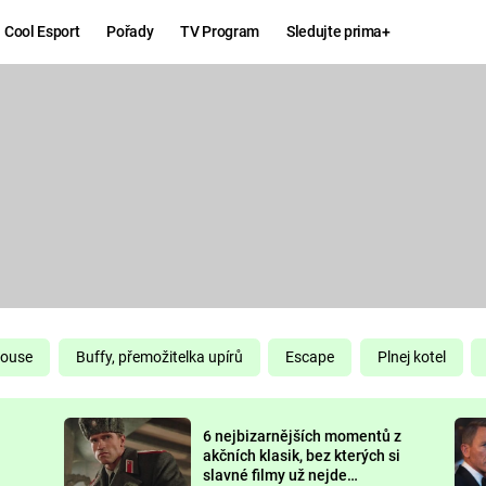
Cool Esport
Pořady
TV Program
Sledujte prima+
Hry
Zábava
MAFIA
ZÁBAVN
GALERI
GTA 6
NEJLEP
KINGDOM
KOMEDI
COME:
DELIVERANCE
CHUCK
House
Buffy, přemožitelka upírů
Escape
Plnej kotel
NORRIS
ESPORT
6 nejbizarnějších momentů z
DEADP
akčních klasik, bez kterých si
slavné filmy už nejde