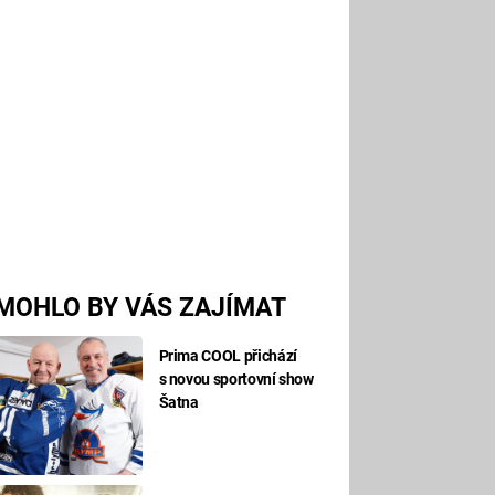
MOHLO BY VÁS ZAJÍMAT
Prima COOL přichází
s novou sportovní show
Šatna