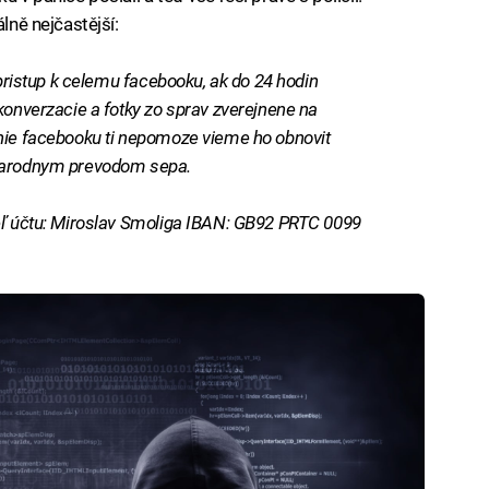
lně nejčastější:
 pristup k celemu facebooku, ak do 24 hodin
konverzacie a fotky zo sprav zverejnene na
enie facebooku ti nepomoze vieme ho obnovit
inarodnym prevodom sepa.
teľ účtu: Miroslav Smoliga IBAN: GB92 PRTC 0099