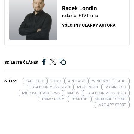
Radek Londin
redaktor FTV Prima
VŠECHNY ČLÁNKY AUTORA
SDÍLEJTE ČLÁNEK
ŠTÍTKY
FACEBOOK
OKNO
APLIKACE
WINDOWS
CHAT
FACEBOOK MESSENGER
MESSENGER
MACINTOSH
MICROSOFT WINDOWS
MACOS
FACEBOOK MESSENGER
TMAVÝ REŽIM
DESKTOP
MICROSOFT STORE
MAC APP STORE