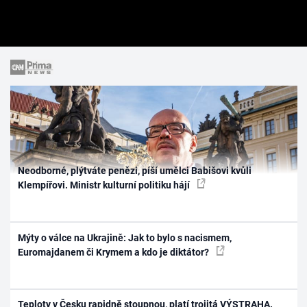
Neodborné, plýtváte penězi, píší umělci Babišovi kvůli
Klempířovi. Ministr kulturní politiku hájí
Mýty o válce na Ukrajině: Jak to bylo s nacismem,
Euromajdanem či Krymem a kdo je diktátor?
Teploty v Česku rapidně stoupnou, platí trojitá VÝSTRAHA.