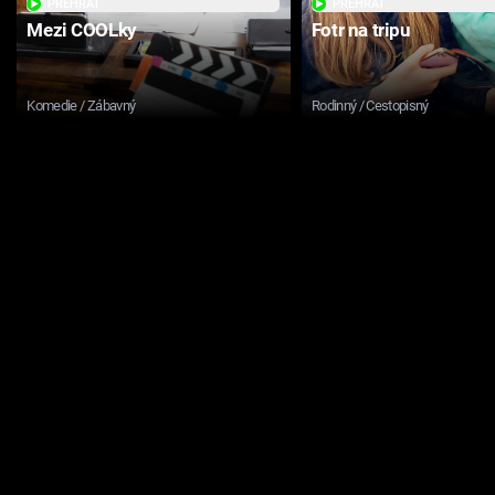
PŘEHRÁT
PŘEHRÁT
Mezi COOLky
Fotr na tripu
Komedie / Zábavný
Rodinný / Cestopisný