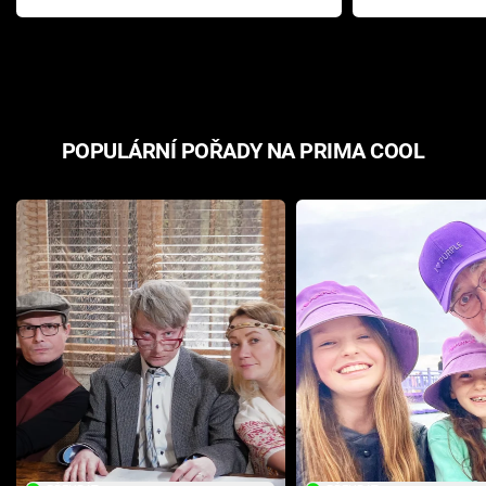
Pottera přišla s ráznou
přichází s n
odpovědí
hororovou n
POPULÁRNÍ POŘADY NA PRIMA COOL