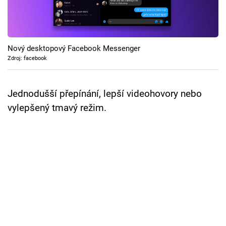
Cool Esport
Pořady
Nový desktopový Facebook Messenger
TV Program
Zdroj: facebook
Sledujte prima+
Jednodušší přepínání, lepší videohovory nebo
vylepšený tmavý režim.
Přihlášení
Sledujte nás