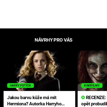
NÁVRHY PRO VÁS
HARRY POTTER
KINOFILMY
Jakou barvu kůže má mít
RECENZE: Smrtelné zlo se
Hermiona? Autorka Harryho
opět probudi