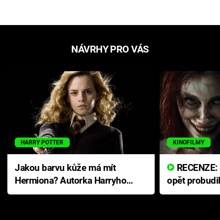
NÁVRHY PRO VÁS
HARRY POTTER
KINOFILMY
Jakou barvu kůže má mít
RECENZE: Smrtelné zlo se
Hermiona? Autorka Harryho
opět probudi
Pottera přišla s ráznou
přichází s n
odpovědí
hororovou n