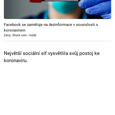
Cool Esport
Pořady
Facebook se zaměřuje na dezinformace v souvislosti s
TV Program
koronavirem
Zdroj: iStock.com / koláž
Sledujte prima+
Největší sociální síť vysvětlila svůj postoj ke
Přihlášení
koronaviru.
Sledujte nás