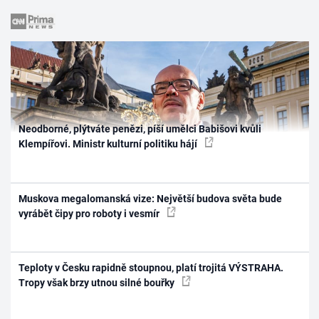
Neodborné, plýtváte penězi, píší umělci Babišovi kvůli
Klempířovi. Ministr kulturní politiku hájí
Muskova megalomanská vize: Největší budova světa bude
vyrábět čipy pro roboty i vesmír
Teploty v Česku rapidně stoupnou, platí trojitá VÝSTRAHA.
Tropy však brzy utnou silné bouřky