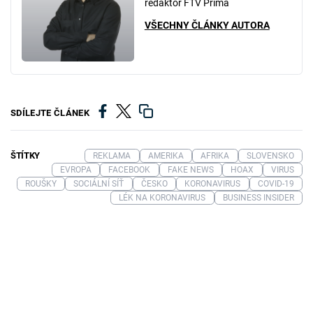
redaktor FTV Prima
VŠECHNY ČLÁNKY AUTORA
SDÍLEJTE ČLÁNEK
ŠTÍTKY
REKLAMA
AMERIKA
AFRIKA
SLOVENSKO
EVROPA
FACEBOOK
FAKE NEWS
HOAX
VIRUS
ROUŠKY
SOCIÁLNÍ SÍŤ
ČESKO
KORONAVIRUS
COVID-19
LÉK NA KORONAVIRUS
BUSINESS INSIDER