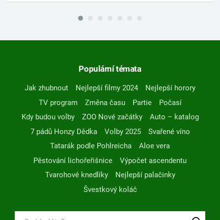
Populární témata
Jak zhubnout
Nejlepší filmy 2024
Nejlepší horory
TV program
Změna času
Partie
Počasí
Kdy budou volby
ZOO Nové začátky
Auto – katalog
7 pádů Honzy Dědka
Volby 2025
Svařené víno
Tatarák podle Pohlreicha
Aloe vera
Pěstování lichořeřišnice
Výpočet ascendentu
Tvarohové knedlíky
Nejlepší palačinky
Švestkový koláč