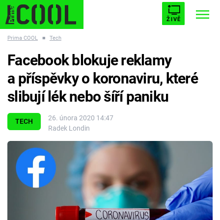
ŽIVĚ
Prima COOL
■
Tech
STARHOUSE
BUFFY, PŘEMOŽITELKA UPÍRŮ
Trendy:
Facebook blokuje reklamy
ESCAPE
PLNEJ KOTEL
AVENGERS 5
a příspěvky o koronaviru, které
slibují lék nebo šíří paniku
26. února 2020 14:47
TECH
Radek Londin
Témata
Filmy
Seriály
Hry