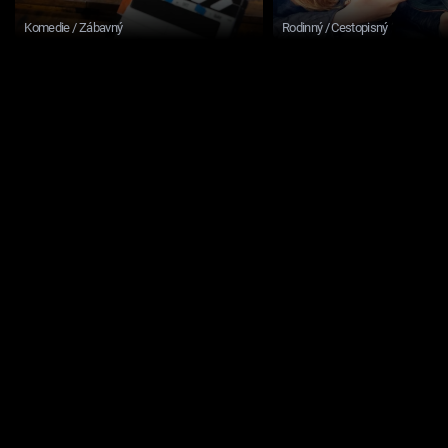
Komedie / Zábavný
Rodinný / Cestopisný