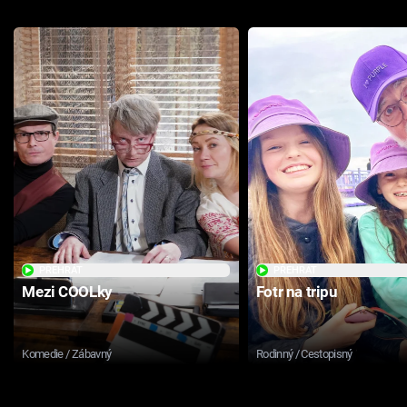
PŘEHRÁT
PŘEHRÁT
Mezi COOLky
Fotr na tripu
Komedie / Zábavný
Rodinný / Cestopisný