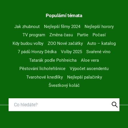
Populární témata
Jak zhubnout
Nejlepší filmy 2024
Nejlepší horory
TV program
Změna času
Partie
Počasí
Kdy budou volby
ZOO Nové začátky
Auto – katalog
7 pádů Honzy Dědka
Volby 2025
Svařené víno
Tatarák podle Pohlreicha
Aloe vera
Pěstování lichořeřišnice
Výpočet ascendentu
Tvarohové knedlíky
Nejlepší palačinky
Švestkový koláč