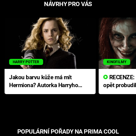
NÁVRHY PRO VÁS
HARRY POTTER
KINOFILMY
Jakou barvu kůže má mít
RECENZE: Smrtelné zlo se
Hermiona? Autorka Harryho
opět probudi
Pottera přišla s ráznou
přichází s n
odpovědí
hororovou n
POPULÁRNÍ POŘADY NA PRIMA COOL