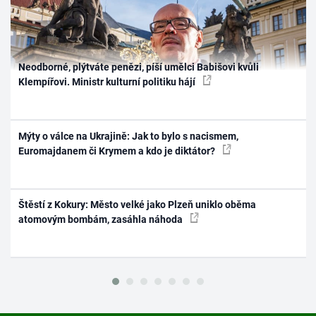
Neodborné, plýtváte penězi, píší umělci Babišovi kvůli
Klempířovi. Ministr kulturní politiku hájí
Mýty o válce na Ukrajině: Jak to bylo s nacismem,
Euromajdanem či Krymem a kdo je diktátor?
Štěstí z Kokury: Město velké jako Plzeň uniklo oběma
atomovým bombám, zasáhla náhoda