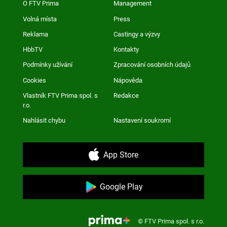
O FTV Prima
Management
Volná místa
Press
Reklama
Castingy a výzvy
HbbTV
Kontakty
Podmínky užívání
Zpracování osobních údajů
Cookies
Nápověda
Vlastník FTV Prima spol. s
Redakce
r.o.
Nahlásit chybu
Nastavení soukromí
App Store
Google Play
© FTV Prima spol. s r.o.