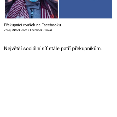
Cool Esport
Pořady
Překupníci roušek na Facebooku
TV Program
Zdroj: iStock.com / Facebook / koláž
Sledujte prima+
Největší sociální síť stále patří překupníkům.
Přihlášení
Sledujte nás