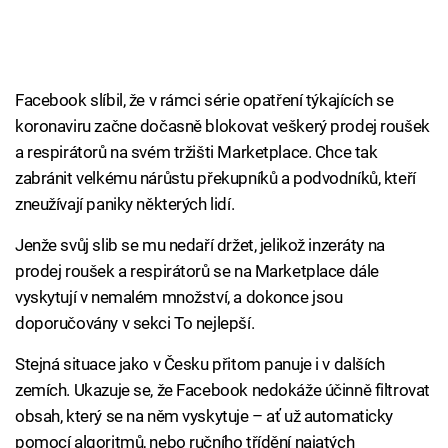
Facebook slíbil, že v rámci série opatření týkajících se
koronaviru začne dočasně blokovat veškerý prodej roušek
a respirátorů na svém tržišti Marketplace. Chce tak
zabránit velkému nárůstu překupníků a podvodníků, kteří
zneužívají paniky některých lidí.
Jenže svůj slib se mu nedaří držet, jelikož inzeráty na
prodej roušek a respirátorů se na Marketplace dále
vyskytují v nemalém množství, a dokonce jsou
doporučovány v sekci To nejlepší.
Stejná situace jako v Česku přitom panuje i v dalších
zemích. Ukazuje se, že Facebook nedokáže účinně filtrovat
obsah, který se na něm vyskytuje – ať už automaticky
pomocí algoritmů, nebo ručního třídění najatých