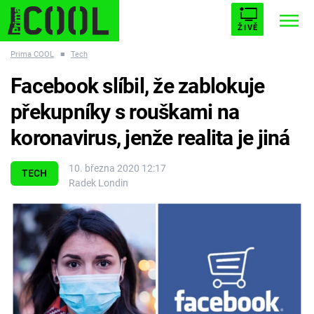
ŽIVĚ
Prima COOL
■
Tech
STARHOUSE
BUFFY, PŘEMOŽITELKA UPÍRŮ
Trendy:
Facebook slíbil, že zablokuje
ESCAPE
PLNEJ KOTEL
AVENGERS 5
překupníky s rouškami na
koronavirus, jenže realita je jiná
10. března 2020 12:17
TECH
Radek Londin
Témata
Filmy
Seriály
Hry